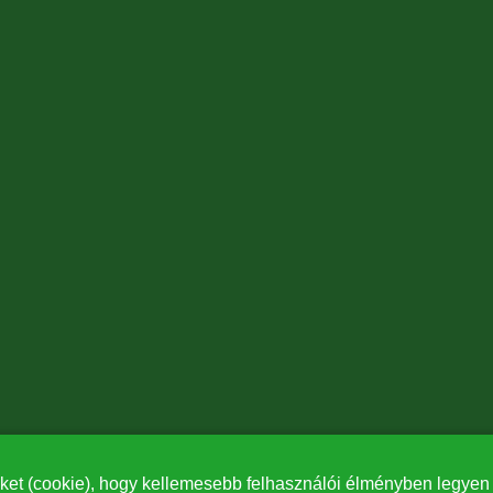
ket (cookie), hogy kellemesebb felhasználói élményben legyen r