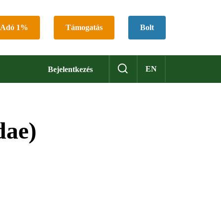
Adó 1%
Támogatás
Bolt
EN
Bejelentkezés
dae)