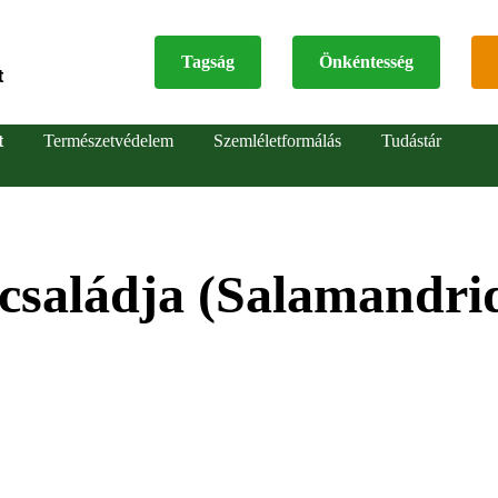
Tagság
Önkéntesség
t
Top
t
Természetvédelem
Szemléletformálás
Tudástár
menu
családja (Salamandri