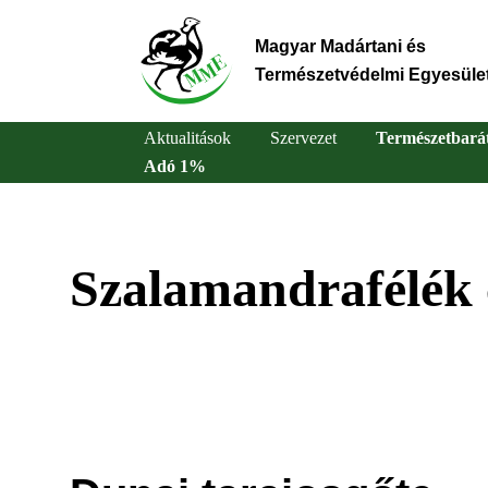
Ugrás
a
Magyar Madártani és
tartalomra
Természetvédelmi Egyesüle
Aktualitások
Szervezet
Természetbará
Adó 1%
Main
navigation
Szalamandrafélék 