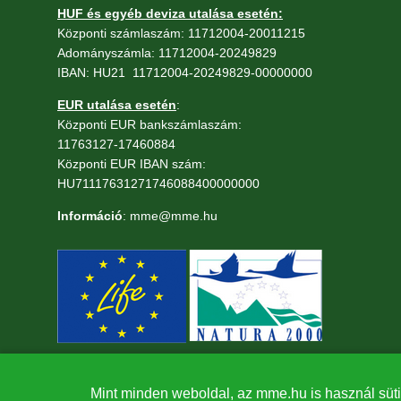
HUF és egyéb deviza utalása esetén:
Központi számlaszám: 11712004-20011215
Adományszámla: 11712004-20249829
IBAN: HU21 11712004-20249829-00000000
EUR utalása esetén
:
Központi EUR bankszámlaszám:
11763127-17460884
Központi EUR IBAN szám:
HU71117631271746088400000000
Információ
: mme@mme.hu
Mint minden weboldal, az mme.hu is használ süti