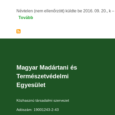
Névtelen (nem ellenőrzött)
küldte be
2016. 09. 20., k –
Tovább
(Foltos
szalamandra)
Magyar Madártani és
Természetvédelmi
Egyesület
Közhasznú társadalmi szervezet
Adószám: 19001243-2-43