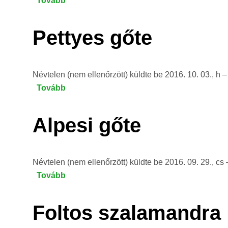
Tovább
(Közönséges
tarajosgőte)
Pettyes gőte
Névtelen (nem ellenőrzött)
küldte be
2016. 10. 03., h 
Tovább
(Pettyes
gőte)
Alpesi gőte
Névtelen (nem ellenőrzött)
küldte be
2016. 09. 29., cs
Tovább
(Alpesi
gőte)
Foltos szalamandra