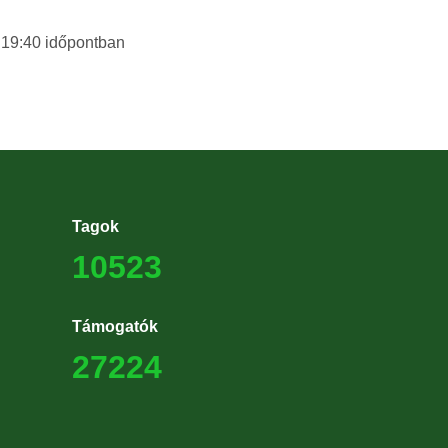
 19:40
időpontban
Tagok
10523
Támogatók
27224