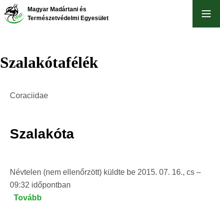
Ugrás
Magyar Madártani és
a
Természetvédelmi Egyesület
tartalomra
Szalakótafélék
Coraciidae
Szalakóta
Névtelen (nem ellenőrzött)
küldte be
2015. 07. 16., cs –
09:32
időpontban
Tovább
(Szalakóta)