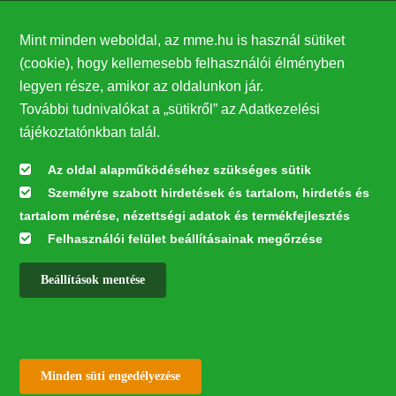
Támogatók
Mint minden weboldal, az mme.hu is használ sütiket
27224
(cookie), hogy kellemesebb felhasználói élményben
legyen része, amikor az oldalunkon jár.
Hírlevél feliratkozás
További tudnivalókat a „sütikről” az Adatkezelési
Értesüljön elsőként legfrissebb híreinkről, eseményeinkről!
tájékoztatónkban talál.
Az oldal alapműködéséhez szükséges sütik
Személyre szabott hirdetések és tartalom, hirdetés és
Feliratkozás
tartalom mérése, nézettségi adatok és termékfejlesztés
Felhasználói felület beállításainak megőrzése
Beállítások mentése
Az oldal kialakítása a LIFE20 NGO4GD/HU/000037 „Közösen a
természetért” elnevezésű program keretében az Európai Bizottság LIFE
alapja támogatásában valósult meg.
✕
Minden jog fenntartva © 2026
Withdraw consent
Minden süti engedélyezése