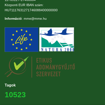
Központi EUR IBAN szám:
HU71117631271746088400000000
Információ
: mme@mme.hu
Tagok
10523