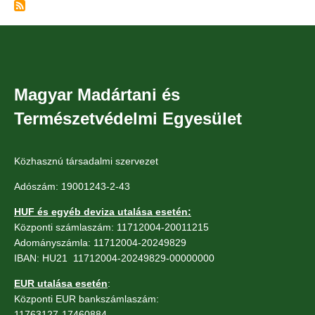
Magyar Madártani és
Természetvédelmi Egyesület
Közhasznú társadalmi szervezet
Adószám: 19001243-2-43
HUF és egyéb deviza utalása esetén:
Központi számlaszám: 11712004-20011215
Adományszámla: 11712004-20249829
IBAN: HU21 11712004-20249829-00000000
EUR utalása esetén
:
Központi EUR bankszámlaszám:
11763127-17460884