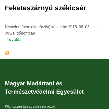
Feketeszárnyú székicsér
Névtelen (nem ellenőrzött)
küldte be
2015. 08. 03., h –
09:21
időpontban
Tovább
(Feketeszárnyú
székicsér)
Magyar Madártani és
Természetvédelmi Egyesület
Közhasznú társadalmi szervezet