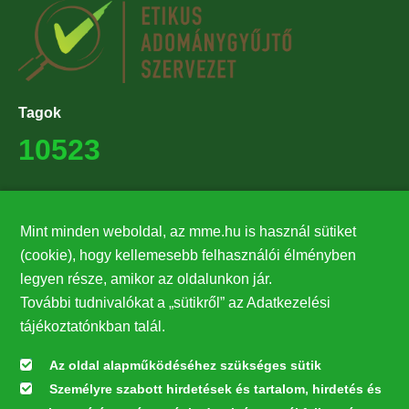
Tagok
10523
Támogatók
Mint minden weboldal, az mme.hu is használ sütiket
27224
(cookie), hogy kellemesebb felhasználói élményben
legyen része, amikor az oldalunkon jár.
Hírlevél feliratkozás
További tudnivalókat a „sütikről” az Adatkezelési
Értesüljön elsőként legfrissebb híreinkről, eseményeinkről!
tájékoztatónkban talál.
Az oldal alapműködéséhez szükséges sütik
Személyre szabott hirdetések és tartalom, hirdetés és
Feliratkozás