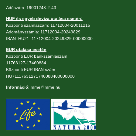
Adószám: 19001243-2-43
HUF és egyéb deviza utalása esetén:
Központi számlaszám: 11712004-20011215
Adományszámla: 11712004-20249829
IBAN: HU21 11712004-20249829-00000000
EUR utalása esetén
:
Központi EUR bankszámlaszám:
11763127-17460884
Központi EUR IBAN szám:
HU71117631271746088400000000
Információ
: mme@mme.hu