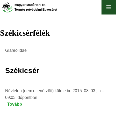
Ugrás
Magyar Madártani és
a
Természetvédelmi Egyesület
tartalomra
Székicsérfélék
Glareolidae
Székicsér
Névtelen (nem ellenőrzött)
küldte be
2015. 08. 03., h –
09:03
időpontban
Tovább
(Székicsér)