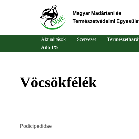
Ugrás
a
Magyar Madártani és
tartalomra
Természetvédelmi Egyesüle
Aktualitások
Szervezet
Természetbará
Adó 1%
Main
navigation
Vöcsökfélék
Podicipedidae