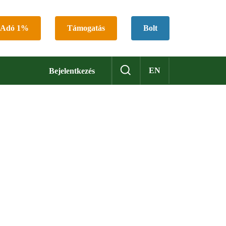
Adó 1%
Támogatás
Bolt
EN
Bejelentkezés