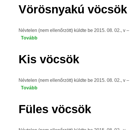
Vörösnyakú vöcsök
Névtelen (nem ellenőrzött)
küldte be
2015. 08. 02., v –
Tovább
(Vörösnyakú
vöcsök)
Kis vöcsök
Névtelen (nem ellenőrzött)
küldte be
2015. 08. 02., v –
Tovább
(Kis
vöcsök
)
Füles vöcsök