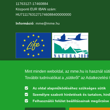
11763127-17460884
Központi EUR IBAN szám:
HU71117631271746088400000000
Információ
: mme@mme.hu
Mint minden weboldal, az mme.hu is használ süti
További tudnivalókat a „sütikről” az Adatkezelési 
Az oldal alapműködéséhez szükséges sütik
Személyre szabott hirdetések és tartalom, hir
Felhasználói felület beállításainak megőrzése