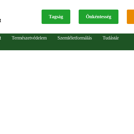
Tagság
Önkéntesség
t
Top
t
Természetvédelem
Szemléletformálás
Tudástár
menu