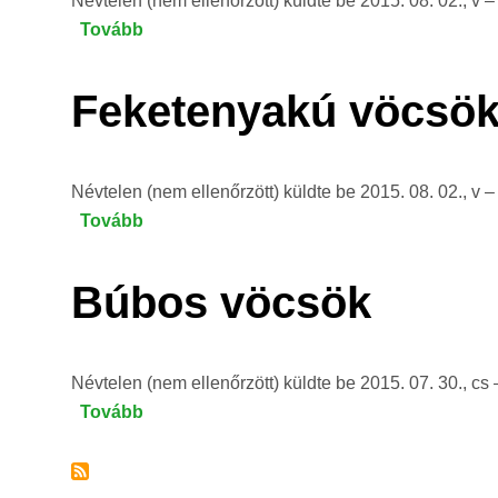
Névtelen (nem ellenőrzött)
küldte be
2015. 08. 02., v –
Tovább
(Füles
vöcsök
)
Feketenyakú vöcsö
Névtelen (nem ellenőrzött)
küldte be
2015. 08. 02., v –
Tovább
(Feketenyakú
vöcsök
)
Búbos vöcsök
Névtelen (nem ellenőrzött)
küldte be
2015. 07. 30., cs
Tovább
(Búbos
vöcsök)