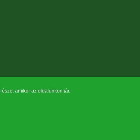
észe, amikor az oldalunkon jár.
✕