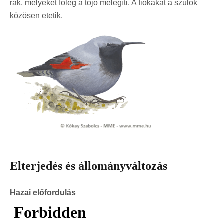
rak, melyeket főleg a tojó melegíti. A fiókákat a szülők
közösen etetik.
Elterjedés és állományváltozás
Hazai előfordulás