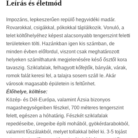
Leírás és életmód
Impozáns, lepkeszerűen repülő hegyvidéki madár.
Rovarokkal, csigákkal, pókokkal táplálkozik. Vonuló, a
telet költőhelyéhez képest alacsonyabb tengerszint feletti
területeken tölti. Hazánkban igen kis számban, de
minden évben előfordul, viszont csak meghatározott
helyeken számíthatunk megjelenésére késő ősztől kora
tavaszig. Sziklafalak, felhagyott kőfejtők, bányák, várak,
romok falát keresi fel, a talajra sosem száll le. Akár
városok magasabb épületein is feltűnhet.
Élőhelye, költése:
Közép- és Dél-Európa, valamint Ázsia bizonyos
magashegységeiben fészkel, 700 méteres tengerszint
felett, egészen a hóhatárig. Fészkét sziklafalak
repedéseibe, üregeibe építi mohából, gyökérdarabokból,
valamint fűszálakból, melyet tollakkal bélel ki. 3-5 tojást