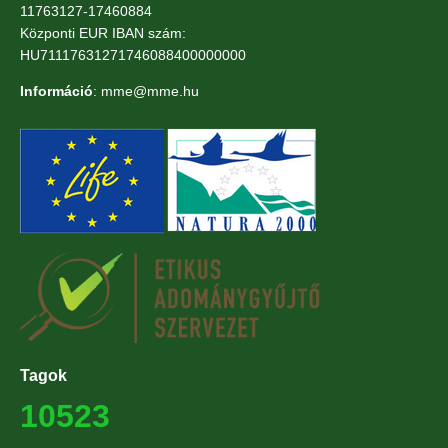
11763127-17460884
Központi EUR IBAN szám:
HU71117631271746088400000000
Információ
: mme@mme.hu
Tagok
10523