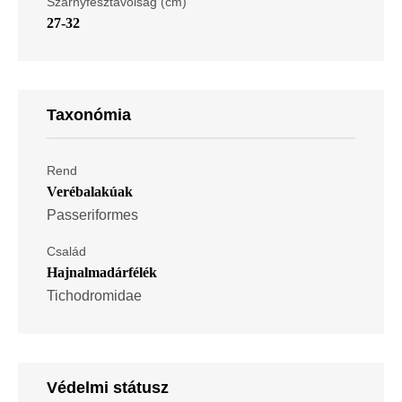
Szárnyfesztávolság (cm)
27-32
Taxonómia
Rend
Verébalakúak
Passeriformes
Család
Hajnalmadárfélék
Tichodromidae
Védelmi státusz