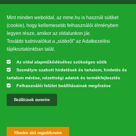
Támogatók
Mint minden weboldal, az mme.hu is használ sütiket
27224
(cookie), hogy kellemesebb felhasználói élményben
legyen része, amikor az oldalunkon jár.
Hírlevél feliratkozás
További tudnivalókat a „sütikről” az Adatkezelési
Értesüljön elsőként legfrissebb híreinkről, eseményeinkről!
tájékoztatónkban talál.
Az oldal alapműködéséhez szükséges sütik
Személyre szabott hirdetések és tartalom, hirdetés és
Feliratkozás
tartalom mérése, nézettségi adatok és termékfejlesztés
Felhasználói felület beállításainak megőrzése
Beállítások mentése
Az oldal kialakítása a LIFE20 NGO4GD/HU/000037 „Közösen a
természetért” elnevezésű program keretében az Európai Bizottság LIFE
alapja támogatásában valósult meg.
✕
Minden jog fenntartva © 2026
Withdraw consent
Minden süti engedélyezése