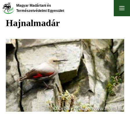
Ugrás
Magyar Madártani és
a
Természetvédelmi Egyesület
tartalomra
Hajnalmadár