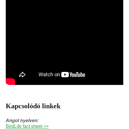
Kapcsolódó linkek
Angol nyelven:
BirdLife fact sheet >>