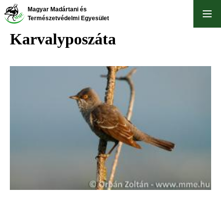
Ugrás
Magyar Madártani és
a
Természetvédelmi Egyesület
tartalomra
Karvalyposzáta