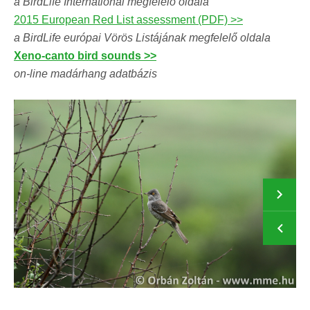
a BirdLife International megfelelő oldala
2015 European Red List assessment (PDF) >>
a BirdLife európai Vörös Listájának megfelelő oldala
Xeno-canto bird sounds >>
on-line madárhang adatbázis