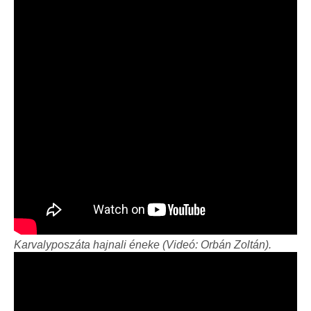
Karvalyposzáta hajnali éneke (Videó: Orbán Zoltán).