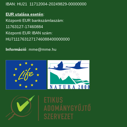
IBAN: HU21 11712004-20249829-00000000
EUR utalása esetén
:
Központi EUR bankszámlaszám:
11763127-17460884
Központi EUR IBAN szám:
HU71117631271746088400000000
Információ
: mme@mme.hu