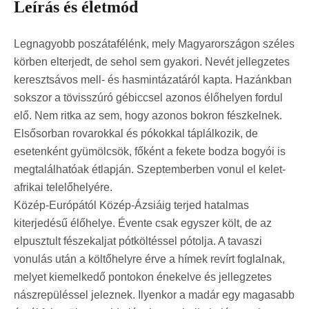
Leírás és életmód
Legnagyobb poszátafélénk, mely Magyarországon széles
körben elterjedt, de sehol sem gyakori. Nevét jellegzetes
keresztsávos mell- és hasmintázatáról kapta. Hazánkban
sokszor a tövisszúró gébiccsel azonos élőhelyen fordul
elő. Nem ritka az sem, hogy azonos bokron fészkelnek.
Elsősorban rovarokkal és pókokkal táplálkozik, de
esetenként gyümölcsök, főként a fekete bodza bogyói is
megtalálhatóak étlapján. Szeptemberben vonul el kelet-
afrikai telelőhelyére.
Közép-Európától Közép-Ázsiáig terjed hatalmas
kiterjedésű élőhelye. Évente csak egyszer költ, de az
elpusztult fészekaljat pótköltéssel pótolja. A tavaszi
vonulás után a költőhelyre érve a hímek revírt foglalnak,
melyet kiemelkedő pontokon énekelve és jellegzetes
nászrepüléssel jeleznek. Ilyenkor a madár egy magasabb