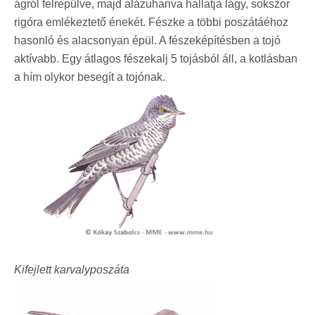
ágról felrepülve, majd alázuhanva hallatja lágy, sokszor
rigóra emlékeztető énekét. Fészke a többi poszátáéhoz
hasonló és alacsonyan épül. A fészeképítésben a tojó
aktívabb. Egy átlagos fészekalj 5 tojásból áll, a kotlásban
a hím olykor besegít a tojónak.
Kifejlett karvalyposzáta