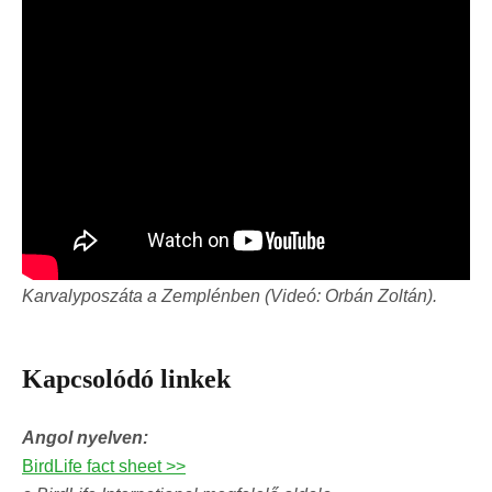
Karvalyposzáta a Zemplénben (Videó: Orbán Zoltán).
Kapcsolódó linkek
Angol nyelven:
BirdLife fact sheet >>