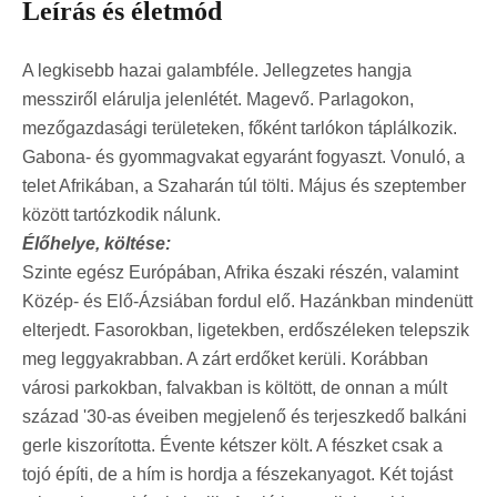
Leírás és életmód
A legkisebb hazai galambféle. Jellegzetes hangja
messziről elárulja jelenlétét. Magevő. Parlagokon,
mezőgazdasági területeken, főként tarlókon táplálkozik.
Gabona- és gyommagvakat egyaránt fogyaszt. Vonuló, a
telet Afrikában, a Szaharán túl tölti. Május és szeptember
között tartózkodik nálunk.
Élőhelye, költése:
Szinte egész Európában, Afrika északi részén, valamint
Közép- és Elő-Ázsiában fordul elő. Hazánkban mindenütt
elterjedt. Fasorokban, ligetekben, erdőszéleken telepszik
meg leggyakrabban. A zárt erdőket kerüli. Korábban
városi parkokban, falvakban is költött, de onnan a múlt
század '30-as éveiben megjelenő és terjeszkedő balkáni
gerle kiszorította. Évente kétszer költ. A fészket csak a
tojó építi, de a hím is hordja a fészekanyagot. Két tojást