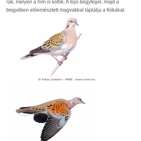
rak, melyen a hím is kotlik. A tojó begytejjel, majd a
begyében előemésztett magvakkal táplálja a fiókákat.