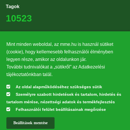
Tagok
10523
Támogatók
Mint minden weboldal, az mme.hu is használ sütiket
27224
(cookie), hogy kellemesebb felhasználói élményben
legyen része, amikor az oldalunkon jár.
Hírlevél feliratkozás
További tudnivalókat a „sütikről” az Adatkezelési
Értesüljön elsőként legfrissebb híreinkről, eseményeinkről!
tájékoztatónkban talál.
Az oldal alapműködéséhez szükséges sütik
Személyre szabott hirdetések és tartalom, hirdetés és
Feliratkozás
tartalom mérése, nézettségi adatok és termékfejlesztés
Felhasználói felület beállításainak megőrzése
Beállítások mentése
Az oldal kialakítása a LIFE20 NGO4GD/HU/000037 „Közösen a