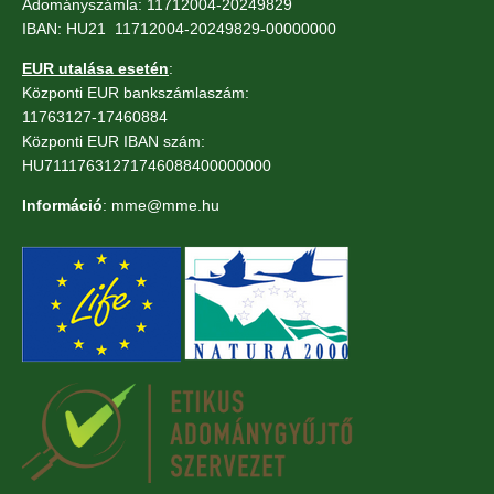
Adományszámla: 11712004-20249829
IBAN: HU21 11712004-20249829-00000000
EUR utalása esetén
:
Központi EUR bankszámlaszám:
11763127-17460884
Központi EUR IBAN szám:
HU71117631271746088400000000
Információ
: mme@mme.hu