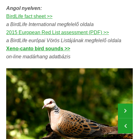
Angol nyelven:
BirdLife fact sheet >>
a BirdLife International megfelelő oldala
2015 European Red List assessment (PDF) >>
a BirdLife európai Vörös Listájának megfelelő oldala
Xeno-canto bird sounds >>
on-line madárhang adatbázis