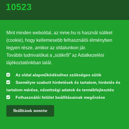
10523
Támogatók
Mint minden weboldal, az mme.hu is használ sütiket
27224
(cookie), hogy kellemesebb felhasználói élményben
legyen része, amikor az oldalunkon jár.
Hírlevél feliratkozás
További tudnivalókat a „sütikről” az Adatkezelési
Értesüljön elsőként legfrissebb híreinkről, eseményeinkről!
tájékoztatónkban talál.
Az oldal alapműködéséhez szükséges sütik
Személyre szabott hirdetések és tartalom, hirdetés és
Feliratkozás
tartalom mérése, nézettségi adatok és termékfejlesztés
Felhasználói felület beállításainak megőrzése
Beállítások mentése
Az oldal kialakítása a LIFE20 NGO4GD/HU/000037 „Közösen a
természetért” elnevezésű program keretében az Európai Bizottság LIFE
alapja támogatásában valósult meg.
✕