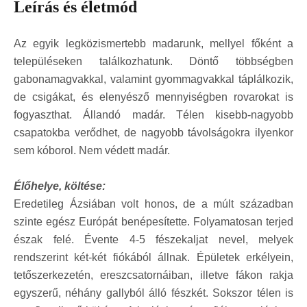
Leírás és életmód
Az egyik legközismertebb madarunk, mellyel főként a
településeken találkozhatunk. Döntő többségben
gabonamagvakkal, valamint gyommagvakkal táplálkozik,
de csigákat, és elenyésző mennyiségben rovarokat is
fogyaszthat. Állandó madár. Télen kisebb-nagyobb
csapatokba verődhet, de nagyobb távolságokra ilyenkor
sem kóborol. Nem védett madár.
Élőhelye, költése:
Eredetileg Ázsiában volt honos, de a múlt században
szinte egész Európát benépesítette. Folyamatosan terjed
észak felé. Évente 4-5 fészekaljat nevel, melyek
rendszerint két-két fiókából állnak. Épületek erkélyein,
tetőszerkezetén, ereszcsatornáiban, illetve fákon rakja
egyszerű, néhány gallyból álló fészkét. Sokszor télen is