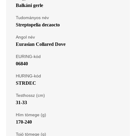
Balkáni gerle
Tudományos név
Streptopelia decaocto
Angol név
Eurasian Collared Dove
EURING-kód
06840
HURING-kód
STRDEC
Testhossz (cm)
31-33
Hím tömege (g)
170-240
Tojó tömege (g)