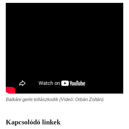
Balkáni gerle tollászkodik (Videó: Orbán Zoltán).
Kapcsolódó linkek