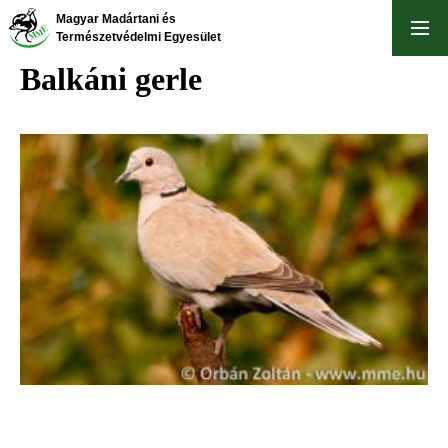
Ugrás
Magyar Madártani és
a
Természetvédelmi Egyesület
tartalomra
Balkáni gerle