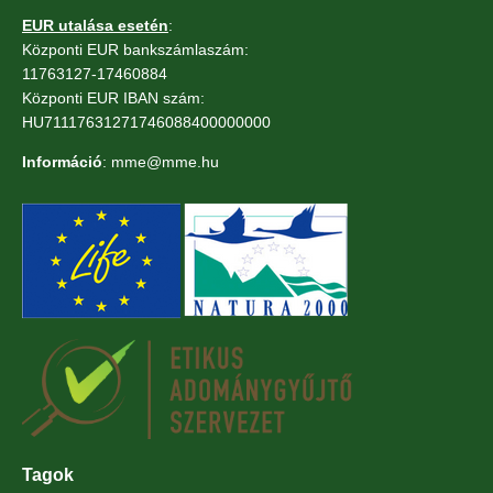
EUR utalása esetén
:
Központi EUR bankszámlaszám:
11763127-17460884
Központi EUR IBAN szám:
HU71117631271746088400000000
Információ
: mme@mme.hu
Tagok