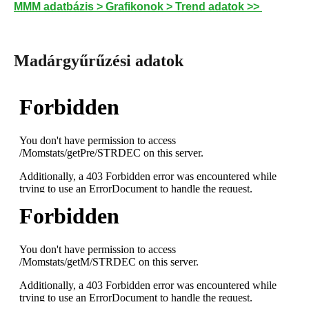
MMM adatbázis > Grafikonok > Trend adatok >>
Madárgyűrűzési adatok