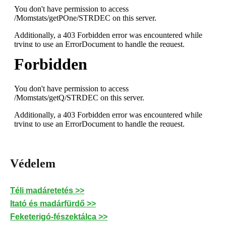
Védelem
Téli madáretetés >>
Itató és madárfürdő >>
Feketerigó-fészektálca >>