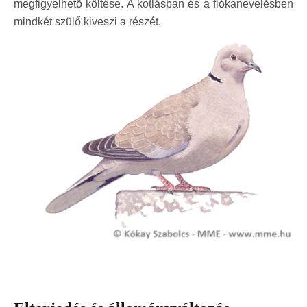
megfigyelhető költése. A kotlásban és a fiókanevelésben
mindkét szülő kiveszi a részét.