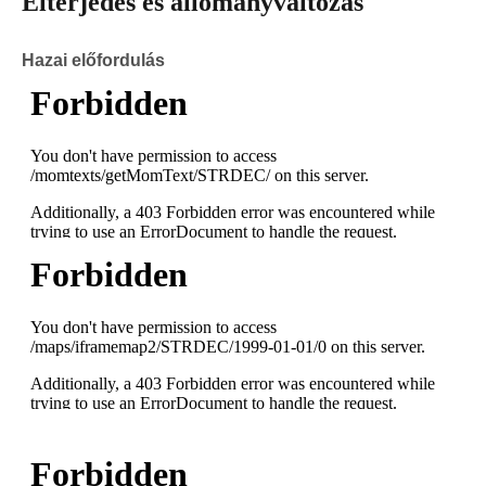
Elterjedés és állományváltozás
Hazai előfordulás