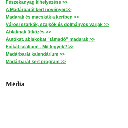
Fészekanyag kihelyezése >>
A Madárbarát kert növényei >>
Madarak és macskák a kertben >>
Városi szarkák, szajkók és dolmányos varjak >>
Ablaknak ütközés >>
Autókat, ablakokat "támadó" madarak >>
Fiókát találtam! - Mit tegyek? >>
Madárbarát kalendárium >>
Madárbarát kert program >>
Média