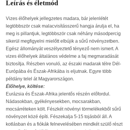
Leírás és életmód
Vizes élőhelyek jellegzetes madara, bár jelenlétét
legtöbbször csak malacvisításszerű hangja árulja el, ha
meg is pillantjuk, legtöbbször csak néhány másodpercig
sikerül megfigyelni mielőtt elbújik a sűrű növényzetben.
Egész állományát veszélyeztető tényező nem ismert. A
vizes élőhelyek általános védelme a faj megmaradását
biztosítja. Részben vonuló, az északi madarak télre Dél-
Európába és Észak-Afrikába is eljutnak. Egyre több
példány telel át Magyarországon.
Élőhelye, költése:
Eurázsia és Észak-Afrika jelentős részén előfordul.
Nádasokban, gyékényesekben, mocsarakban,
mocsárréteken költ. Fészkét növényi törmelékekből sűrű
növényzet közé építi. Fészekalja 5-15 tojásból áll. A
kotlásban és a fiókák felnevelésében mindkét szülő részt