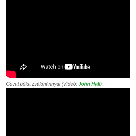
Guvat béka zsákmánnyal (Videó:
John Hall
).