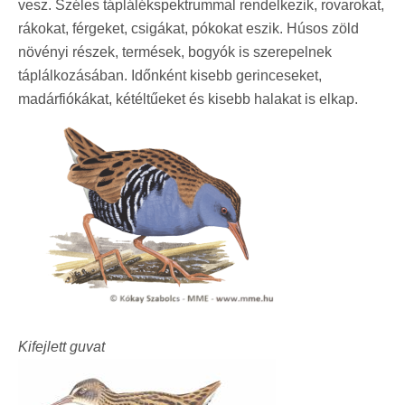
vesz. Széles táplálékspektrummal rendelkezik, rovarokat,
rákokat, férgeket, csigákat, pókokat eszik. Húsos zöld
növényi részek, termések, bogyók is szerepelnek
táplálkozásában. Időnként kisebb gerinceseket,
madárfiókákat, kétéltűeket és kisebb halakat is elkap.
Kifejlett guvat