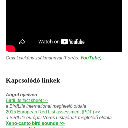
Guvat cickány zsákmánnyal (Forrás:
YouTube
).
Kapcsolódó linkek
Angol nyelven:
BirdLife fact sheet >>
a BirdLife International megfelelő oldala
2015 European Red List assessment (PDF) >>
a BirdLife európai Vörös Listájának megfelelő oldala
Xeno-canto bird sounds >>