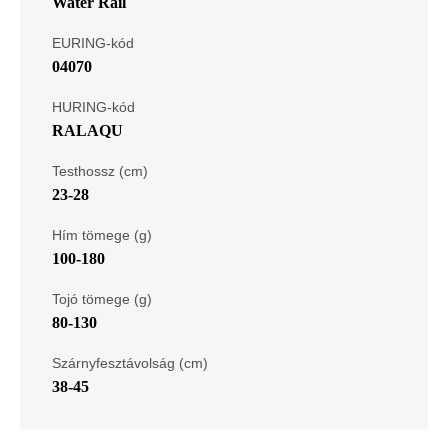
Water Rail
EURING-kód
04070
HURING-kód
RALAQU
Testhossz (cm)
23-28
Hím tömege (g)
100-180
Tojó tömege (g)
80-130
Szárnyfesztávolság (cm)
38-45