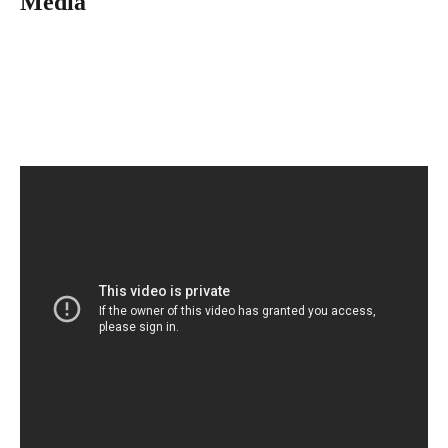
Média