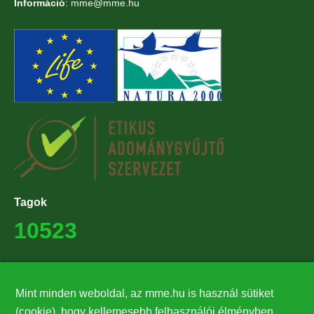
Információ
: mme@mme.hu
Tagok
10523
Támogatók
Mint minden weboldal, az mme.hu is használ sütiket
27224
(cookie), hogy kellemesebb felhasználói élményben