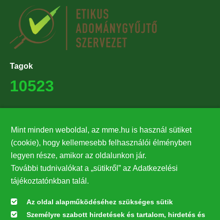
Tagok
10523
Támogatók
Mint minden weboldal, az mme.hu is használ sütiket
27224
(cookie), hogy kellemesebb felhasználói élményben
legyen része, amikor az oldalunkon jár.
Hírlevél feliratkozás
További tudnivalókat a „sütikről” az Adatkezelési
Értesüljön elsőként legfrissebb híreinkről, eseményeinkről!
tájékoztatónkban talál.
Az oldal alapműködéséhez szükséges sütik
Személyre szabott hirdetések és tartalom, hirdetés és
Feliratkozás