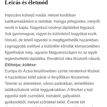
Leírás és életmód
Impozáns külsejű madár, melyet korábban
kalitkamadárként is tartottak. Hangja jellegzetes, melyről
nevét is kapta. Nagyrészt növényi táplálékot fogyaszt.
Sok gyommagvat, rügyet és különböző bogyókat eszik.
Vonuló, de telelő egyedei is megfigyelhetők hazánkban.
Legnagyobb eséllyel a különféle kőrisfák környezetében
figyelhetjük meg, ugyanis Magyarországon ez az egyik
legkedveltebb tápláléka. Rendkívül ritka fészkelő nálunk.
Élőhelye, költése:
Európa és Ázsia fenyőöveiben szinte mindenhol fészkel.
A hazánkban költő párok is fenyőfákon fészkelnek.
Telente az árterekben, városi parkokban, temetőkben
találkozhatunk velük leggyakrabban. A fészket a tojó
egyedül építi zuzmóból, mohából, gallyakból,
gyökerekből, melyet szőrökkel bélel. Évente két