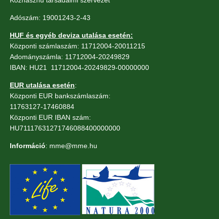
Adószám: 19001243-2-43
HUF és egyéb deviza utalása esetén:
Központi számlaszám: 11712004-20011215
Adományszámla: 11712004-20249829
IBAN: HU21 11712004-20249829-00000000
EUR utalása esetén
:
Központi EUR bankszámlaszám:
11763127-17460884
Központi EUR IBAN szám:
HU71117631271746088400000000
Információ
: mme@mme.hu