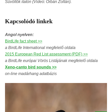
Süvöltők itatón (Videó: Orbán Zoltán).
Kapcsolódó linkek
Angol nyelven:
BirdLife fact sheet >>
a BirdLife International megfelelő oldala
2015 European Red List assessment (PDF) >>
a BirdLife európai Vörös Listájának megfelelő oldala
Xeno-canto bird sounds >>
on-line madárhang adatbázis