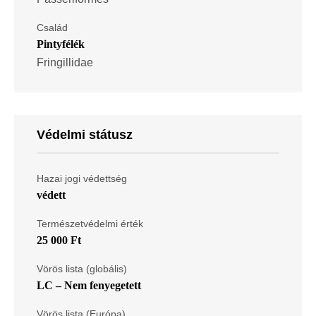
Család
Pintyfélék
Fringillidae
Védelmi státusz
Hazai jogi védettség
védett
Természetvédelmi érték
25 000 Ft
Vörös lista (globális)
LC – Nem fenyegetett
Vörös lista (Európa)