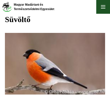
Ugrás
Magyar Madártani és
a
Természetvédelmi Egyesület
tartalomra
Süvöltő