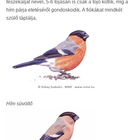
fészekaljat nevel, 5-6 tojásán is csak a tojó kotlik, míg a
hím párja etetéséről gondoskodik. A fiókákat mindkét
szülő táplálja.
Hím süvöltő