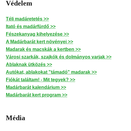
Védelem
Téli madáretetés >>
Itató és madárfürdő >>
Fészekanyag kihelyezése >>
A Madárbarát kert növényei >>
Madarak és macskák a kertben >>
Városi szarkák, szajkók és dolmányos varjak >>
Ablaknak ütközés >>
Autókat, ablakokat "támadó" madarak >>
Fiókát találtam! - Mit tegyek? >>
Madárbarát kalendárium >>
Madárbarát kert program >>
Média