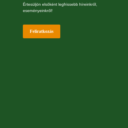
Értesüljön elsőként legfrissebb híreinkről,
eseményeinkről!
Feliratkozás