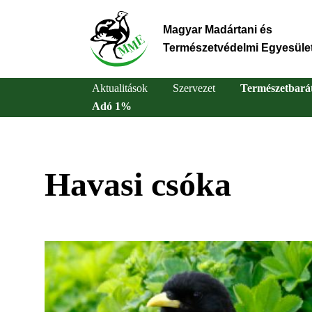
Ugrás
a
Magyar Madártani és
tartalomra
Természetvédelmi Egyesüle
Aktualitások
Szervezet
Természetbará
Adó 1%
Main
navigation
Havasi csóka