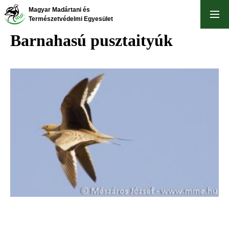
Ugrás
Magyar Madártani és
a
Természetvédelmi Egyesület
tartalomra
Barnahasú pusztaityúk