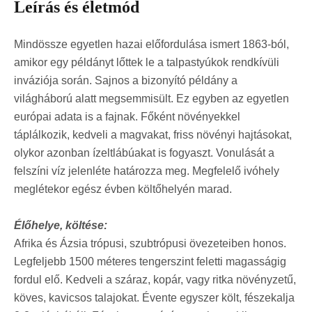
Leírás és életmód
Mindössze egyetlen hazai előfordulása ismert 1863-ból,
amikor egy példányt lőttek le a talpastyúkok rendkívüli
inváziója során. Sajnos a bizonyító példány a
világháború alatt megsemmisült. Ez egyben az egyetlen
európai adata is a fajnak. Főként növényekkel
táplálkozik, kedveli a magvakat, friss növényi hajtásokat,
olykor azonban ízeltlábúakat is fogyaszt. Vonulását a
felszíni víz jelenléte határozza meg. Megfelelő ivóhely
meglétekor egész évben költőhelyén marad.
Élőhelye, költése:
Afrika és Ázsia trópusi, szubtrópusi övezeteiben honos.
Legfeljebb 1500 méteres tengerszint feletti magasságig
fordul elő. Kedveli a száraz, kopár, vagy ritka növényzetű,
köves, kavicsos talajokat. Évente egyszer költ, fészekalja