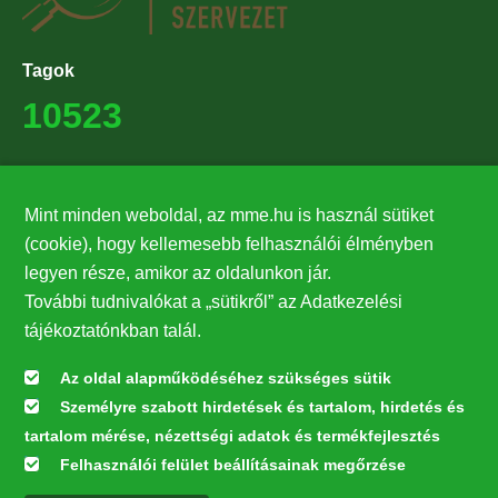
Tagok
10523
Támogatók
Mint minden weboldal, az mme.hu is használ sütiket
27224
(cookie), hogy kellemesebb felhasználói élményben
legyen része, amikor az oldalunkon jár.
Hírlevél feliratkozás
További tudnivalókat a „sütikről” az Adatkezelési
Értesüljön elsőként legfrissebb híreinkről, eseményeinkről!
tájékoztatónkban talál.
Az oldal alapműködéséhez szükséges sütik
Személyre szabott hirdetések és tartalom, hirdetés és
Feliratkozás
tartalom mérése, nézettségi adatok és termékfejlesztés
Felhasználói felület beállításainak megőrzése