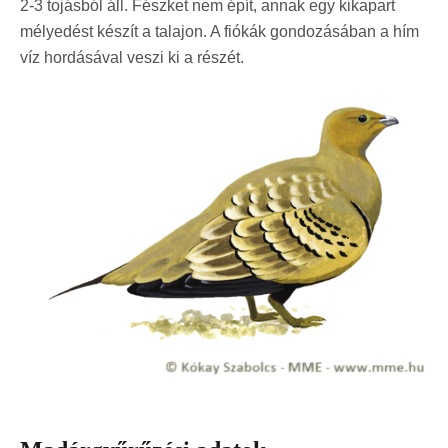
2-3 tojásból áll. Fészket nem épít, annak egy kikapart
mélyedést készít a talajon. A fiókák gondozásában a hím
víz hordásával veszi ki a részét.