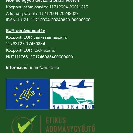
HUF és egyéb deviza utalása esetén:
Központi számlaszám: 11712004-20011215
Adományszámla: 11712004-20249829
IBAN: HU21 11712004-20249829-00000000
EUR utalása esetén
:
Központi EUR bankszámlaszám:
11763127-17460884
Központi EUR IBAN szám:
HU71117631271746088400000000
Információ
: mme@mme.hu