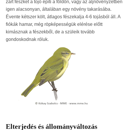
zárt fészket a tojó építi a földön, vagy az aljnövényzetben
igen alacsonyan, általában egy növény takarásába.
Évente kétszer költ, átlagos fészekalja 4-6 tojásból áll. A
fiókák hamar, még röpképességük elérése előtt
kimásznak a fészekből, de a szüleik tovább
gondoskodnak róluk.
Elterjedés és állományváltozás