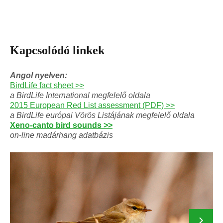
Kapcsolódó linkek
Angol nyelven:
BirdLife fact sheet >>
a BirdLife International megfelelő oldala
2015 European Red List assessment (PDF) >>
a BirdLife európai Vörös Listájának megfelelő oldala
Xeno-canto bird sounds >>
on-line madárhang adatbázis