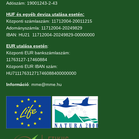
Adószám: 19001243-2-43
HUF és egyéb deviza utalása esetén:
Központi számlaszám: 11712004-20011215
Adományszámla: 11712004-20249829
IBAN: HU21 11712004-20249829-00000000
EUR utalása esetén
:
Központi EUR bankszámlaszám:
11763127-17460884
Központi EUR IBAN szám:
HU71117631271746088400000000
Információ
: mme@mme.hu