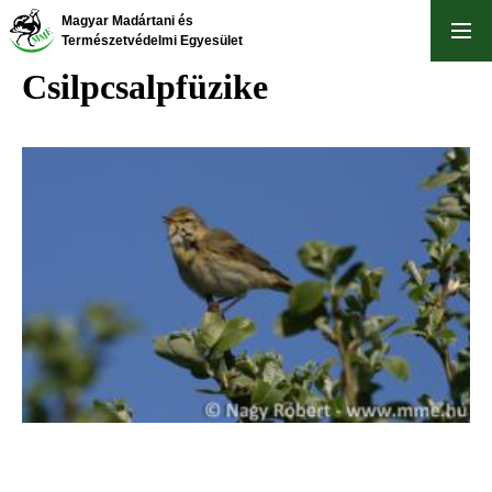
Ugrás
Magyar Madártani és
a
Természetvédelmi Egyesület
tartalomra
Csilpcsalpfüzike