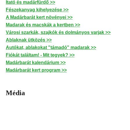
Itató és madárfürdő >>
Fészekanyag kihelyezése >>
A Madárbarát kert növényei >>
Madarak és macskák a kertben >>
Városi szarkák, szajkók és dolmányos varjak >>
Ablaknak ütközés >>
Autókat, ablakokat "támadó" madarak >>
Fiókát találtam! - Mit tegyek? >>
Madárbarát kalendárium >>
Madárbarát kert program >>
Média