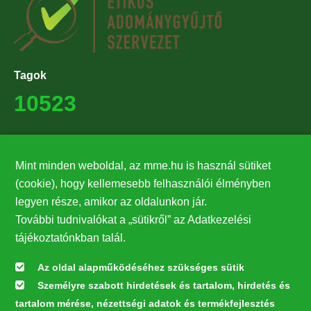
Tagok
10523
Támogatók
Mint minden weboldal, az mme.hu is használ sütiket
27224
(cookie), hogy kellemesebb felhasználói élményben
legyen része, amikor az oldalunkon jár.
Hírlevél feliratkozás
További tudnivalókat a „sütikről” az Adatkezelési
Értesüljön elsőként legfrissebb híreinkről, eseményeinkről!
tájékoztatónkban talál.
Az oldal alapműködéséhez szükséges sütik
Személyre szabott hirdetések és tartalom, hirdetés és
Feliratkozás
tartalom mérése, nézettségi adatok és termékfejlesztés