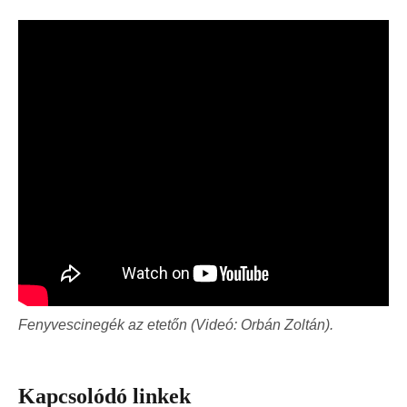
Fenyvescinegék az etetőn (Videó: Orbán Zoltán).
Kapcsolódó linkek