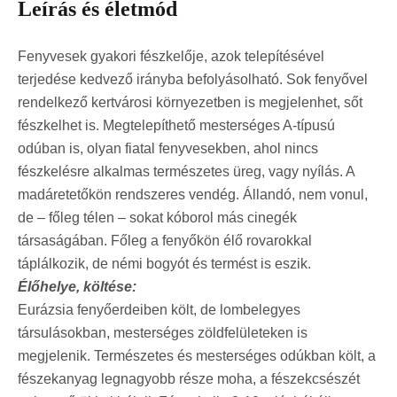
Leírás és életmód
Fenyvesek gyakori fészkelője, azok telepítésével
terjedése kedvező irányba befolyásolható. Sok fenyővel
rendelkező kertvárosi környezetben is megjelenhet, sőt
fészkelhet is. Megtelepíthető mesterséges A-típusú
odúban is, olyan fiatal fenyvesekben, ahol nincs
fészkelésre alkalmas természetes üreg, vagy nyílás. A
madáretetőkön rendszeres vendég. Állandó, nem vonul,
de – főleg télen – sokat kóborol más cinegék
társaságában. Főleg a fenyőkön élő rovarokkal
táplálkozik, de némi bogyót és termést is eszik.
Élőhelye, költése:
Eurázsia fenyőerdeiben költ, de lombelegyes
társulásokban, mesterséges zöldfelületeken is
megjelenik. Természetes és mesterséges odúkban költ, a
fészekanyag legnagyobb része moha, a fészekcsészét