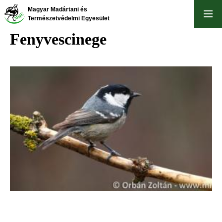
Ugrás
Magyar Madártani és
a
Természetvédelmi Egyesület
tartalomra
Fenyvescinege