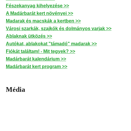
Fészekanyag kihelyezése >>
A Madárbarát kert növényei >>
Madarak és macskák a kertben >>
Városi szarkák, szajkók és dolmányos varjak >>
Ablaknak ütközés >>
Autókat, ablakokat "támadó" madarak >>
Fiókát találtam! - Mit tegyek? >>
Madárbarát kalendárium >>
Madárbarát kert program >>
Média