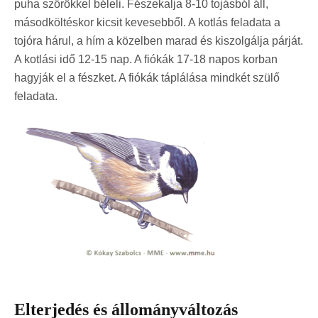
puha szőrökkel béleli. Fészekalja 8-10 tojásból áll,
másodköltéskor kicsit kevesebből. A kotlás feladata a
tojóra hárul, a hím a közelben marad és kiszolgálja párját.
A kotlási idő 12-15 nap. A fiókák 17-18 napos korban
hagyják el a fészket. A fiókák táplálása mindkét szülő
feladata.
Elterjedés és állományváltozás