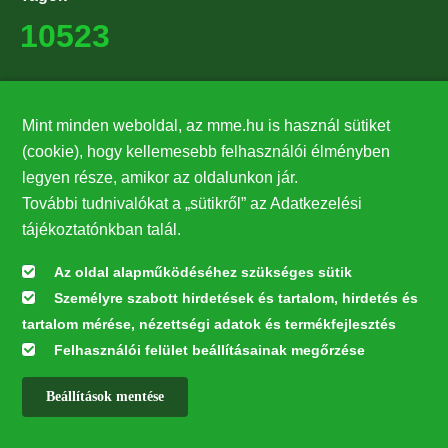
10523
Támogatók
Mint minden weboldal, az mme.hu is használ sütiket
27224
(cookie), hogy kellemesebb felhasználói élményben
legyen része, amikor az oldalunkon jár.
Hírlevél feliratkozás
További tudnivalókat a „sütikről” az Adatkezelési
Értesüljön elsőként legfrissebb híreinkről, eseményeinkről!
tájékoztatónkban talál.
Az oldal alapműködéséhez szükséges sütik
Személyre szabott hirdetések és tartalom, hirdetés és
Feliratkozás
tartalom mérése, nézettségi adatok és termékfejlesztés
Felhasználói felület beállításainak megőrzése
Beállítások mentése
Az oldal kialakítása a LIFE20 NGO4GD/HU/000037 „Közösen a
természetért” elnevezésű program keretében az Európai Bizottság LIFE