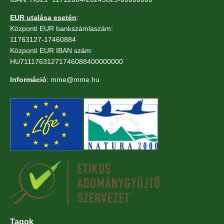
EUR utalása esetén
:
Központi EUR bankszámlaszám:
11763127-17460884
Központi EUR IBAN szám:
HU71117631271746088400000000
Információ
: mme@mme.hu
Tagok