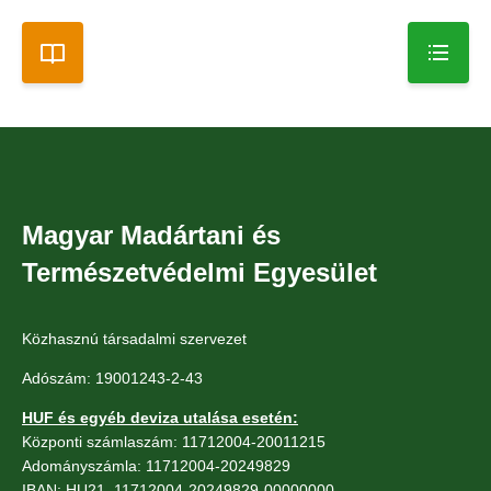
Magyar Madártani és
Természetvédelmi Egyesület
Közhasznú társadalmi szervezet
Adószám: 19001243-2-43
HUF és egyéb deviza utalása esetén:
Központi számlaszám: 11712004-20011215
Adományszámla: 11712004-20249829
IBAN: HU21 11712004-20249829-00000000