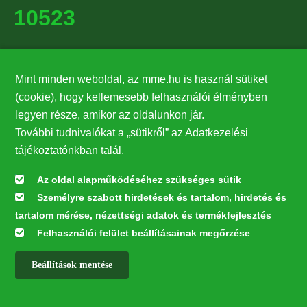
10523
Támogatók
Mint minden weboldal, az mme.hu is használ sütiket
27224
(cookie), hogy kellemesebb felhasználói élményben
legyen része, amikor az oldalunkon jár.
Hírlevél feliratkozás
További tudnivalókat a „sütikről” az Adatkezelési
Értesüljön elsőként legfrissebb híreinkről, eseményeinkről!
tájékoztatónkban talál.
Az oldal alapműködéséhez szükséges sütik
Személyre szabott hirdetések és tartalom, hirdetés és
Feliratkozás
tartalom mérése, nézettségi adatok és termékfejlesztés
Felhasználói felület beállításainak megőrzése
Beállítások mentése
Az oldal kialakítása a LIFE20 NGO4GD/HU/000037 „Közösen a
természetért” elnevezésű program keretében az Európai Bizottság LIFE
alapja támogatásában valósult meg.
✕