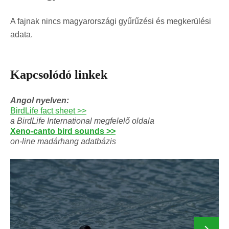
A fajnak nincs magyarországi gyűrűzési és megkerülési
adata.
Kapcsolódó linkek
Angol nyelven:
BirdLife fact sheet >>
a BirdLife International megfelelő oldala
Xeno-canto bird sounds >>
on-line madárhang adatbázis