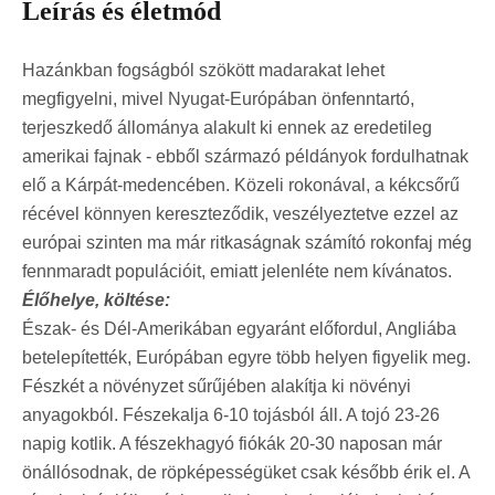
Leírás és életmód
Hazánkban fogságból szökött madarakat lehet
megfigyelni, mivel Nyugat-Európában önfenntartó,
terjeszkedő állománya alakult ki ennek az eredetileg
amerikai fajnak - ebből származó példányok fordulhatnak
elő a Kárpát-medencében. Közeli rokonával, a kékcsőrű
récével könnyen kereszteződik, veszélyeztetve ezzel az
európai szinten ma már ritkaságnak számító rokonfaj még
fennmaradt populációit, emiatt jelenléte nem kívánatos.
Élőhelye, költése:
Észak- és Dél-Amerikában egyaránt előfordul, Angliába
betelepítették, Európában egyre több helyen figyelik meg.
Fészkét a növényzet sűrűjében alakítja ki növényi
anyagokból. Fészekalja 6-10 tojásból áll. A tojó 23-26
napig kotlik. A fészekhagyó fiókák 20-30 naposan már
önállósodnak, de röpképességüket csak később érik el. A