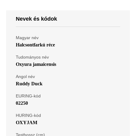
Nevek és kódok
Magyar név
Halcsontfarkú réce
Tudományos név
Oxyura jamaicensis
Angol név
Ruddy Duck
EURING-kód
02250
HURING-kód
OXYJAM
Testhossz (cm)