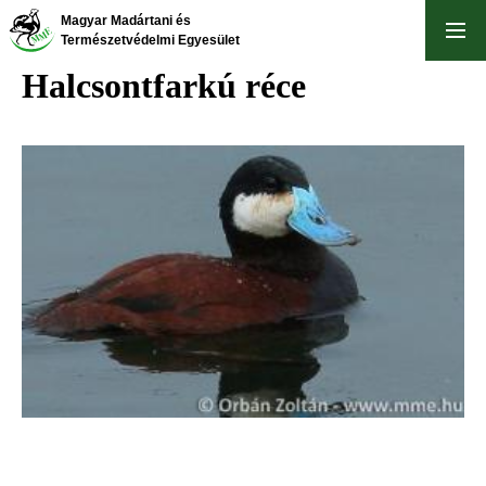
Ugrás
Magyar Madártani és
a
Természetvédelmi Egyesület
tartalomra
Halcsontfarkú réce