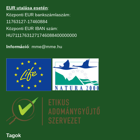
EUR utalása esetén
:
Központi EUR bankszámlaszám:
11763127-17460884
Központi EUR IBAN szám:
HU71117631271746088400000000
Információ
: mme@mme.hu
Tagok