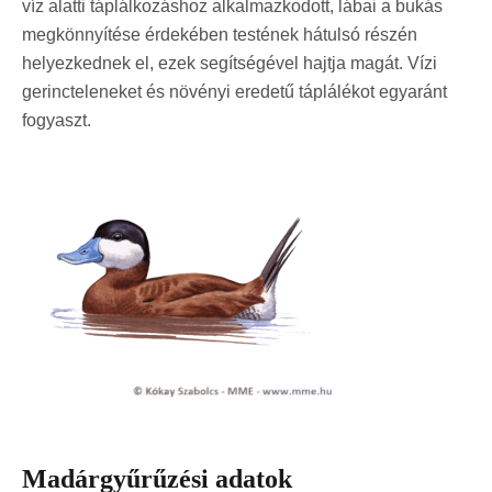
víz alatti táplálkozáshoz alkalmazkodott, lábai a bukás
megkönnyítése érdekében testének hátulsó részén
helyezkednek el, ezek segítségével hajtja magát. Vízi
gerincteleneket és növényi eredetű táplálékot egyaránt
fogyaszt.
Madárgyűrűzési adatok