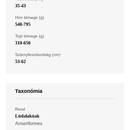
35-43
Hím tömege (g)
540-795
Tojó tömege (g)
310-650
Szárnyfesztávolság (cm)
53-62
Taxonómia
Rend
Lúdalakúak
Anseriformes