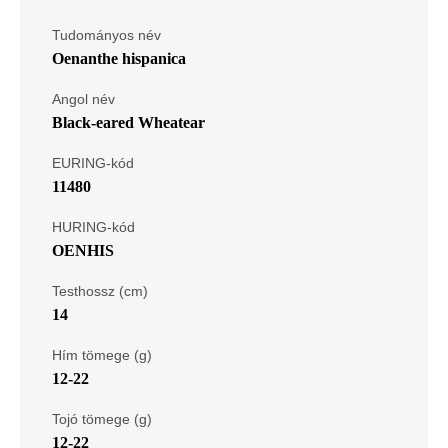
Tudományos név
Oenanthe hispanica
Angol név
Black-eared Wheatear
EURING-kód
11480
HURING-kód
OENHIS
Testhossz (cm)
14
Hím tömege (g)
12-22
Tojó tömege (g)
12-22