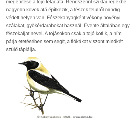
megépítése a tojó feladata. Rendszerint sziklaüregekbe,
nagyobb kövek alá építkezik, a fészek felülről mindig
védett helyen van. Fészekanyagként vékony növényi
szálakat, gyökérdarabokat használ. Évente általában egy
fészekaljat nevel. A tojásokon csak a tojó kotlik, a hím
párja etetésében sem segít, a fiókákat viszont mindkét
szülő táplálja.