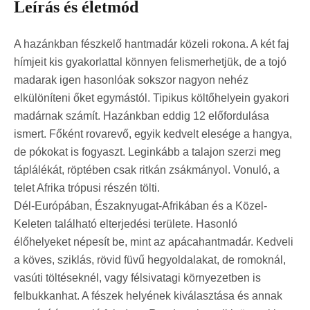
Leírás és életmód
A hazánkban fészkelő hantmadár közeli rokona. A két faj
hímjeit kis gyakorlattal könnyen felismerhetjük, de a tojó
madarak igen hasonlóak sokszor nagyon nehéz
elkülöníteni őket egymástól. Tipikus költőhelyein gyakori
madárnak számít. Hazánkban eddig 12 előfordulása
ismert. Főként rovarevő, egyik kedvelt elesége a hangya,
de pókokat is fogyaszt. Leginkább a talajon szerzi meg
táplálékát, röptében csak ritkán zsákmányol. Vonuló, a
telet Afrika trópusi részén tölti.
Dél-Európában, Északnyugat-Afrikában és a Közel-
Keleten található elterjedési területe. Hasonló
élőhelyeket népesít be, mint az apácahantmadár. Kedveli
a köves, sziklás, rövid füvű hegyoldalakat, de romoknál,
vasúti töltéseknél, vagy félsivatagi környezetben is
felbukkanhat. A fészek helyének kiválasztása és annak