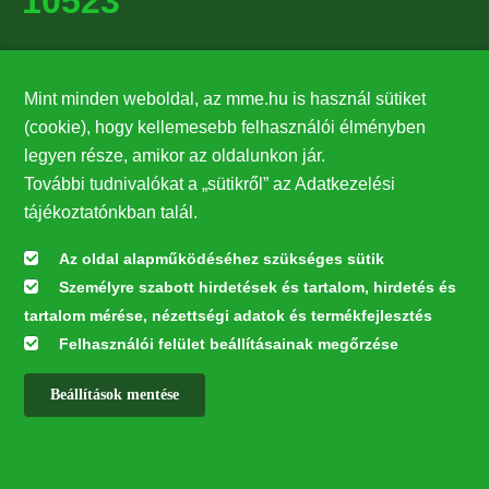
10523
Támogatók
Mint minden weboldal, az mme.hu is használ sütiket
27224
(cookie), hogy kellemesebb felhasználói élményben
legyen része, amikor az oldalunkon jár.
Hírlevél feliratkozás
További tudnivalókat a „sütikről” az Adatkezelési
Értesüljön elsőként legfrissebb híreinkről, eseményeinkről!
tájékoztatónkban talál.
Az oldal alapműködéséhez szükséges sütik
Személyre szabott hirdetések és tartalom, hirdetés és
Feliratkozás
tartalom mérése, nézettségi adatok és termékfejlesztés
Felhasználói felület beállításainak megőrzése
Beállítások mentése
Az oldal kialakítása a LIFE20 NGO4GD/HU/000037 „Közösen a
természetért” elnevezésű program keretében az Európai Bizottság LIFE
alapja támogatásában valósult meg.
✕
Minden jog fenntartva © 2026