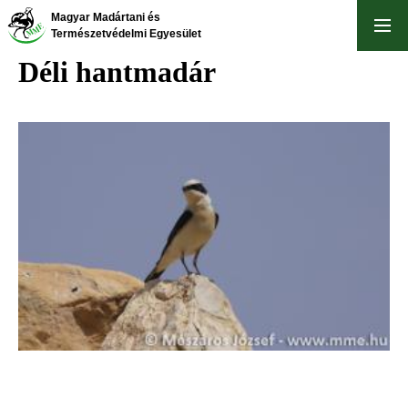
Ugrás
Magyar Madártani és
a
Természetvédelmi Egyesület
tartalomra
Déli hantmadár