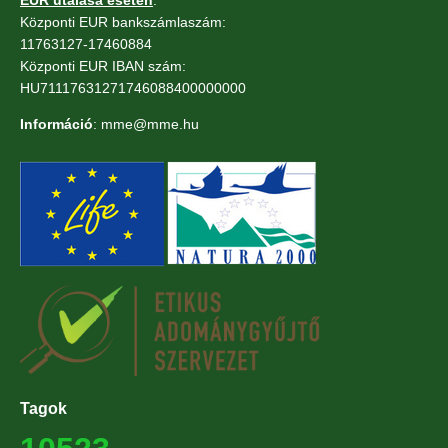
Központi EUR bankszámlaszám:
11763127-17460884
Központi EUR IBAN szám:
HU71117631271746088400000000
Információ
: mme@mme.hu
Tagok