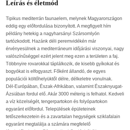
Leírás és életmód
Tipikus mediterrán faunaelem, melynek Magyarországon
eddig egy előfordulása bizonyított. A megfigyelt hím
példány hetekig a nagyharsányi Szársomlyón
tartózkodott. Hazánk déli peremvidékén már
érvényesülnek a mediterráneum időjárási viszonyai, nagy
valószínűséggel ezért jelent meg ezen a területen a faj.
Többnyire rovarokkal táplálkozik, de kisebb gyíkokat és
bogyókat is elfogyaszt. Főként állandó, de egyes
populációi költőhelyüktől délre, délkeletre vonulnak.
Dél-Európában, Észak-Afrikában, valamint Északnyugat-
Ázsiában fordul elő. Akár 3000 méterig is felhatol. Kedveli
a víz közelségét, tengerpartokon és folyópartokon
egyaránt előfordul. Települések épületeinek
tetőszerkezetein és a zavartalan hegységek sziklafalain
egyaránt megtalálja a számára megfelelő