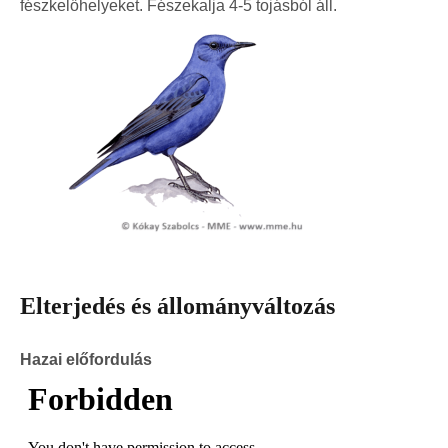
fészkelőhelyeket. Fészekalja 4-5 tojásból áll.
Elterjedés és állományváltozás
Hazai előfordulás