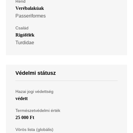
Rend
Verébalakúak
Passeriformes
Család
Rigófélék
Turdidae
Védelmi státusz
Hazai jogi védettség
védett
Természetvédelmi érték
25 000 Ft
Vörös lista (globális)