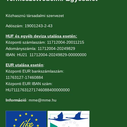
Közhasznú társadalmi szervezet
Adószám: 19001243-2-43
HUF és egyéb deviza utalása esetén:
Központi számlaszám: 11712004-20011215
Adományszámla: 11712004-20249829
IBAN: HU21 11712004-20249829-00000000
EUR utalása esetén
:
Központi EUR bankszámlaszám:
11763127-17460884
Központi EUR IBAN szám:
HU71117631271746088400000000
Információ
: mme@mme.hu