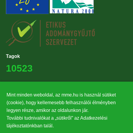
Tagok
10523
Támogatók
Mint minden weboldal, az mme.hu is használ sütiket
27224
(cookie), hogy kellemesebb felhasználói élményben
legyen része, amikor az oldalunkon jár.
Hírlevél feliratkozás
További tudnivalókat a „sütikről” az Adatkezelési
Értesüljön elsőként legfrissebb híreinkről, eseményeinkről!
tájékoztatónkban talál.