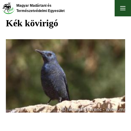
Ugrás
Magyar Madártani és
a
Természetvédelmi Egyesület
tartalomra
Kék kövirigó