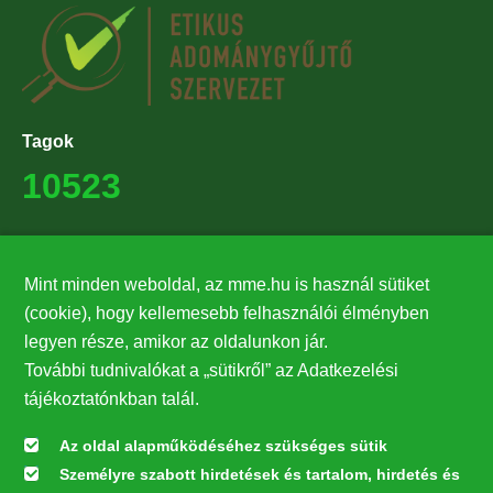
Tagok
10523
Támogatók
Mint minden weboldal, az mme.hu is használ sütiket
27224
(cookie), hogy kellemesebb felhasználói élményben
legyen része, amikor az oldalunkon jár.
Hírlevél feliratkozás
További tudnivalókat a „sütikről” az Adatkezelési
Értesüljön elsőként legfrissebb híreinkről, eseményeinkről!
tájékoztatónkban talál.
Az oldal alapműködéséhez szükséges sütik
Személyre szabott hirdetések és tartalom, hirdetés és
Feliratkozás