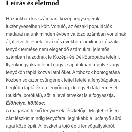
Leírás és életmód
Hazánkban kis számban, középhegységeink
lucfenyveseiben költ. Vonuló, az északi populációk
madarai nálunk minden évben változó számban vonulnak
át, illetve telelnek. Inváziós években, amikor az északi
fenyők termése nem elegendő számukra, jelentős
számban húzódnak le Közép- és Dél-Európába telelni.
Ilyenkor gyakran lehet nagy csapatokban repülve vagy
fenyőkön táplálkozva látni őket. A tobozok bontogatása
közben sokszor csüngenek fejjel lefelé a fenyőágakon.
Legfőbb tápláléka a fenyőmag, de egyéb fák termését
(bükkfa, borókák), sőt, a levéltetveket is elfogyasztja.
Élőhelye, költése:
A magasan fekvő fenyvesek fészkelője. Meglehetősen
zárt fészkét mindig fenyőfára, leginkább a lucfenyő sűrű
ágai közé építi. A fészket a tojó építi fenyőgallyakból,