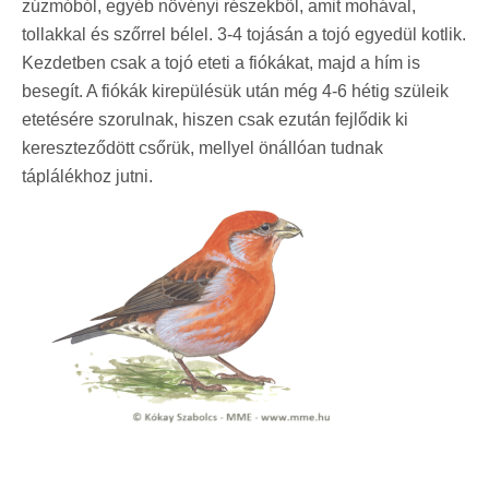
zúzmóból, egyéb növényi részekből, amit mohával,
tollakkal és szőrrel bélel. 3-4 tojásán a tojó egyedül kotlik.
Kezdetben csak a tojó eteti a fiókákat, majd a hím is
besegít. A fiókák kirepülésük után még 4-6 hétig szüleik
etetésére szorulnak, hiszen csak ezután fejlődik ki
kereszteződött csőrük, mellyel önállóan tudnak
táplálékhoz jutni.