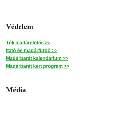
Védelem
Téli madáretetés >>
Itató és madárfürdő >>
Madárbarát kalendárium >>
Madárbarát kert program >>
Média