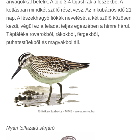
anyagokkal bélelik. A tojó 3-4 tojást rak a fészekbe. A
kotlásban mindkét szülő részt vesz. Az inkubációs idő 21
nap. A fészekhagyó fiókák nevelését a két szülő közösen
kezdi, végül ez a feladat teljes egészében a hímre hárul.
Tápláléka rovarokból, rákokból, férgekből,
puhatestűekből és magvakból áll.
Nyári tollazatú sárjáró