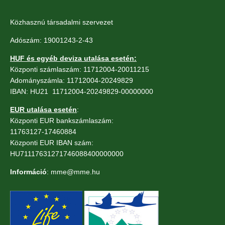
Közhasznú társadalmi szervezet
Adószám: 19001243-2-43
HUF és egyéb deviza utalása esetén:
Központi számlaszám: 11712004-20011215
Adományszámla: 11712004-20249829
IBAN: HU21 11712004-20249829-00000000
EUR utalása esetén
:
Központi EUR bankszámlaszám:
11763127-17460884
Központi EUR IBAN szám:
HU71117631271746088400000000
Információ
: mme@mme.hu