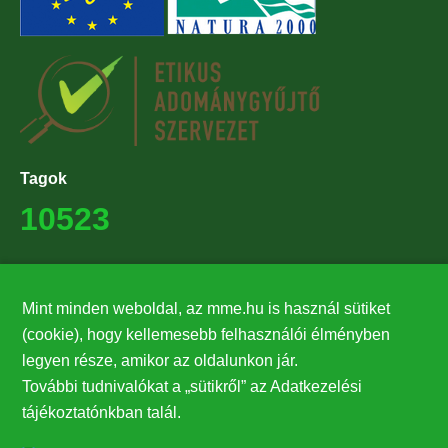
Tagok
10523
Támogatók
Mint minden weboldal, az mme.hu is használ sütiket
27224
(cookie), hogy kellemesebb felhasználói élményben
legyen része, amikor az oldalunkon jár.
Hírlevél feliratkozás
További tudnivalókat a „sütikről” az Adatkezelési
Értesüljön elsőként legfrissebb híreinkről, eseményeinkről!
tájékoztatónkban talál.