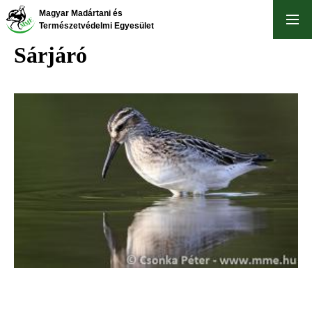
Ugrás
Magyar Madártani és
a
Természetvédelmi Egyesület
tartalomra
Sárjáró