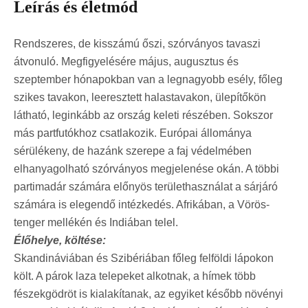
Leírás és életmód
Rendszeres, de kisszámú őszi, szórványos tavaszi
átvonuló. Megfigyelésére május, augusztus és
szeptember hónapokban van a legnagyobb esély, főleg
szikes tavakon, leeresztett halastavakon, ülepítőkön
látható, leginkább az ország keleti részében. Sokszor
más partfutókhoz csatlakozik. Európai állománya
sérülékeny, de hazánk szerepe a faj védelmében
elhanyagolható szórványos megjelenése okán. A többi
partimadár számára előnyös területhasználat a sárjáró
számára is elegendő intézkedés. Afrikában, a Vörös-
tenger mellékén és Indiában telel.
Élőhelye, költése:
Skandináviában és Szibériában főleg felföldi lápokon
költ. A párok laza telepeket alkotnak, a hímek több
fészekgödröt is kialakítanak, az egyiket később növényi