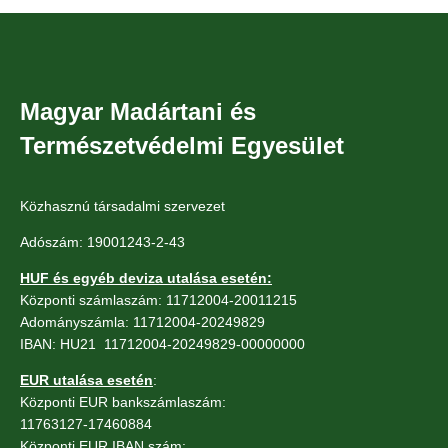
Magyar Madártani és
Természetvédelmi Egyesület
Közhasznú társadalmi szervezet
Adószám: 19001243-2-43
HUF és egyéb deviza utalása esetén:
Központi számlaszám: 11712004-20011215
Adományszámla: 11712004-20249829
IBAN: HU21 11712004-20249829-00000000
EUR utalása esetén
:
Központi EUR bankszámlaszám:
11763127-17460884
Központi EUR IBAN szám: