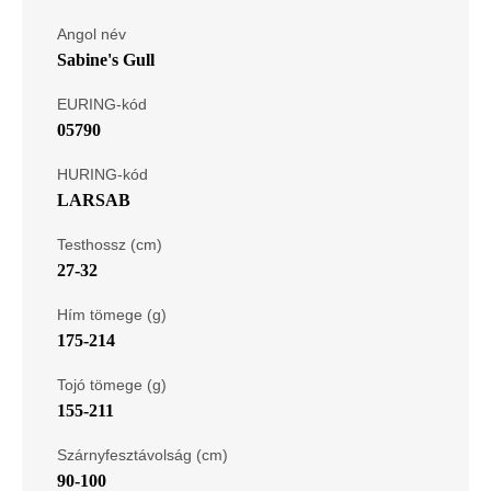
Angol név
Sabine's Gull
EURING-kód
05790
HURING-kód
LARSAB
Testhossz (cm)
27-32
Hím tömege (g)
175-214
Tojó tömege (g)
155-211
Szárnyfesztávolság (cm)
90-100