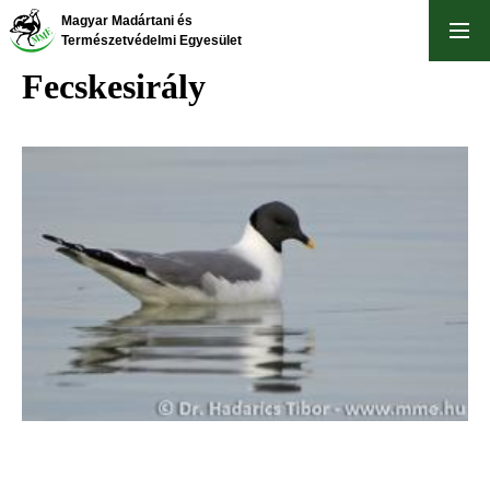
Ugrás
Magyar Madártani és
a
Természetvédelmi Egyesület
tartalomra
Fecskesirály