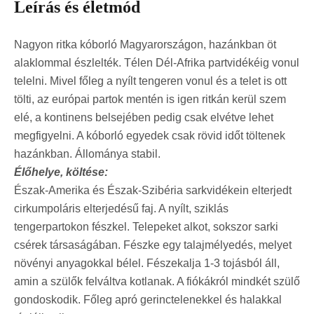
Leírás és életmód
Nagyon ritka kóborló Magyarországon, hazánkban öt
alaklommal észlelték. Télen Dél-Afrika partvidékéig vonul
telelni. Mivel főleg a nyílt tengeren vonul és a telet is ott
tölti, az európai partok mentén is igen ritkán kerül szem
elé, a kontinens belsejében pedig csak elvétve lehet
megfigyelni. A kóborló egyedek csak rövid időt töltenek
hazánkban. Állománya stabil.
Élőhelye, költése:
Észak-Amerika és Észak-Szibéria sarkvidékein elterjedt
cirkumpoláris elterjedésű faj. A nyílt, sziklás
tengerpartokon fészkel. Telepeket alkot, sokszor sarki
csérek társaságában. Fészke egy talajmélyedés, melyet
növényi anyagokkal bélel. Fészekalja 1-3 tojásból áll,
amin a szülők felváltva kotlanak. A fiókákról mindkét szülő
gondoskodik. Főleg apró gerinctelenekkel és halakkal