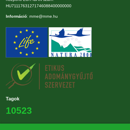
HU71117631271746088400000000
Információ
: mme@mme.hu
Tagok
10523
Támogatók