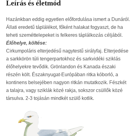
Leírás és életmód
Hazánkban eddig egyetlen előfordulása ismert a Dunáról.
Állati eredetű táplálékot, főként halakat fogyaszt, de ha
teheti szeméttelepeket is felkeres táplálkozás céljából.
Élőhelye, költése:
Cirkumpoláris elterjedésű nagytestű sirályfaj. Elterjedése
a sarkkörön túli tengerpartokhoz és sarkvidéki sziklás
élőhelyekre tevődik. Grönlandon és Kanada északi
részén költ. Északnyugat-Európában ritka kóborló, a
kontinens belsejében nagyon ritkán mutatkozik. Fészkét
a talajra, vagy sziklák közé rakja, sokszor csüllők közé
társulva. 2-3 tojásán mindkét szülő kotlik.