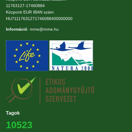
11763127-17460884
Központi EUR IBAN szám:
HU71117631271746088400000000
Információ
: mme@mme.hu
Tagok
10523