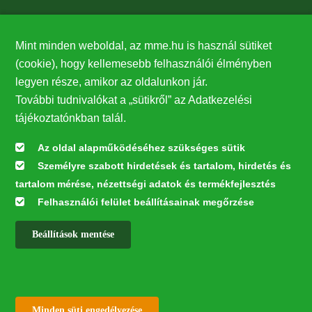
Támogatók
Mint minden weboldal, az mme.hu is használ sütiket
27224
(cookie), hogy kellemesebb felhasználói élményben
legyen része, amikor az oldalunkon jár.
Hírlevél feliratkozás
További tudnivalókat a „sütikről” az Adatkezelési
Értesüljön elsőként legfrissebb híreinkről, eseményeinkről!
tájékoztatónkban talál.
Az oldal alapműködéséhez szükséges sütik
Személyre szabott hirdetések és tartalom, hirdetés és
Feliratkozás
tartalom mérése, nézettségi adatok és termékfejlesztés
Felhasználói felület beállításainak megőrzése
Beállítások mentése
Az oldal kialakítása a LIFE20 NGO4GD/HU/000037 „Közösen a
természetért” elnevezésű program keretében az Európai Bizottság LIFE
alapja támogatásában valósult meg.
✕
Minden jog fenntartva © 2026
Withdraw consent
Minden süti engedélyezése