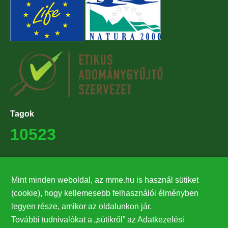
Tagok
10523
Támogatók
Mint minden weboldal, az mme.hu is használ sütiket
27224
(cookie), hogy kellemesebb felhasználói élményben
legyen része, amikor az oldalunkon jár.
Hírlevél feliratkozás
További tudnivalókat a „sütikről” az Adatkezelési