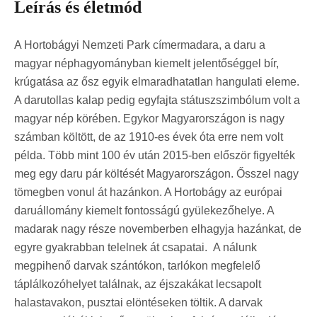
Leírás és életmód
A Hortobágyi Nemzeti Park címermadara, a daru a
magyar néphagyományban kiemelt jelentőséggel bír,
krúgatása az ősz egyik elmaradhatatlan hangulati eleme.
A darutollas kalap pedig egyfajta státuszszimbólum volt a
magyar nép körében. Egykor Magyarországon is nagy
számban költött, de az 1910-es évek óta erre nem volt
példa. Több mint 100 év után 2015-ben először figyelték
meg egy daru pár költését Magyarországon. Ősszel nagy
tömegben vonul át hazánkon. A Hortobágy az európai
daruállomány kiemelt fontosságú gyülekezőhelye. A
madarak nagy része novemberben elhagyja hazánkat, de
egyre gyakrabban telelnek át csapatai. A nálunk
megpihenő darvak szántókon, tarlókon megfelelő
táplálkozóhelyet találnak, az éjszakákat lecsapolt
halastavakon, pusztai elöntéseken töltik. A darvak