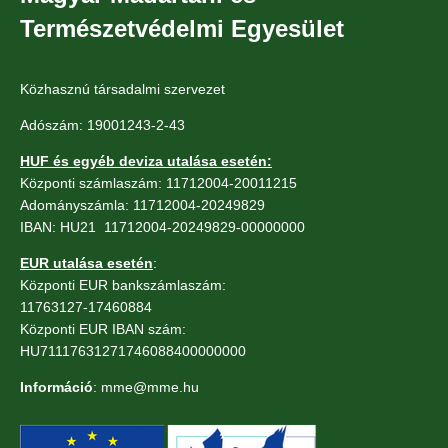
Természetvédelmi Egyesület
Közhasznú társadalmi szervezet
Adószám: 19001243-2-43
HUF és egyéb deviza utalása esetén:
Központi számlaszám: 11712004-20011215
Adományszámla: 11712004-20249829
IBAN: HU21 11712004-20249829-00000000
EUR utalása esetén
:
Központi EUR bankszámlaszám:
11763127-17460884
Központi EUR IBAN szám:
HU71117631271746088400000000
Információ
: mme@mme.hu