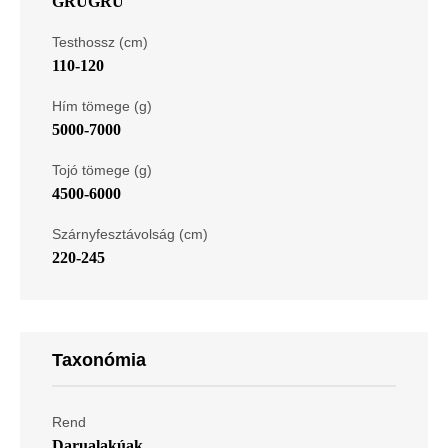
GRUGRU
Testhossz (cm)
110-120
Hím tömege (g)
5000-7000
Tojó tömege (g)
4500-6000
Szárnyfesztávolság (cm)
220-245
Taxonómia
Rend
Darualakúak