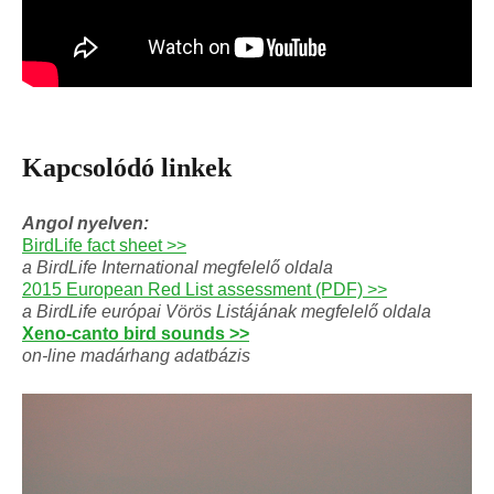
Kapcsolódó linkek
Angol nyelven:
BirdLife fact sheet >>
a BirdLife International megfelelő oldala
2015 European Red List assessment (PDF) >>
a BirdLife európai Vörös Listájának megfelelő oldala
Xeno-canto bird sounds >>
on-line madárhang adatbázis