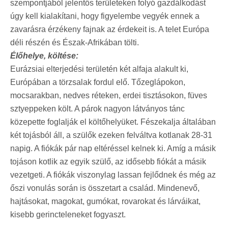
szempontjából jelentős területeken folyó gazdálkodást
úgy kell kialakítani, hogy figyelembe vegyék ennek a
zavarásra érzékeny fajnak az érdekeit is. A telet Európa
déli részén és Észak-Afrikában tölti.
Élőhelye, költése:
Eurázsiai elterjedési területén két alfaja alakult ki,
Európában a törzsalak fordul elő. Tőzeglápokon,
mocsarakban, nedves réteken, erdei tisztásokon, füves
sztyeppeken költ. A párok nagyon látványos tánc
közepette foglalják el költőhelyüket. Fészekalja általában
két tojásból áll, a szülők ezeken felváltva kotlanak 28-31
napig. A fiókák pár nap eltéréssel kelnek ki. Amíg a másik
tojáson kotlik az egyik szülő, az idősebb fiókát a másik
vezetgeti. A fiókák viszonylag lassan fejlődnek és még az
őszi vonulás során is összetart a család. Mindenevő,
hajtásokat, magokat, gumókat, rovarokat és lárváikat,
kisebb gerincteleneket fogyaszt.