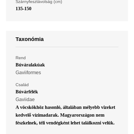
Szárnyfesztávolság (cm)
135-150
Taxonómia
Rend
Búváralakúak
Gaviiformes
Család
Búvárfélék
Gaviidae
A vöcskökhöz hasonló, általában mélyebb vizeket
kedvelő vízimadarak. Magyarországon nem
fészkelnek, téli vendégként lehet találkozni velük.