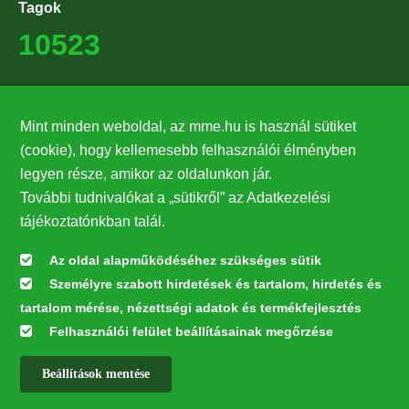
Tagok
10523
Támogatók
Mint minden weboldal, az mme.hu is használ sütiket
27224
(cookie), hogy kellemesebb felhasználói élményben
legyen része, amikor az oldalunkon jár.
Hírlevél feliratkozás
További tudnivalókat a „sütikről” az Adatkezelési
Értesüljön elsőként legfrissebb híreinkről, eseményeinkről!
tájékoztatónkban talál.
Az oldal alapműködéséhez szükséges sütik
Személyre szabott hirdetések és tartalom, hirdetés és
Feliratkozás
tartalom mérése, nézettségi adatok és termékfejlesztés
Felhasználói felület beállításainak megőrzése
Beállítások mentése
Az oldal kialakítása a LIFE20 NGO4GD/HU/000037 „Közösen a
természetért” elnevezésű program keretében az Európai Bizottság LIFE