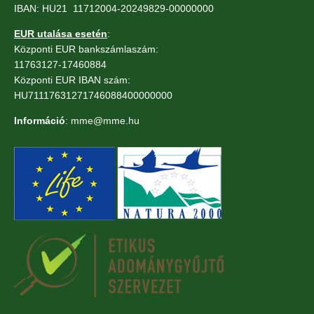
IBAN: HU21 11712004-20249829-00000000
EUR utalása esetén
:
Központi EUR bankszámlaszám:
11763127-17460884
Központi EUR IBAN szám:
HU71117631271746088400000000
Információ
: mme@mme.hu