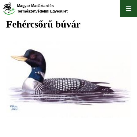
Ugrás
Magyar Madártani és
a
Természetvédelmi Egyesület
tartalomra
Fehércsőrű búvár