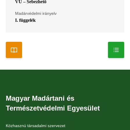
VU – Sebezhető
Madárvédelmi irányelv
I. függelék
Magyar Madártani és
Természetvédelmi Egyesület
Közhasznú társadalmi szervezet