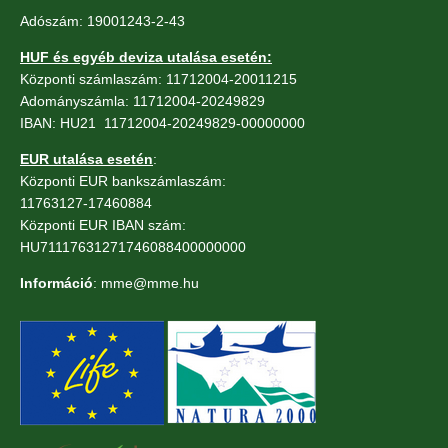
Adószám: 19001243-2-43
HUF és egyéb deviza utalása esetén:
Központi számlaszám: 11712004-20011215
Adományszámla: 11712004-20249829
IBAN: HU21 11712004-20249829-00000000
EUR utalása esetén
:
Központi EUR bankszámlaszám:
11763127-17460884
Központi EUR IBAN szám:
HU71117631271746088400000000
Információ
: mme@mme.hu