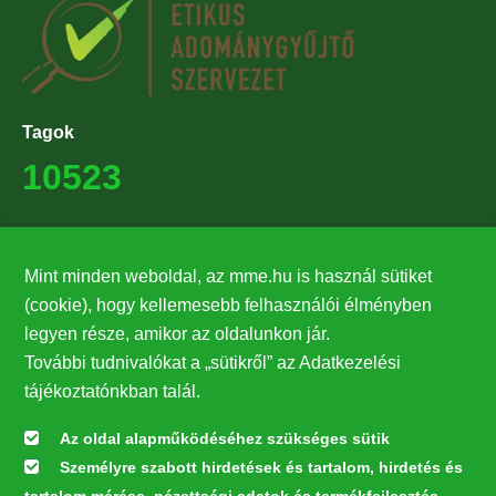
Tagok
10523
Támogatók
Mint minden weboldal, az mme.hu is használ sütiket
27224
(cookie), hogy kellemesebb felhasználói élményben
legyen része, amikor az oldalunkon jár.
Hírlevél feliratkozás
További tudnivalókat a „sütikről” az Adatkezelési
Értesüljön elsőként legfrissebb híreinkről, eseményeinkről!
tájékoztatónkban talál.
Az oldal alapműködéséhez szükséges sütik
Személyre szabott hirdetések és tartalom, hirdetés és
Feliratkozás