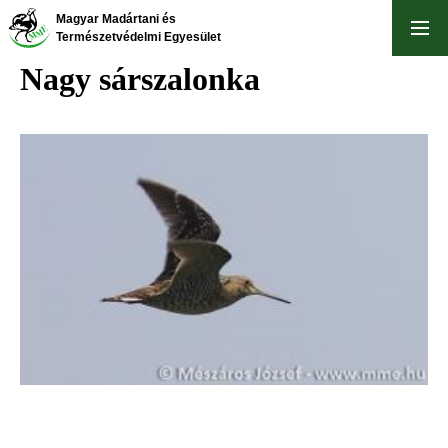
Ugrás
Magyar Madártani és
a
Természetvédelmi Egyesület
tartalomra
Nagy sárszalonka