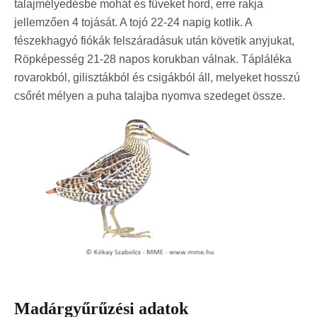
talajmélyedésbe mohát és füveket hord, erre rakja
jellemzően 4 tojását. A tojó 22-24 napig kotlik. A
fészekhagyó fiókák felszáradásuk után követik anyjukat,
Röpképesség 21-28 napos korukban válnak. Tápláléka
rovarokból, gilisztákból és csigákból áll, melyeket hosszú
csőrét mélyen a puha talajba nyomva szedeget össze.
Madárgyűrűzési adatok