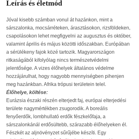
Leírás és életmód
Jóval kisebb számban vonul át hazánkon, mint a
sárszalonka, mocsárréteken, árasztásokon, rizsföldeken,
csapolásokon lehet megfigyelni az augusztus és október,
valamint április és május közötti időszakban. Európában
a sérülékeny fajok közé tartozik. Magyarországon
ritkaságából kifolyólag nincs természetvédelmi
jelentősége. A vizes élőhelyek általános védelme
hozzájárulhat, hogy nagyobb mennyiségben pihenjen
meg hazánkban. Afrika trópusi területein telel.
Élőhelye, költése:
Eurázsia északi részén elterjedt faj, európai elterjedési
területe nagymértékben zsugorodik. A boreális
fenyőerdők, lombhullató erdők fészkelőfaja, a
sárszalonkánál erdősültebb, szárazabb élőhelyeken él.
Fészkét az aljnövényzet sűrűjébe készíti. Egy