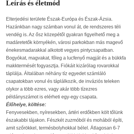
Leírás és életmód
Elterjedési területe Észak-Európa és Észak-Ázsia.
Hazánkban nagy számban vonul át, de rendszeres téli
vendég is. Az ősz közepétől gyakran figyelhető meg a
madáretetők környékén, városi parkokban más magevő
énekesmadarakkal alkotott vegyes pintycsapatban.
Bogyókat, magvakat, főleg a lucfenyő magját és a bükkfa
makktermését fogyasztja. Fiókáit kizárólag rovarokkal
táplálja. Általában néhány tíz egyedet számláló
csapatokban vonul és táplálkozik, de inváziós teleken
olykor a több ezres, vagy akár több tízezres
példányszámot is elérheti egy-egy csapata.
Élőhelye, költése:
Fenyvesekben, nyíresekben, ártéri erdőkben költ tőlünk
északabbi tájakon. Fészkét zuzmóból és mohából építi,
amit szőrökkel, termésbolyhokkal bélel. Átlagosan 6-7