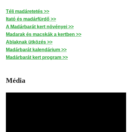
Téli madáretetés >>
Itató és madárfürdő >>
A Madárbarát kert növényei >>
Madarak és macskák a kertben >>
Ablaknak ütközés >>
Madárbarát kalendárium >>
Madárbarát kert program >>
Média