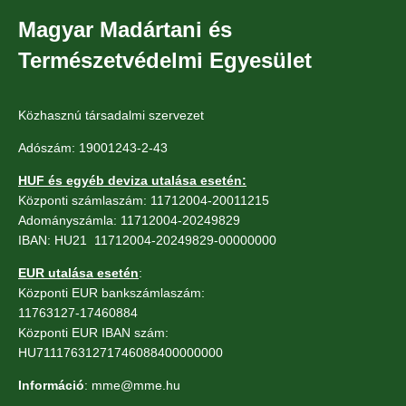
Magyar Madártani és
Természetvédelmi Egyesület
Közhasznú társadalmi szervezet
Adószám: 19001243-2-43
HUF és egyéb deviza utalása esetén:
Központi számlaszám: 11712004-20011215
Adományszámla: 11712004-20249829
IBAN: HU21 11712004-20249829-00000000
EUR utalása esetén
:
Központi EUR bankszámlaszám:
11763127-17460884
Központi EUR IBAN szám:
HU71117631271746088400000000
Információ
: mme@mme.hu