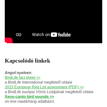
Kapcsolódó linkek
Angol nyelven:
BirdLife fact sheet >>
a BirdLife International megfelelő oldala
2015 European Red List assessment (PDF) >>
a BirdLife európai Vörös Listájának megfelelő oldala
Xeno-canto bird sounds >>
on-line madárhang adatbázis