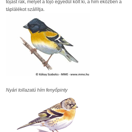
tojást rak, melyet a tojó egyedül költ ki, a hím eközben a
táplálékot szállítja.
Nyári tollazatú hím fenyőpinty