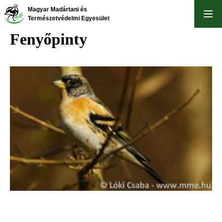
Ugrás
Magyar Madártani és
a
Természetvédelmi Egyesület
tartalomra
Fenyőpinty