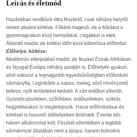
Leírás és életmód
Hazánkban rendkívül ritka fészkelő, csak néhány helyről
ismert alkalmi költése. Főként magevő, de a fiókákat a
gyommagvakon kívül hernyókkal, csigákkal is eteti.
Állandó madár, de költési időn kívül kóborlása előfordul.
Élőhelye, költése:
Mediterrán elterjedésű madár, de fészkel Észak-Afrikában
és Nyugat-Európa néhány pontján is. Élőhelyén gyakori,
ahol sokszor a legnagyobb egyedsűrűségben előforduló
sármányfaj. Leginkább a napos, meleg, sűrű növényzetű
bokros, nyílt területeket kedveli. A zárt erdőket elkerüli.
Gyümölcsösökben, szőlőkben, erdőszéleken, sziklás
hegyoldalakon is megtelepszik. Hazai előfordulásai és
költései is hasonló élőhelyeken történtek. Évente két-
három alkalommal költ. Fészkét ellentétben a legtöbb
sármánnyal általában nem a talajra, hanem bokrokra