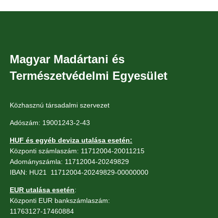
Magyar Madártani és
Természetvédelmi Egyesület
Közhasznú társadalmi szervezet
Adószám: 19001243-2-43
HUF és egyéb deviza utalása esetén:
Központi számlaszám: 11712004-20011215
Adományszámla: 11712004-20249829
IBAN: HU21 11712004-20249829-00000000
EUR utalása esetén
:
Központi EUR bankszámlaszám:
11763127-17460884