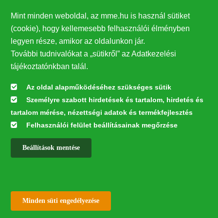
Támogatók
Mint minden weboldal, az mme.hu is használ sütiket
27224
(cookie), hogy kellemesebb felhasználói élményben
legyen része, amikor az oldalunkon jár.
Hírlevél feliratkozás
További tudnivalókat a „sütikről” az Adatkezelési
Értesüljön elsőként legfrissebb híreinkről, eseményeinkről!
tájékoztatónkban talál.
Az oldal alapműködéséhez szükséges sütik
Személyre szabott hirdetések és tartalom, hirdetés és
Feliratkozás
tartalom mérése, nézettségi adatok és termékfejlesztés
Felhasználói felület beállításainak megőrzése
Beállítások mentése
Az oldal kialakítása a LIFE20 NGO4GD/HU/000037 „Közösen a
természetért” elnevezésű program keretében az Európai Bizottság LIFE
alapja támogatásában valósult meg.
✕
Minden jog fenntartva © 2026
Withdraw consent
Minden süti engedélyezése