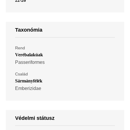
22-26
Taxonómia
Rend
Verébalakúak
Passeriformes
Család
Sármányfélék
Emberizidae
Védelmi státusz