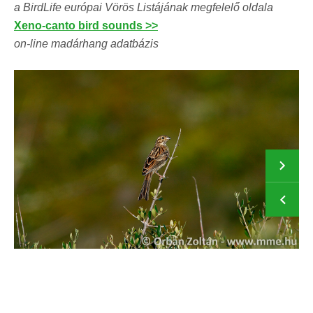
a BirdLife európai Vörös Listájának megfelelő oldala
Xeno-canto bird sounds >>
on-line madárhang adatbázis