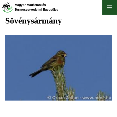
Ugrás
Magyar Madártani és
a
Természetvédelmi Egyesület
tartalomra
Sövénysármány