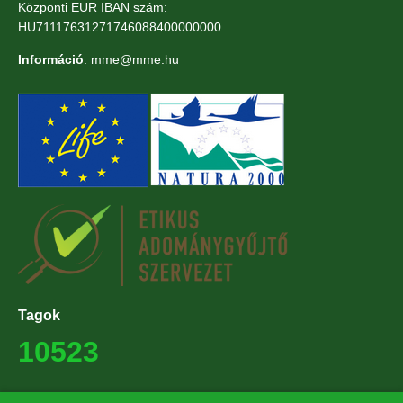
Központi EUR IBAN szám:
HU71117631271746088400000000
Információ
: mme@mme.hu
Tagok
10523