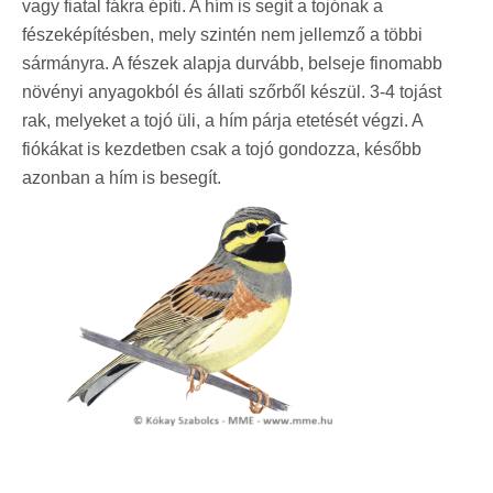
vagy fiatal fákra építi. A hím is segít a tojónak a
fészeképítésben, mely szintén nem jellemző a többi
sármányra. A fészek alapja durvább, belseje finomabb
növényi anyagokból és állati szőrből készül. 3-4 tojást
rak, melyeket a tojó üli, a hím párja etetését végzi. A
fiókákat is kezdetben csak a tojó gondozza, később
azonban a hím is besegít.