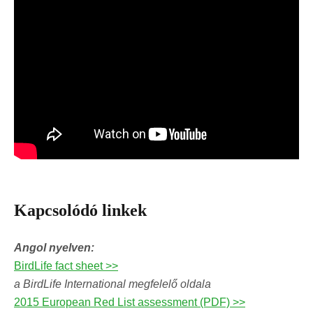
Kapcsolódó linkek
Angol nyelven:
BirdLife fact sheet >>
a BirdLife International megfelelő oldala
2015 European Red List assessment (PDF) >>