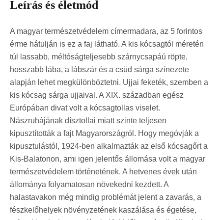
Leírás és életmód
A magyar természetvédelem címermadara, az 5 forintos
érme hátulján is ez a faj látható. A kis kócsagtól méretén
túl lassabb, méltóságteljesebb szárnycsapáú röpte,
hosszabb lába, a lábszár és a csüd sárga színezete
alapján lehet megkülönböztetni. Ujjai feketék, szemben a
kis kócsag sárga ujjaival. A XIX. században egész
Európában divat volt a kócsagtollas viselet.
Nászruhájának dísztollai miatt szinte teljesen
kipusztították a fajt Magyarországról. Hogy megóvják a
kipusztulástól, 1924-ben alkalmazták az első kócsagőrt a
Kis-Balatonon, ami igen jelentős állomása volt a magyar
természetvédelem történetének. A hetvenes évek után
állománya folyamatosan növekedni kezdett. A
halastavakon még mindig problémát jelent a zavarás, a
fészkelőhelyek növényzetének kaszálása és égetése,