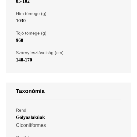
85-102
Hím tömege (g)
1030
Tojó tömege (g)
960
Szárnyfesztávolság (cm)
140-170
Taxonómia
Rend
Gólyaalakúak
Ciconiiformes