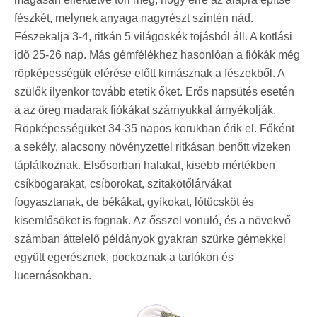
fészkét, melynek anyaga nagyrészt szintén nád.
Fészekalja 3-4, ritkán 5 világoskék tojásból áll. A kotlási
idő 25-26 nap. Más gémfélékhez hasonlóan a fiókák még
röpképességük elérése előtt kimásznak a fészekből. A
szülők ilyenkor tovább etetik őket. Erős napsütés esetén
a az öreg madarak fiókákat szárnyukkal árnyékolják.
Röpképességüket 34-35 napos korukban érik el. Főként
a sekély, alacsony növényzettel ritkásan benőtt vizeken
táplálkoznak. Elsősorban halakat, kisebb mértékben
csíkbogarakat, csíborokat, szitakötőlárvákat
fogyasztanak, de békákat, gyíkokat, lótücsköt és
kisemlősöket is fognak. Az ősszel vonuló, és a növekvő
számban áttelelő példányok gyakran szürke gémekkel
együtt egerésznek, pockoznak a tarlókon és
lucernásokban.