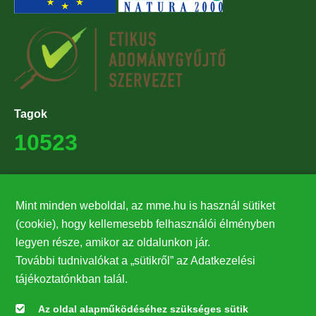
Tagok
10523
Támogatók
Mint minden weboldal, az mme.hu is használ sütiket
27224
(cookie), hogy kellemesebb felhasználói élményben
legyen része, amikor az oldalunkon jár.
Hírlevél feliratkozás
További tudnivalókat a „sütikről” az Adatkezelési
Értesüljön elsőként legfrissebb híreinkről, eseményeinkről!
tájékoztatónkban talál.
Az oldal alapműködéséhez szükséges sütik