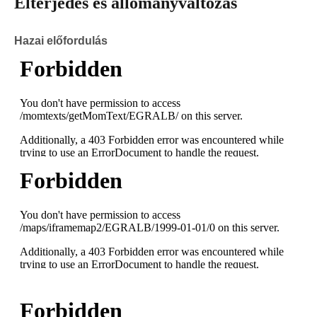
Elterjedés és állományváltozás
Hazai előfordulás