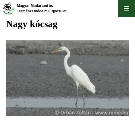
Ugrás
Magyar Madártani és
a
Természetvédelmi Egyesület
tartalomra
Nagy kócsag