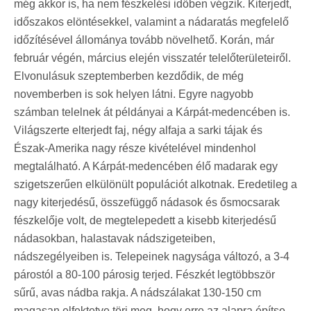
még akkor is, ha nem fészkelési időben végzik. Kiterjedt,
időszakos elöntésekkel, valamint a nádaratás megfelelő
időzítésével állománya tovább növelhető. Korán, már
február végén, március elején visszatér telelőterületeiről.
Elvonulásuk szeptemberben kezdődik, de még
novemberben is sok helyen látni. Egyre nagyobb
számban telelnek át példányai a Kárpát-medencében is.
Világszerte elterjedt faj, négy alfaja a sarki tájak és
Észak-Amerika nagy része kivételével mindenhol
megtalálható. A Kárpát-medencében élő madarak egy
szigetszerűen elkülönült populációt alkotnak. Eredetileg a
nagy kiterjedésű, összefüggő nádasok és ősmocsarak
fészkelője volt, de megtelepedett a kisebb kiterjedésű
nádasokban, halastavak nádszigeteiben,
nádszegélyeiben is. Telepeinek nagysága változó, a 3-4
párostól a 80-100 párosig terjed. Fészkét legtöbbször
sűrű, avas nádba rakja. A nádszálakat 130-150 cm
magasan elfektetve töri meg, hogy erre az alapra építse