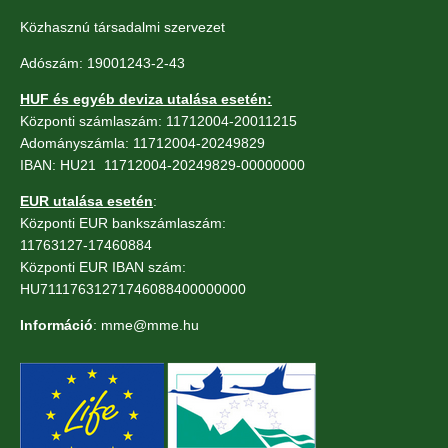
Közhasznú társadalmi szervezet
Adószám: 19001243-2-43
HUF és egyéb deviza utalása esetén:
Központi számlaszám: 11712004-20011215
Adományszámla: 11712004-20249829
IBAN: HU21 11712004-20249829-00000000
EUR utalása esetén
:
Központi EUR bankszámlaszám:
11763127-17460884
Központi EUR IBAN szám:
HU71117631271746088400000000
Információ
: mme@mme.hu