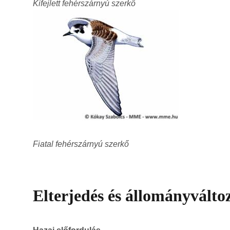
Kifejlett fehérszárnyú szerkő
Fiatal fehérszárnyú szerkő
Elterjedés és állományválto