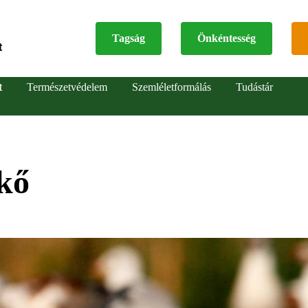
Tagság
Önkéntesség
t
Top
t
Természetvédelem
Szemléletformálás
Tudástár
menu
kő