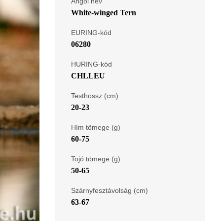
Angol név
White-winged Tern
EURING-kód
06280
HURING-kód
CHLLEU
Testhossz (cm)
20-23
Hím tömege (g)
60-75
Tojó tömege (g)
50-65
Szárnyfesztávolság (cm)
63-67