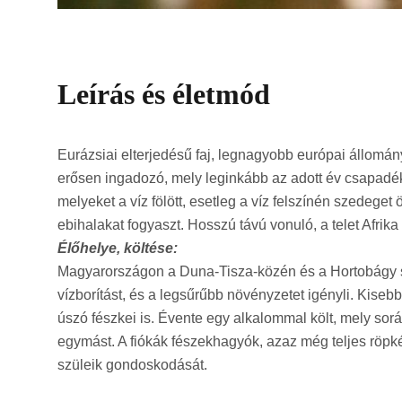
Leírás és életmód
Eurázsiai elterjedésű faj, legnagyobb európai állomá
erősen ingadozó, mely leginkább az adott év csapadékv
melyeket a víz fölött, esetleg a víz felszínén szedeget 
ebihalakat fogyaszt. Hosszú távú vonuló, a telet Afrika t
Élőhelye, költése:
Magyarországon a Duna-Tisza-közén és a Hortobágy szi
vízborítást, és a legsűrűbb növényzetet igényli. Kiseb
úszó fészkei is. Évente egy alkalommal költ, mely során
egymást. A fiókák fészekhagyók, azaz még teljes röpké
szüleik gondoskodását.