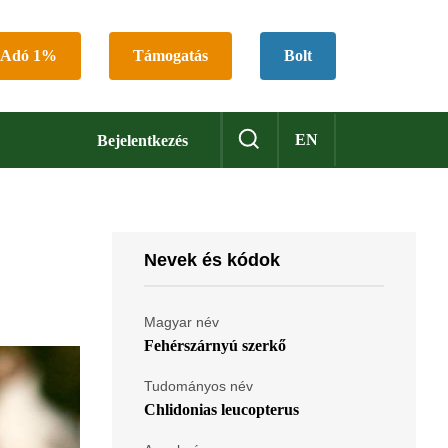
Adó 1%
Támogatás
Bolt
EN
Bejelentkezés
Nevek és kódok
Magyar név
Fehérszárnyú szerkő
Tudományos név
Chlidonias leucopterus