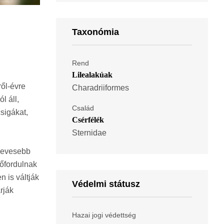
Taxonómia
Rend
Lilealakúak
ől-évre
Charadriiformes
l áll,
Család
csigákat,
Csérfélék
Sternidae
gkevesebb
lőfordulnak
n is váltják
Védelmi státusz
rják
Hazai jogi védettség