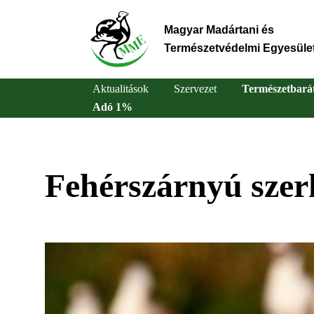
Ugrás
a
Magyar Madártani és
tartalomra
Természetvédelmi Egyesüle
Aktualitások
Szervezet
Természetbará
Adó 1%
Main
navigation
Fehérszárnyú szer