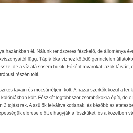
nya hazánkban él. Nálunk rendszeres fészkelő, de állománya évr
iszonyaitól függ. Tápláléka vízhez kötődő gerinctelen állatokbó
össze, de a víz alá sosem bukik. Főként rovarokat, azok lárváit, 
rópusi részén tölti.
kes tavain és mocsárrétjein költ. A hazai szerkők közül a le
b kolóniákban költ. Fészkét legtöbbször zsombékokra építi, de e
 3 tojást rak. A szülők felváltva kotlanak, és később az etetésbe
pességük elérése előtt elhagyják a fészküket, és a közelben vá