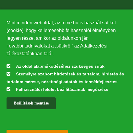
Támogatók
Mint minden weboldal, az mme.hu is használ sütiket
27224
(cookie), hogy kellemesebb felhasználói élményben
legyen része, amikor az oldalunkon jár.
Hírlevél feliratkozás
További tudnivalókat a „sütikről” az Adatkezelési
Értesüljön elsőként legfrissebb híreinkről, eseményeinkről!
tájékoztatónkban talál.
Az oldal alapműködéséhez szükséges sütik
Személyre szabott hirdetések és tartalom, hirdetés és
Feliratkozás
tartalom mérése, nézettségi adatok és termékfejlesztés
Felhasználói felület beállításainak megőrzése
Beállítások mentése
Az oldal kialakítása a LIFE20 NGO4GD/HU/000037 „Közösen a
természetért” elnevezésű program keretében az Európai Bizottság LIFE
alapja támogatásában valósult meg.
✕
Minden jog fenntartva © 2026