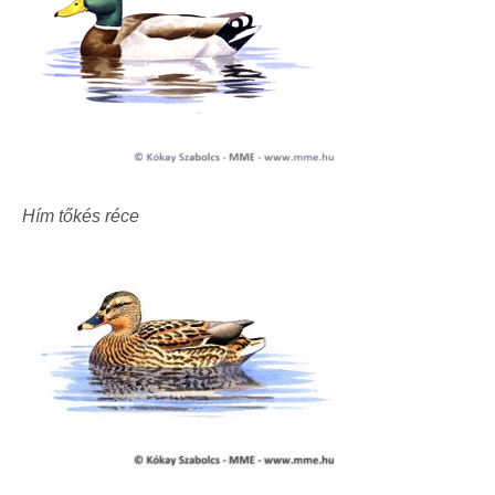
Hím ​tőkés réce