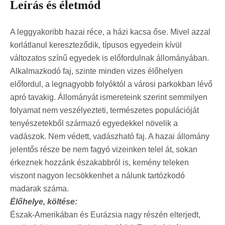
Leírás és életmód
A leggyakoribb hazai réce, a házi kacsa őse. Mivel azzal
korlátlanul kereszteződik, típusos egyedein kívül
változatos színű egyedek is előfordulnak állományában.
Alkalmazkodó faj, szinte minden vizes élőhelyen
előfordul, a legnagyobb folyóktól a városi parkokban lévő
apró tavakig. Állományát ismereteink szerint semmilyen
folyamat nem veszélyezteti, természetes populációját
tenyészetekből származó egyedekkel növelik a
vadászok. Nem védett, vadászható faj. A hazai állomány
jelentős része be nem fagyó vizeinken telel át, sokan
érkeznek hozzánk északabbról is, kemény teleken
viszont nagyon lecsökkenhet a nálunk tartózkodó
madarak száma.
Élőhelye, költése:
Észak-Amerikában és Eurázsia nagy részén elterjedt,