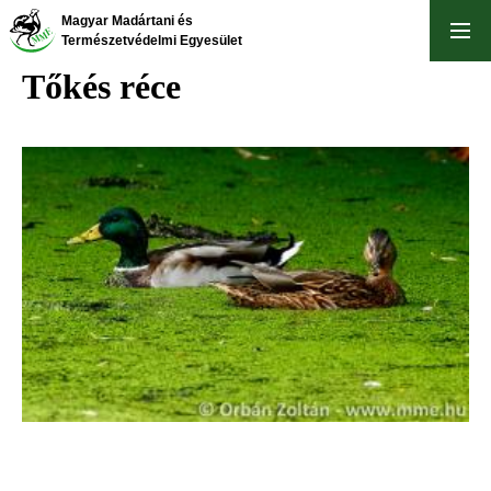
Ugrás
Magyar Madártani és
a
Természetvédelmi Egyesület
tartalomra
Tőkés réce