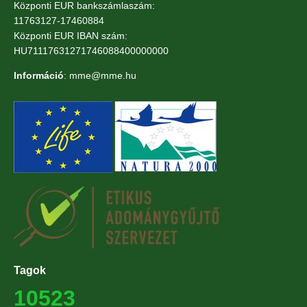
Központi EUR bankszámlaszám:
11763127-17460884
Központi EUR IBAN szám:
HU71117631271746088400000000
Információ
: mme@mme.hu
Tagok
10523