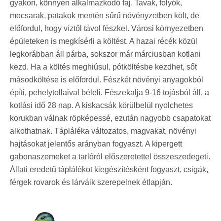
gyakori, könnyen alkalmazkodó faj. Tavak, folyók,
mocsarak, patakok mentén sűrű növényzetben költ, de
előfordul, hogy víztől távol fészkel. Városi környezetben
épületeken is megkísérli a költést. A hazai récék közül
legkorábban áll párba, sokszor már márciusban kotlani
kezd. Ha a költés meghiúsul, pótköltésbe kezdhet, sőt
másodköltése is előfordul. Fészkét növényi anyagokból
építi, pehelytollaival béleli. Fészekalja 9-16 tojásból áll, a
kotlási idő 28 nap. A kiskacsák körülbelül nyolchetes
korukban válnak röpképessé, ezután nagyobb csapatokat
alkothatnak. Tápláléka változatos, magvakat, növényi
hajtásokat jelentős arányban fogyaszt. A kipergett
gabonaszemeket a tarlóról előszeretettel összeszedegeti.
Állati eredetű táplálékot kiegészítésként fogyaszt, csigák,
férgek rovarok és lárváik szerepelnek étlapján.