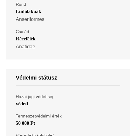
Rend
Lúdalakúak
Anseriformes
Család
Récefélék
Anatidae
Védelmi státusz
Hazai jogi védettség
védett
Természetvédelmi érték
50 000 Ft
Vörös lista (globális)