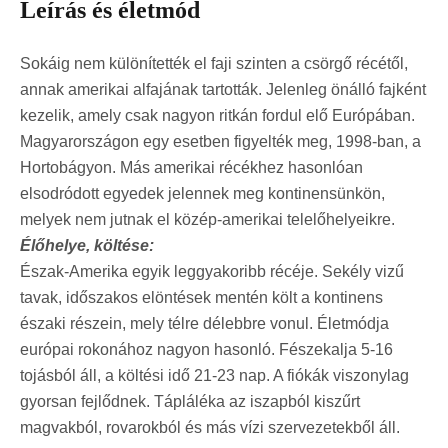
Leírás és életmód
Sokáig nem különítették el faji szinten a csörgő récétől,
annak amerikai alfajának tartották. Jelenleg önálló fajként
kezelik, amely csak nagyon ritkán fordul elő Európában.
Magyarországon egy esetben figyelték meg, 1998-ban, a
Hortobágyon. Más amerikai récékhez hasonlóan
elsodródott egyedek jelennek meg kontinensünkön,
melyek nem jutnak el közép-amerikai telelőhelyeikre.
Élőhelye, költése:
Észak-Amerika egyik leggyakoribb récéje. Sekély vizű
tavak, időszakos elöntések mentén költ a kontinens
északi részein, mely télre délebbre vonul. Életmódja
európai rokonához nagyon hasonló. Fészekalja 5-16
tojásból áll, a költési idő 21-23 nap. A fiókák viszonylag
gyorsan fejlődnek. Tápláléka az iszapból kiszűrt
magvakból, rovarokból és más vízi szervezetekből áll.