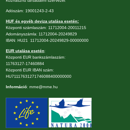
Közhasznú társadalmi szervezet
Adószám: 19001243-2-43
HUF és egyéb deviza utalása esetén:
Központi számlaszám: 11712004-20011215
Adományszámla: 11712004-20249829
IBAN: HU21 11712004-20249829-00000000
EUR utalása esetén
:
Központi EUR bankszámlaszám:
11763127-17460884
Központi EUR IBAN szám:
HU71117631271746088400000000
Információ
: mme@mme.hu