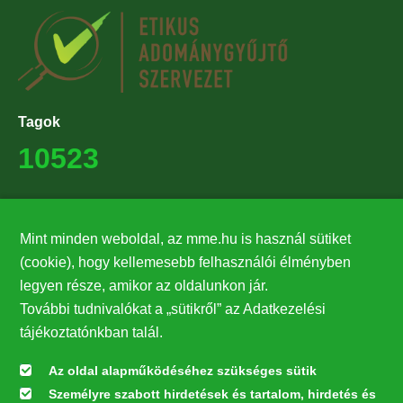
Tagok
10523
Támogatók
Mint minden weboldal, az mme.hu is használ sütiket
27224
(cookie), hogy kellemesebb felhasználói élményben
legyen része, amikor az oldalunkon jár.
Hírlevél feliratkozás
További tudnivalókat a „sütikről” az Adatkezelési
Értesüljön elsőként legfrissebb híreinkről, eseményeinkről!
tájékoztatónkban talál.
Az oldal alapműködéséhez szükséges sütik
Személyre szabott hirdetések és tartalom, hirdetés és
Feliratkozás