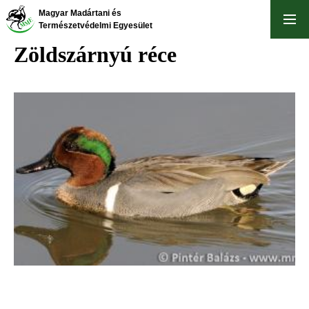
Ugrás
Magyar Madártani és
a
Természetvédelmi Egyesület
tartalomra
Zöldszárnyú réce