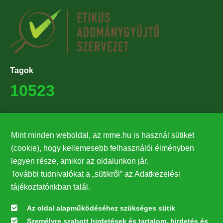
Tagok
10523
Támogatók
Mint minden weboldal, az mme.hu is használ sütiket
27224
(cookie), hogy kellemesebb felhasználói élményben
legyen része, amikor az oldalunkon jár.
Hírlevél feliratkozás
További tudnivalókat a „sütikről” az Adatkezelési
Értesüljön elsőként legfrissebb híreinkről, eseményeinkről!
tájékoztatónkban talál.
Az oldal alapműködéséhez szükséges sütik
Személyre szabott hirdetések és tartalom, hirdetés és
Feliratkozás