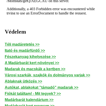
Védelem
Téli madáretetés >>
Itató és madárfürdő >>
Fészekanyag kihelyezése >>
A Madárbarát kert növényei >>
Madarak és macskák a kertben >>
Városi szarkák, szajkók és dolmányos varjak >>
Ablaknak ütközés >>
Autókat, ablakokat "támadó" madarak >>
Fiókát találtam! - Mit tegyek? >>
Madárbarát kalendárium >>
Madárbarát kert program >>