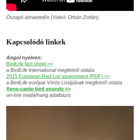
Őszapó almaetetőn (Videó: Orbán Zoltán).
Kapcsolódó linkek
Angol nyelven:
BirdLife fact sheet >>
a BirdLife International megfelelő oldala
2015 European Red List assessment (PDF) >>
a BirdLife európai Vörös Listájának megfelelő oldala
Xeno-canto bird sounds >>
on-line madárhang adatbázis