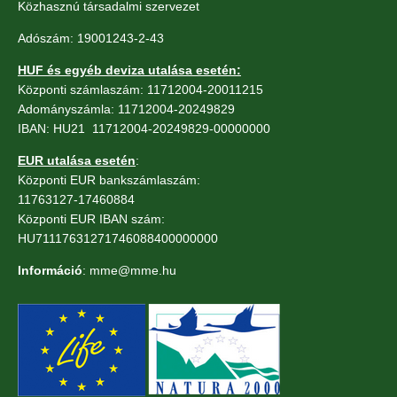
Közhasznú társadalmi szervezet
Adószám: 19001243-2-43
HUF és egyéb deviza utalása esetén:
Központi számlaszám: 11712004-20011215
Adományszámla: 11712004-20249829
IBAN: HU21 11712004-20249829-00000000
EUR utalása esetén
:
Központi EUR bankszámlaszám:
11763127-17460884
Központi EUR IBAN szám:
HU71117631271746088400000000
Információ
: mme@mme.hu