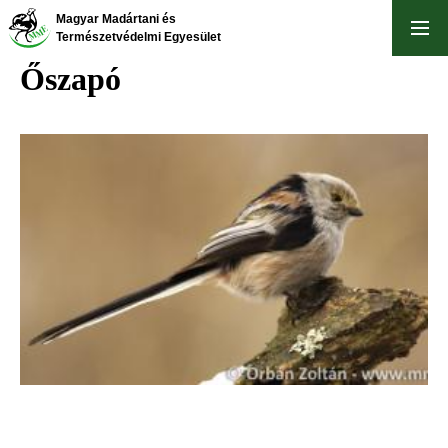
Ugrás
Magyar Madártani és
a
Természetvédelmi Egyesület
tartalomra
Őszapó