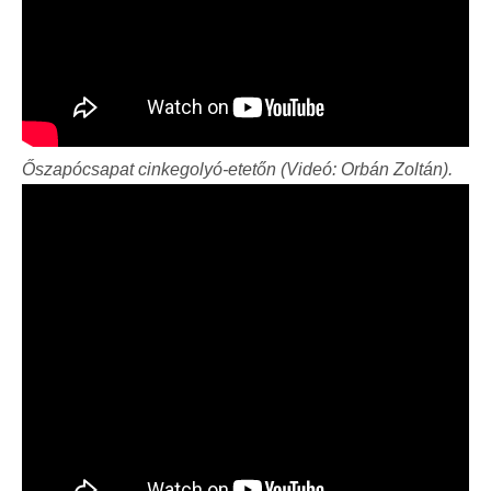
Őszapócsapat cinkegolyó-etetőn (Videó: Orbán Zoltán).