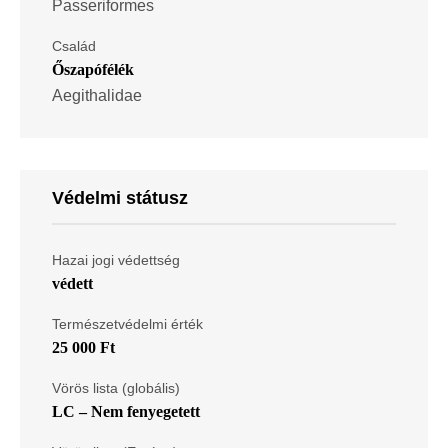
Passeriformes
Család
Őszapófélék
Aegithalidae
Védelmi státusz
Hazai jogi védettség
védett
Természetvédelmi érték
25 000 Ft
Vörös lista (globális)
LC – Nem fenyegetett