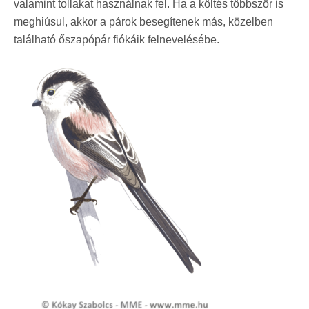
valamint tollakat használnak fel. Ha a költés többször is
meghiúsul, akkor a párok besegítenek más, közelben
található őszapópár fiókáik felnevelésébe.