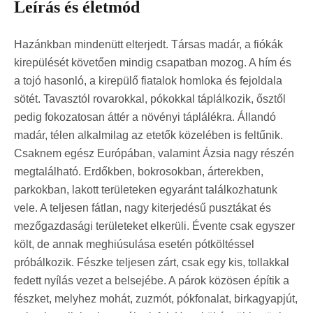
Leírás és életmód
Hazánkban mindenütt elterjedt. Társas madár, a fiókák
kirepülését követően mindig csapatban mozog. A hím és
a tojó hasonló, a kirepülő fiatalok homloka és fejoldala
sötét. Tavasztól rovarokkal, pókokkal táplálkozik, ősztől
pedig fokozatosan áttér a növényi táplálékra. Állandó
madár, télen alkalmilag az etetők közelében is feltűnik.
Csaknem egész Európában, valamint Ázsia nagy részén
megtalálható. Erdőkben, bokrosokban, árterekben,
parkokban, lakott területeken egyaránt találkozhatunk
vele. A teljesen fátlan, nagy kiterjedésű pusztákat és
mezőgazdasági területeket elkerüli. Évente csak egyszer
költ, de annak meghiúsulása esetén pótköltéssel
próbálkozik. Fészke teljesen zárt, csak egy kis, tollakkal
fedett nyílás vezet a belsejébe. A párok közösen építik a
fészket, melyhez mohát, zuzmót, pókfonalat, birkagyapjút,