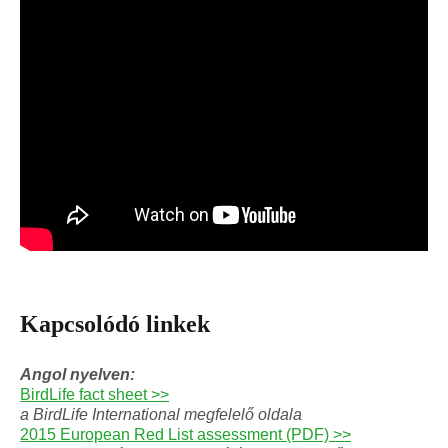
Kapcsolódó linkek
Angol nyelven:
BirdLife fact sheet >>
a BirdLife International megfelelő oldala
2015 European Red List assessment (PDF) >>