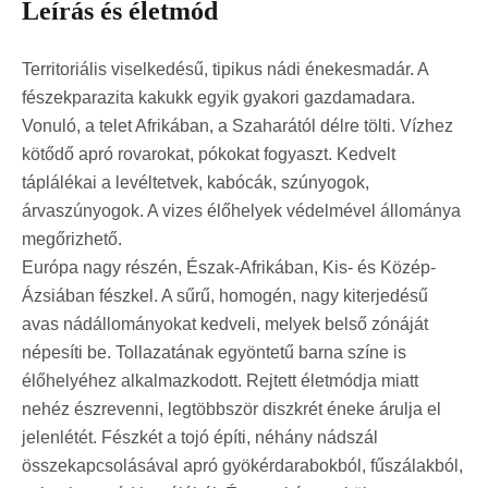
Leírás és életmód
Territoriális viselkedésű, tipikus nádi énekesmadár. A
fészekparazita kakukk egyik gyakori gazdamadara.
Vonuló, a telet Afrikában, a Szaharától délre tölti. Vízhez
kötődő apró rovarokat, pókokat fogyaszt. Kedvelt
táplálékai a levéltetvek, kabócák, szúnyogok,
árvaszúnyogok. A vizes élőhelyek védelmével állománya
megőrizhető.
Európa nagy részén, Észak-Afrikában, Kis- és Közép-
Ázsiában fészkel. A sűrű, homogén, nagy kiterjedésű
avas nádállományokat kedveli, melyek belső zónáját
népesíti be. Tollazatának egyöntetű barna színe is
élőhelyéhez alkalmazkodott. Rejtett életmódja miatt
nehéz észrevenni, legtöbbször diszkrét éneke árulja el
jelenlétét. Fészkét a tojó építi, néhány nádszál
összekapcsolásával apró gyökérdarabokból, fűszálakból,