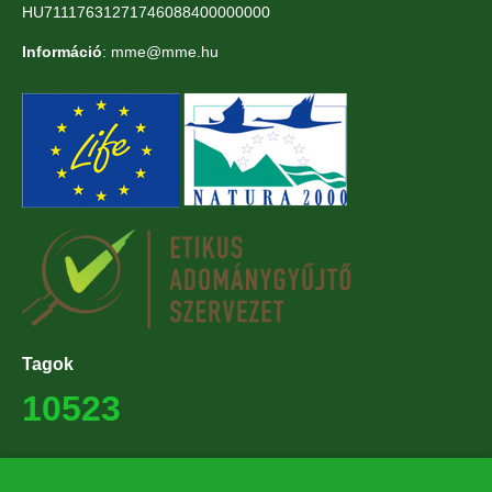
HU71117631271746088400000000
Információ
: mme@mme.hu
Tagok
10523
Támogatók