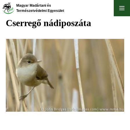
Ugrás
Magyar Madártani és
a
Természetvédelmi Egyesület
tartalomra
Cserregő nádiposzáta