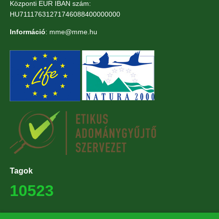
Központi EUR IBAN szám:
HU71117631271746088400000000
Információ
: mme@mme.hu
Tagok
10523