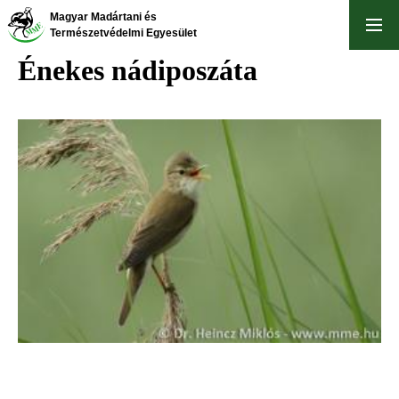
Ugrás
Magyar Madártani és
a
Természetvédelmi Egyesület
tartalomra
Énekes nádiposzáta