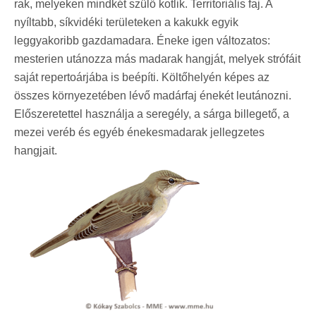
rak, melyeken mindkét szülő kotlik. Territoriális faj. A
nyíltabb, síkvidéki területeken a kakukk egyik
leggyakoribb gazdamadara. Éneke igen változatos:
mesterien utánozza más madarak hangját, melyek strófáit
saját repertoárjába is beépíti. Költőhelyén képes az
összes környezetében lévő madárfaj énekét leutánozni.
Előszeretettel használja a seregély, a sárga billegető, a
mezei veréb és egyéb énekesmadarak jellegzetes
hangjait.