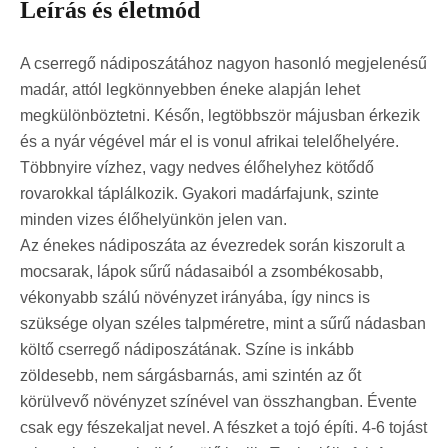
Leírás és életmód
A cserregő nádiposzátához nagyon hasonló megjelenésű
madár, attól legkönnyebben éneke alapján lehet
megkülönböztetni. Későn, legtöbbször májusban érkezik
és a nyár végével már el is vonul afrikai telelőhelyére.
Többnyire vízhez, vagy nedves élőhelyhez kötődő
rovarokkal táplálkozik. Gyakori madárfajunk, szinte
minden vizes élőhelyünkön jelen van.
Az énekes nádiposzáta az évezredek során kiszorult a
mocsarak, lápok sűrű nádasaiból a zsombékosabb,
vékonyabb szálú növényzet irányába, így nincs is
szüksége olyan széles talpméretre, mint a sűrű nádasban
költő cserregő nádiposzátának. Színe is inkább
zöldesebb, nem sárgásbarnás, ami szintén az őt
körülvevő növényzet színével van összhangban. Évente
csak egy fészekaljat nevel. A fészket a tojó építi. 4-6 tojást