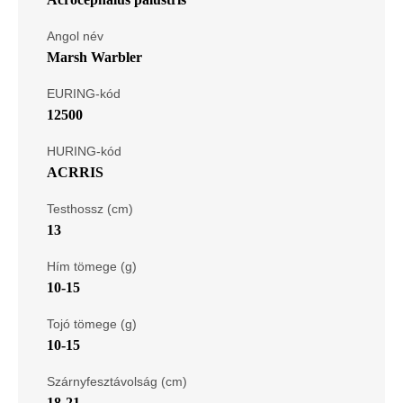
Angol név
Marsh Warbler
EURING-kód
12500
HURING-kód
ACRRIS
Testhossz (cm)
13
Hím tömege (g)
10-15
Tojó tömege (g)
10-15
Szárnyfesztávolság (cm)
18-21