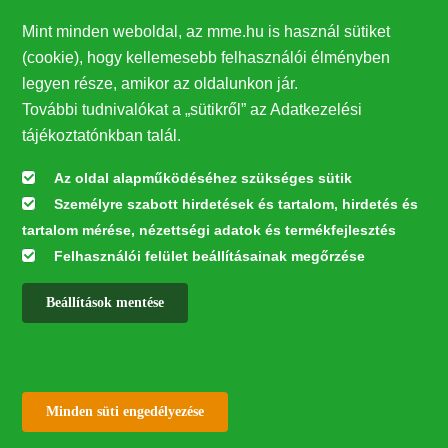
Támogatók
Mint minden weboldal, az mme.hu is használ sütiket
27224
(cookie), hogy kellemesebb felhasználói élményben
legyen része, amikor az oldalunkon jár.
Hírlevél feliratkozás
További tudnivalókat a „sütikről” az Adatkezelési
Értesüljön elsőként legfrissebb híreinkről, eseményeinkről!
tájékoztatónkban talál.
Az oldal alapműködéséhez szükséges sütik
Személyre szabott hirdetések és tartalom, hirdetés és
Feliratkozás
tartalom mérése, nézettségi adatok és termékfejlesztés
Felhasználói felület beállításainak megőrzése
Beállítások mentése
Az oldal kialakítása a LIFE20 NGO4GD/HU/000037 „Közösen a
természetért” elnevezésű program keretében az Európai Bizottság LIFE
alapja támogatásában valósult meg.
✕
Minden jog fenntartva © 2026
Withdraw consent
Minden süti engedélyezése