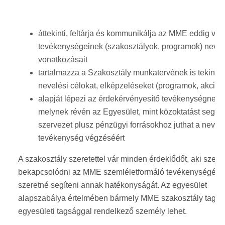
áttekinti, feltárja és kommunikálja az MME eddig vég
tevékenységeinek (szakosztályok, programok) nevel
vonatkozásait
tartalmazza a Szakosztály munkatervének is tekinth
nevelési célokat, elképzeléseket (programok, akciók
alapját lépezi az érdekérvényesítő tevékenységnek,
melynek révén az Egyesület, mint közoktatást segítő
szervezet plusz pénzügyi forrásokhoz juthat a nevelé
tevékenység végzéséért
A szakosztály szeretettel vár minden érdeklődőt, aki szere
bekapcsolódni az MME szemléletformáló tevékenységébe
szeretné segíteni annak hatékonyságát. Az egyesület
alapszabálya értelmében bármely MME szakosztály tagja
egyesületi tagsággal rendelkező személy lehet.