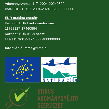
Adományszámla: 11712004-20249829
IBAN: HU21 11712004-20249829-00000000
EUR utalása esetén
:
Központi EUR bankszámlaszám:
11763127-17460884
Központi EUR IBAN szám:
HU71117631271746088400000000
Információ
: mme@mme.hu