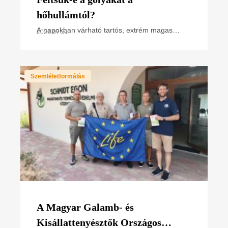
hőhullámtól?
A napokban várható tartós, extrém magas
2026.07.31
hőmérséklet miatt hőségriasztás van
érvényben. Hogyan hat ez a madarakra,
különösen a napsütötte fészken
Szemléletformálás
A Magyar Galamb- és
Kisállattenyésztők Országos