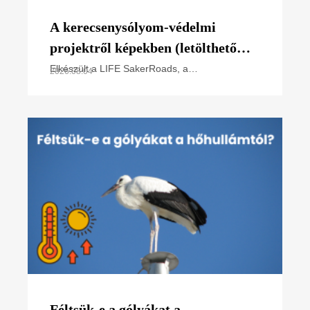
A kerecsenysólyom-védelmi
projektről képekben (letölthető
poszter)
Elkészült a LIFE SakerRoads, a
2026.08.04
kerecsensólyom-védelme az Észak-alföldi
régióban projektünk főbb tevékenységeit
összefoglaló poszterünk, melyet
Féltsük-e a gólyákat a