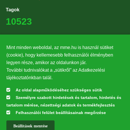
Tagok
10523
Támogatók
Mint minden weboldal, az mme.hu is használ sütiket
27224
(cookie), hogy kellemesebb felhasználói élményben
legyen része, amikor az oldalunkon jár.
Hírlevél feliratkozás
További tudnivalókat a „sütikről” az Adatkezelési
Értesüljön elsőként legfrissebb híreinkről, eseményeinkről!
tájékoztatónkban talál.
Az oldal alapműködéséhez szükséges sütik
Személyre szabott hirdetések és tartalom, hirdetés és
Feliratkozás
tartalom mérése, nézettségi adatok és termékfejlesztés
Felhasználói felület beállításainak megőrzése
Beállítások mentése