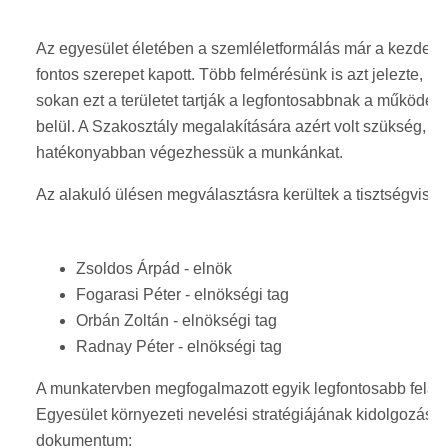
Az egyesület életében a szemléletformálás már a kezdetek
fontos szerepet kapott. Több felmérésünk is azt jelezte, h
sokan ezt a területet tartják a legfontosabbnak a működé
belül. A Szakosztály megalakítására azért volt szükség, h
hatékonyabban végezhessük a munkánkat.
Az alakuló ülésen megválasztásra kerültek a tisztségviselő
Zsoldos Árpád - elnök
Fogarasi Péter - elnökségi tag
Orbán Zoltán - elnökségi tag
Radnay Péter - elnökségi tag
A munkatervben megfogalmazott egyik legfontosabb felad
Egyesület környezeti nevelési stratégiájának kidolgozása.
dokumentum: