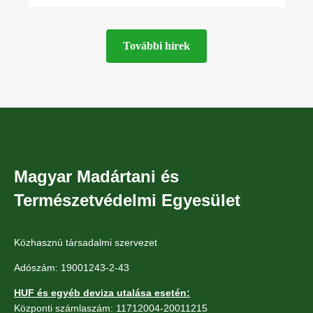
minden kétéltű- és
További hírek
Magyar Madártani és
Természetvédelmi Egyesület
Közhasznú társadalmi szervezet
Adószám: 19001243-2-43
HUF és egyéb deviza utalása esetén:
Központi számlaszám: 11712004-20011215