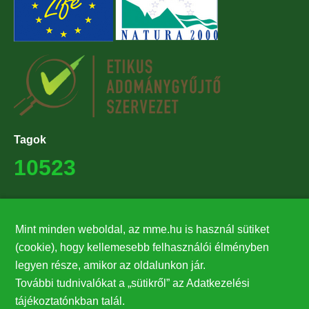
Tagok
10523
Támogatók
Mint minden weboldal, az mme.hu is használ sütiket
27224
(cookie), hogy kellemesebb felhasználói élményben
legyen része, amikor az oldalunkon jár.
Hírlevél feliratkozás
További tudnivalókat a „sütikről” az Adatkezelési
Értesüljön elsőként legfrissebb híreinkről, eseményeinkről!
tájékoztatónkban talál.