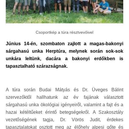
Csoportkép a túra résztvevőivel
Június 14-én, szombaton zajlott a magas-bakonyi
sárgahasú unka Herptúra, melynek során sok-sok
unkára leltünk, dacára a bakonyi erdőkben is
tapasztalható szárazságnak.
A túra során Budai Mátyás és Dr. Üveges Bálint
szervezőktől hallhatunk az év fajának választott
sárgahasú unka ökológiai igényeiről, valamint a fajt és a
hazai kétéltűeket érintő betegségekről. A Szakosztály
vezetőségének tagja, Dr. Vörös Judit, érdekes
tapasztalatokat osztott meg az élőhely alpesi gőte és