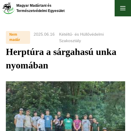
Ugrás
Magyar Madártani és
a
Természetvédelmi Egyesület
tartalomra
2025.06.16
Kétéltű- és Hüllővédelmi
Nem
madár
Szakosztály
Herptúra a sárgahasú unka
nyomában