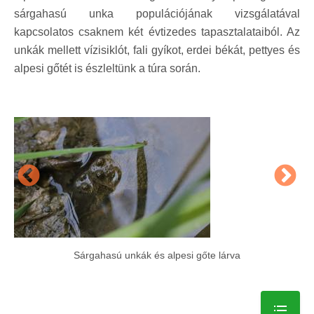
sárgahasú unka populációjának vizsgálatával
kapcsolatos csaknem két évtizedes tapasztalataiból. Az
unkák mellett vízisiklót, fali gyíkot, erdei békát, pettyes és
alpesi gőtét is észleltünk a túra során.
Sárgahasú unkák és alpesi gőte lárva