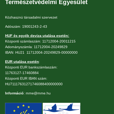
Természetvédelmi Egyesület
Közhasznú társadalmi szervezet
Adószám: 19001243-2-43
HUF és egyéb deviza utalása esetén:
Központi számlaszám: 11712004-20011215
Adományszámla: 11712004-20249829
IBAN: HU21 11712004-20249829-00000000
EUR utalása esetén
:
Központi EUR bankszámlaszám:
11763127-17460884
Központi EUR IBAN szám:
HU71117631271746088400000000
Információ
: mme@mme.hu