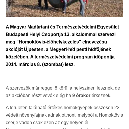
A Magyar Madártani és Természetvédelmi Egyesület
Budapesti Helyi Csoportja 13. alkalommal szervezi
meg "Homoktövis-élőhelykezelés" elnevezésű
akcióját Újpesten, a Megyeri-híd pesti hídfőjének
közelében. A természetvédelmi program időpontja
2014. március 8. (szombat) lesz.
A szervezők már reggel 8 körül a helyszínen lesznek, de
az akcióban részt vevők elég ha
9 órakor
érkeznek.
A területen található értékes homokgyepek összesen 22
védett növényfajnak adnak otthont, melyből a Homoktövis
cserje vadon csak ezen az egy helyen él