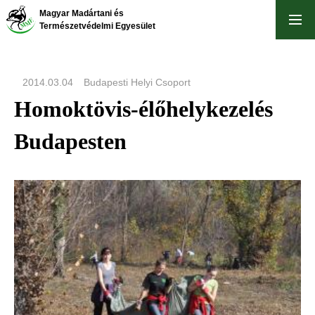
Ugrás
Magyar Madártani és
a
Természetvédelmi Egyesület
tartalomra
2014.03.04
Budapesti Helyi Csoport
Homoktövis-élőhelykezelés
Budapesten