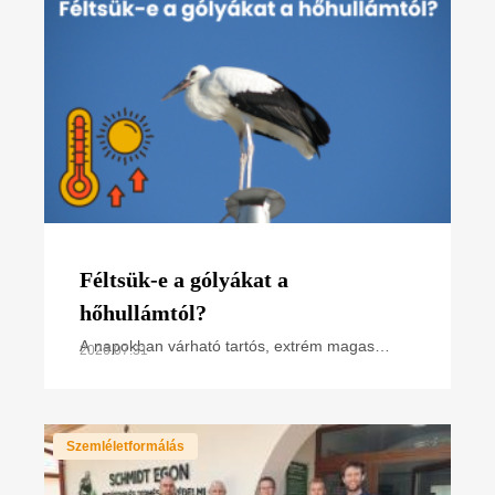
Féltsük-e a gólyákat a
hőhullámtól?
A napokban várható tartós, extrém magas
2026.07.31
hőmérséklet miatt hőségriasztás van
érvényben. Hogyan hat ez a madarakra,
különösen a napsütötte fészken
Szemléletformálás