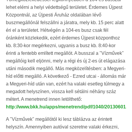
lehet elérni a helyi védettségű területet. Érdemes Újpest
Központnál, az Újpesti Áruház oldalában lévő
buszmegállónál felszállni a járatra, mely kb. 15 perc alatt
éri el a területet. Hétvégén a 104-es busz csak fél
óránként közlekedik, ezért érdemes Újpest központhoz
kb. 8:30-kor megérkezni, ugyanis a busz kb. 8:40-kor
érinti a fentebb említett megállót. A busszal a "Vízművek"
megállóig kell eljönni, mely a régi és új 2-es út elágazása
utáni második megálló. Más megközelítésben: a Megyeri-
híd előtti megálló. A következő - Ezred utcai - állomás már
a Megyeri-híd után van, ezért ha valaki esetleg túlmegy a
megadott helyszínen, vissza kell sétálni néhány száz
métert. A menetrend innen letölthető:
http://www.bkk.hu/apps/menetrend/pdf/1040/20130601/1.
A "Vízművek" megállótól ki lesz táblázva az érintett
helyszín. Amennyiben autóval szeretne valaki érkezni,