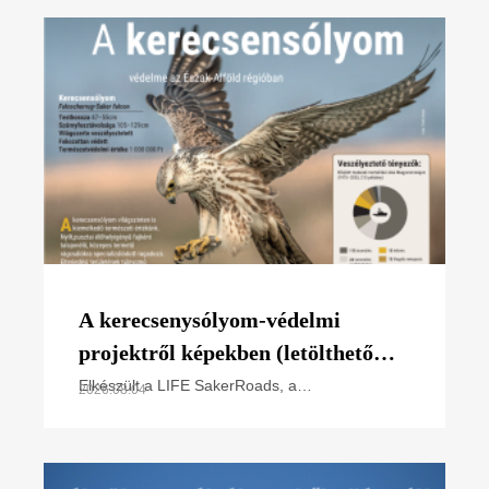
A kerecsenysólyom-védelmi
projektről képekben (letölthető
poszter)
Elkészült a LIFE SakerRoads, a
2026.08.04
kerecsensólyom-védelme az Észak-alföldi
régióban projektünk főbb tevékenységeit
összefoglaló poszterünk, melyet