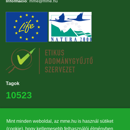
Információ
: mme@mme.hu
Tagok
10523
Támogatók
Mint minden weboldal, az mme.hu is használ sütiket
27224
(cookie), hogy kellemesebb felhasználói élményben