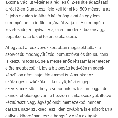
akkor a Váci út végénél a régi és új 2-es út elágazásától,
a régi 2-en Dunakeszi felé kell jönni kb. 500 métert. Itt az
út jobb oldalán található két óriásplakát és egy fém
sorompó, ami a terület bejáratát zárja le. A sorompó a
kezelés idején nyitva lesz, ezért mindenki biztonsággal
beparkolhat a földút lezárt szakaszára.
Ahogy azt a résztvevők korábban megszokhatták, a
szervezők madárgyűrűzési bemutatóval és étellel, itallal
is készülni fognak, de a megjelenők létszámát lehetetlen
előre megbecsülni, így a biztonság kedvéért mindenki
készüljön némi saját élelemmel is. A munkához
szükséges eszközöket – kesztyű, kézi és gépi
szerszámok stb. – helyi csoportunk biztosítani fogja, de
akinek lehetősége van rá hozzon munkáskesztyűt, illetve
kézifűrészt, vagy ágvágó ollót, mert ezekből minden
darabra nagy szükség lesz. Idén továbbra is elsősorban a
gallyak kihordásán lesz a hangsúly ezért az ágak