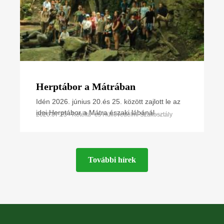
Herptábor a Mátrában
Idén 2026. június 20.és 25. között zajlott le az
idei Herptábor a Mátra északi lábánál
2026.07.23 • Kétéltű- és Hüllővédelmi Szakosztály
Parádfürdőn és környékén. A környék szinte
minden kétéltű- és
További hírek