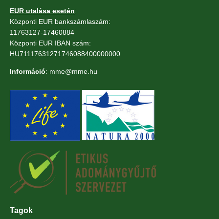
EUR utalása esetén
:
Központi EUR bankszámlaszám:
11763127-17460884
Központi EUR IBAN szám:
HU71117631271746088400000000
Információ
: mme@mme.hu
Tagok