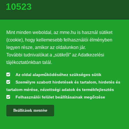
10523
Támogatók
Mint minden weboldal, az mme.hu is használ sütiket
27224
(cookie), hogy kellemesebb felhasználói élményben
legyen része, amikor az oldalunkon jár.
Hírlevél feliratkozás
További tudnivalókat a „sütikről” az Adatkezelési
Értesüljön elsőként legfrissebb híreinkről, eseményeinkről!
tájékoztatónkban talál.
Az oldal alapműködéséhez szükséges sütik
Személyre szabott hirdetések és tartalom, hirdetés és
Feliratkozás
tartalom mérése, nézettségi adatok és termékfejlesztés
Felhasználói felület beállításainak megőrzése
Beállítások mentése
Az oldal kialakítása a LIFE20 NGO4GD/HU/000037 „Közösen a
természetért” elnevezésű program keretében az Európai Bizottság LIFE
alapja támogatásában valósult meg.
✕