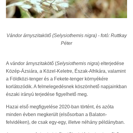
Vándor árnyszitakötő (Selysiothemis nigra) - fotó: Ruttkay
Péter
A vándor árnyszitakötő (
Selysiothemis nigra
) elterjedése
Közép-Ázsiára, a Közel-Keletre, Észak-Afrikára, valamint
a Földközi-tenger és a Fekete-tenger környékére
korlátozódik. A felmelegedésnek köszönhető napjainkban
északi irányú terjedése figyelhető meg.
Hazai első megfigyelése 2020-ban történt, és azóta
minden évben megkerült (elsősorban a Balaton-
felvidéken), de csak egy-egy, illetve néhány példányban.