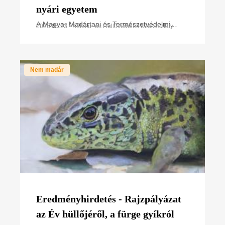
nyári egyetem
A Magyar Madártani és Természetvédelmi
2026.05.23 • Kétéltű- és Hüllővédelmi Szakosztály
Egyesület Kétéltű- és Hüllővédelmi
Szakosztálya (MME–KHVSz) első alkalommal
megszervezi herpetológiai
Nem madár
Eredményhirdetés - Rajzpályázat
az Év hüllőjéről, a fürge gyíkról