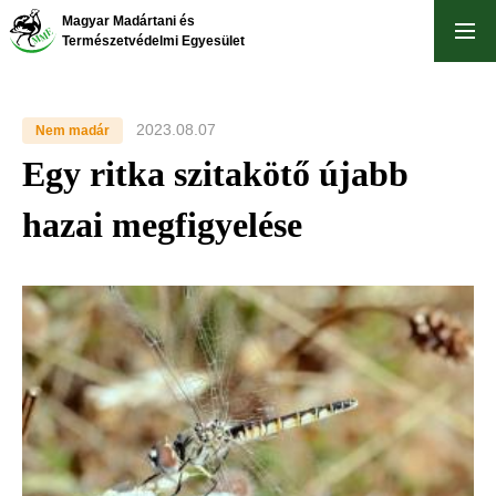
Ugrás
Magyar Madártani és
a
Természetvédelmi Egyesület
tartalomra
2023.08.07
Nem madár
Egy ritka szitakötő újabb
hazai megfigyelése