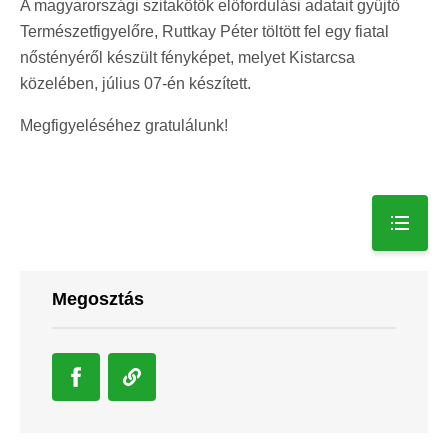
A magyarországi szitakötők előfordulási adatait gyűjtő
Természetfigyelőre, Ruttkay Péter töltött fel egy fiatal
nőstényéről készült fényképet, melyet Kistarcsa
közelében, július 07-én készített.
Megfigyeléséhez gratulálunk!
Megosztás