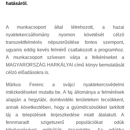
hatásáról.
A munkacsoport által létrehozott, a hazai
nyaktekercsállomány nyomon követését célzó
transzektfelmérés népszerűsítése fontos szempont,
ugyanis eddig kevés felmérő csatlakozott a programhoz.
A munkacsoport szívesen várja a felkéréseket a
MAGYARORSZÁG HARKÁLYAI című könyv bemutatását
célzó előadásokra is.
Márkus Ferenc a svájci nyaktekercsvédelmi
intézkedéseket mutatta be. A faj állománya a felmérések
alapján a hegylábi, dombvidéki területeken lecsökkent,
annak következtében, hogy a gyümölcsösökkel tarkított
táj a települések terjeszkedése miatt átalakult. A
fennmaradt szigetszerű populációkat odúk
kihelyezésével próbálják összekötni. Az odúkba