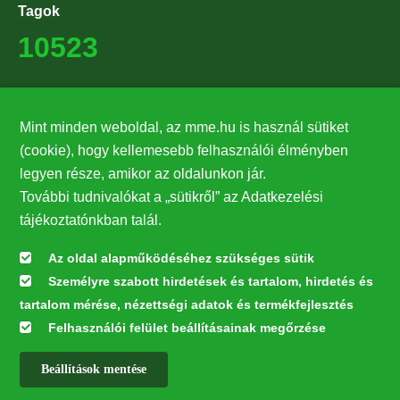
Tagok
10523
Támogatók
Mint minden weboldal, az mme.hu is használ sütiket
27224
(cookie), hogy kellemesebb felhasználói élményben
legyen része, amikor az oldalunkon jár.
Hírlevél feliratkozás
További tudnivalókat a „sütikről” az Adatkezelési
Értesüljön elsőként legfrissebb híreinkről, eseményeinkről!
tájékoztatónkban talál.
Az oldal alapműködéséhez szükséges sütik
Személyre szabott hirdetések és tartalom, hirdetés és
Feliratkozás
tartalom mérése, nézettségi adatok és termékfejlesztés
Felhasználói felület beállításainak megőrzése
Beállítások mentése
Az oldal kialakítása a LIFE20 NGO4GD/HU/000037 „Közösen a
természetért” elnevezésű program keretében az Európai Bizottság LIFE