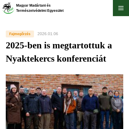
Ugrás
Magyar Madártani és
a
Természetvédelmi Egyesület
tartalomra
2026.01.06
Fajmegőrzés
2025-ben is megtartottuk a
Nyaktekercs konferenciát