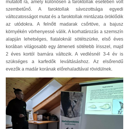
mutatott rá, amely különösen a faroktollak esetében volt
szembetűnő. A faroktollak sávozottsága egyedi
változatosságot mutat és a faroktollak mintázata öröklődik
az utódokra. A felnőtt madarak csőrtöve, a bajusz
környékén vörhenyessé válik. A korhatározás a szemszín
alapján lehetséges, fiataloknál sötétszürke, első éves
korában világosabb egy átmeneti sötétebb írisszel, majd
2 éves kortól barnára változik. A vedlésnél 3-4 év is
szükséges a karfedők leváltásáshoz. Az elsőrendű
evezők a madár korának előrehaladtával rövidülnek.