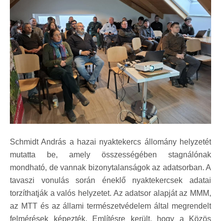
Schmidt András a hazai nyaktekercs állomány helyzetét
mutatta be, amely összességében stagnálónak
mondható, de vannak bizonytalanságok az adatsorban. A
tavaszi vonulás során éneklő nyaktekercsek adatai
torzíthatják a valós helyzetet. Az adatsor alapját az MMM,
az MTT és az állami természetvédelem által megrendelt
felmérések képezték. Említésre került, hogy a Közös