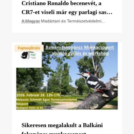
Cristiano Ronaldo becenevét, a
CR7-et viseli már egy parlagi sas
fióka is
A Magyar Madártani és Természetvédelmi
2026.07.03
Egyesület (MME) szakemberei, a nemzeti park
igazgatóságok természetvédelmi
őrszolgálatával együttműködésben
Fajmegőrzés
Sikeresen megalakult a Balkáni
fakopáncs munkacsoport –