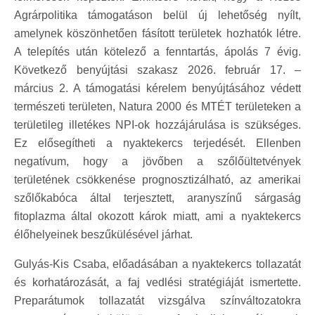
Agrárpolitika támogatáson belül új lehetőség nyílt,
amelynek köszönhetően fásított területek hozhatók létre.
A telepítés után kötelező a fenntartás, ápolás 7 évig.
Következő benyújtási szakasz 2026. február 17. –
március 2. A támogatási kérelem benyújtásához védett
természeti területen, Natura 2000 és MTÉT területeken a
területileg illetékes NPI-ok hozzájárulása is szükséges.
Ez elősegítheti a nyaktekercs terjedését. Ellenben
negatívum, hogy a jövőben a szőlőültetvények
területének csökkenése prognosztizálható, az amerikai
szőlőkabóca által terjesztett, aranyszínű sárgaság
fitoplazma által okozott károk miatt, ami a nyaktekercs
élőhelyeinek beszűkülésével járhat.
Gulyás-Kis Csaba, előadásában a nyaktekercs tollazatát
és korhatározását, a faj vedlési stratégiáját ismertette.
Preparátumok tollazatát vizsgálva színváltozatokra