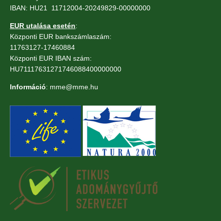
IBAN: HU21 11712004-20249829-00000000
EUR utalása esetén
:
Központi EUR bankszámlaszám:
11763127-17460884
Központi EUR IBAN szám:
HU71117631271746088400000000
Információ
: mme@mme.hu