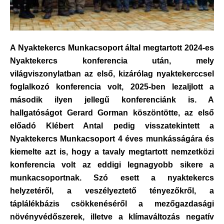
A Nyaktekercs Munkacsoport által megtartott 2024-es
Nyaktekercs konferencia után, mely
világviszonylatban az első, kizárólag nyaktekerccsel
foglalkozó konferencia volt, 2025-ben lezaljlott a
második ilyen jellegű konferenciánk is. A
hallgatóságot Gerard Gorman köszöntötte, az első
előadó Klébert Antal pedig visszatekintett a
Nyaktekercs Munkacsoport 4 éves munkásságára és
kiemelte azt is, hogy a tavaly megtartott nemzetközi
konferencia volt az eddigi legnagyobb sikere a
munkacsoportnak. Szó esett a nyaktekercs
helyzetéről, a veszélyeztető tényezőkről, a
táplálékbázis csökkenéséről a mezőgazdasági
növényvédőszerek, illetve a klímaváltozás negatív