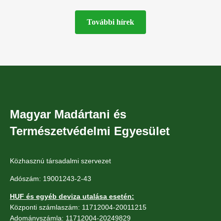
Egyesület Ragadozómadár-védelmi
További hírek
Magyar Madártani és
Természetvédelmi Egyesület
Közhasznú társadalmi szervezet
Adószám: 19001243-2-43
HUF és egyéb deviza utalása esetén:
Központi számlaszám: 11712004-20011215
Adományszámla: 11712004-20249829