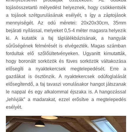
tojásösszetartó mélyedést helyeznek, hogy csökkentsék
a tojások szétgurulásának esélyét, s így a záptojások
mennyiségét. Az odú méretei: 20x20x30cm, 35mm
bejárati nyílással, melyeket 0,5-4 méter magasra helyezik
ki. A kutatók a faj táplálékbázisának, a hangyák
sűrűségének felmérését is elvégezték. Magas számban
fordultak elő szőlőültetvényeken. Ugyanitt kimutatták,
hogy boronált sorközök és füves sorközök váltakozása
elősegíti a nyaktekercsek megtelepedését. Erre a
gazdákat is ösztönzik. A nyaktekercsek odúfoglalását
elősegítendő, a faj tavaszi vonulásakor hangot játszanak
le nappal és egy alkalommal éjszaka is. A hangozással
„lehívják” a madarakat, ezzel erősítve a megtelepedés
esélyét.