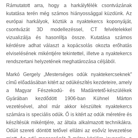
Rámutatott arra, hogy a harkályfélék csontvázának
kutatása terén még számos hiányossággal küzdünk. Az
európai harkályok, köztük a nyaktekercs koponyáját,
csontvázát 3D modellezéssel, CT felvételekkel
vizualizálja és hasonlítja össze. Kutatása számos
kérdésre adhat választ a kopácsolás okozta erőhatás
elviselésének mikéntjére tekintettel, illetve a nyaktekercs
rendszertani helyzetének meghatározása céljából.
Markó Gergely „Mesterséges odúk nyaktekercseknek”
című előadásában kitért az odúkészítés kezdeteire, amely
a Magyar Fészekodú- és Madáretető-készülékek
Gyárában kezdődött 1906-ban Kühnel Márton
vezetésével, ahol már akkor készültek nyaktekercs
számára is speciális odúk. Ő is kitért az odúk méretére és
készítésük mikéntjére, az általa alkalmazott technikákra.
Odúit szereti döntött tetővel ellátni az esővíz levezetése