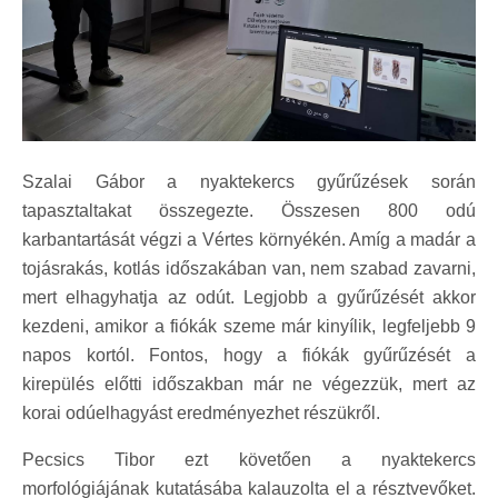
Szalai Gábor a nyaktekercs gyűrűzések során
tapasztaltakat összegezte. Összesen 800 odú
karbantartását végzi a Vértes környékén. Amíg a madár a
tojásrakás, kotlás időszakában van, nem szabad zavarni,
mert elhagyhatja az odút. Legjobb a gyűrűzését akkor
kezdeni, amikor a fiókák szeme már kinyílik, legfeljebb 9
napos kortól. Fontos, hogy a fiókák gyűrűzését a
kirepülés előtti időszakban már ne végezzük, mert az
korai odúelhagyást eredményezhet részükről.
Pecsics Tibor ezt követően a nyaktekercs
morfológiájának kutatásába kalauzolta el a résztvevőket.