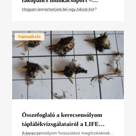
fókuszban a hibridizáció rejtélye
Hogyan ismerhetünk fel egy hibrid fajt?
2026.05.30 • Harkályvédelmi Szakosztály
Fajmegőrzés
Összefoglaló a kerecsensólyom
táplálékvizsgálatairól a LIFE
SakerRoads projekt 2025. évi
A kerecsensólyom hosszútávú megőrzésének
2026.04.17