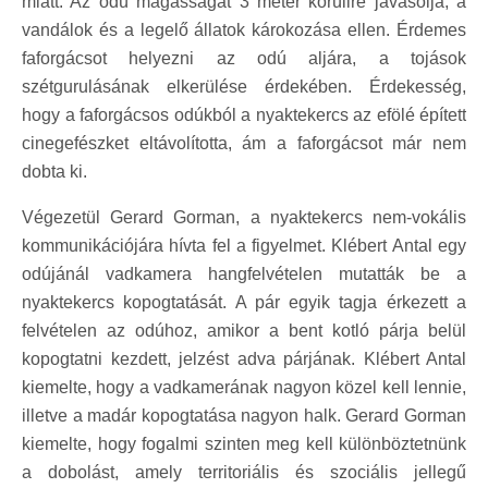
miatt. Az odú magasságát 3 méter körülire javasolja, a
vandálok és a legelő állatok károkozása ellen. Érdemes
faforgácsot helyezni az odú aljára, a tojások
szétgurulásának elkerülése érdekében. Érdekesség,
hogy a faforgácsos odúkból a nyaktekercs az efölé épített
cinegefészket eltávolította, ám a faforgácsot már nem
dobta ki.
Végezetül Gerard Gorman, a nyaktekercs nem-vokális
kommunikációjára hívta fel a figyelmet. Klébert Antal egy
odújánál vadkamera hangfelvételen mutatták be a
nyaktekercs kopogtatását. A pár egyik tagja érkezett a
felvételen az odúhoz, amikor a bent kotló párja belül
kopogtatni kezdett, jelzést adva párjának. Klébert Antal
kiemelte, hogy a vadkamerának nagyon közel kell lennie,
illetve a madár kopogtatása nagyon halk. Gerard Gorman
kiemelte, hogy fogalmi szinten meg kell különböztetnünk
a dobolást, amely territoriális és szociális jellegű