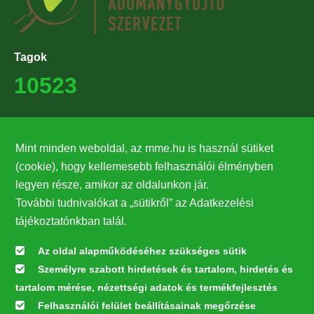
Tagok
10523
Támogatók
Mint minden weboldal, az mme.hu is használ sütiket
27224
(cookie), hogy kellemesebb felhasználói élményben
legyen része, amikor az oldalunkon jár.
Hírlevél feliratkozás
További tudnivalókat a „sütikről” az Adatkezelési
Értesüljön elsőként legfrissebb híreinkről, eseményeinkről!
tájékoztatónkban talál.
Az oldal alapműködéséhez szükséges sütik
Személyre szabott hirdetések és tartalom, hirdetés és
Feliratkozás
tartalom mérése, nézettségi adatok és termékfejlesztés
Felhasználói felület beállításainak megőrzése