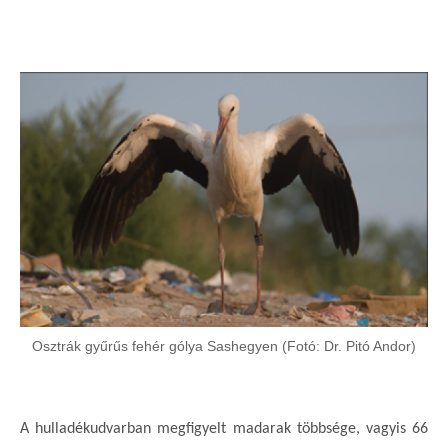
Osztrák gyűrűs fehér gólya Sashegyen (Fotó: Dr. Pitó Andor)
A hulladékudvarban megfigyelt madarak többsége, vagyis 66