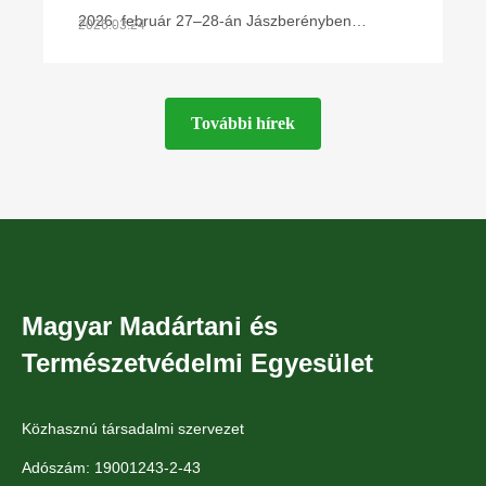
2026. február 27–28-án Jászberényben
2026.03.24
rendezte meg éves kétnapos konferenciáját a
Magyar Madártani és Természetvédelmi
Egyesület Ragadozómadár-védelmi
További hírek
Magyar Madártani és
Természetvédelmi Egyesület
Közhasznú társadalmi szervezet
Adószám: 19001243-2-43