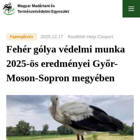
Ugrás
Magyar Madártani és
a
Természetvédelmi Egyesület
tartalomra
2025.12.17
Kisalföldi Helyi Csoport
Fajmegőrzés
Fehér gólya védelmi munka
2025-ös eredményei Győr-
Moson-Sopron megyében