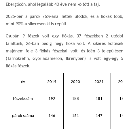
Ebergőcön, ahol legalább 40 éve nem költött a faj.
2025-ben a párok 76%-ánál lettek utódok, és a fiókák több,
mint 90%-a sikeresen ki is repült.
Csupán 9 fészek volt egy fiókás, 37 fészekben 2 utódot
találtunk, 26-ban pedig négy fióka volt. A sikeres költések
majdnem fele 3 fiókás fészekalj volt, és idén 3 településen
(Tárnokrétin, Győrladaméron, Ikrényben) is volt egy-egy 5
fiókás fészek.
év
2019
2020
2021
2022
fészekszám
192
188
181
180
párok száma
146
151
147
140