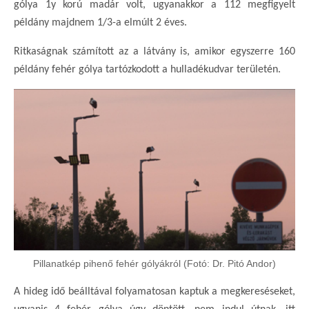
gólya 1y korú madár volt, ugyanakkor a 112 megfigyelt
példány majdnem 1/3-a elmúlt 2 éves.
Ritkaságnak számított az a látvány is, amikor egyszerre 160
példány fehér gólya tartózkodott a hulladékudvar területén.
Pillanatkép pihenő fehér gólyákról (Fotó: Dr. Pitó Andor)
A hideg idő beálltával folyamatosan kaptuk a megkereséseket,