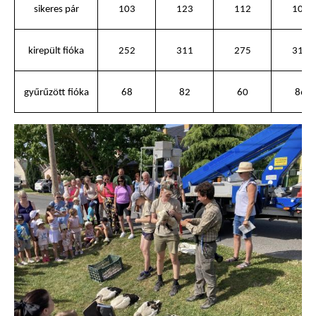
sikeres pár
103
123
112
108
kirepült fióka
252
311
275
312
gyűrűzött fióka
68
82
60
86