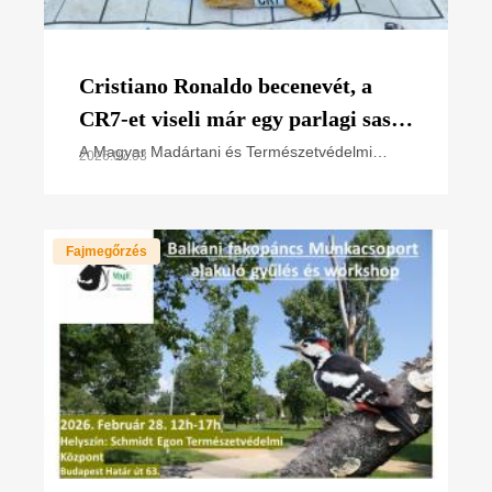
Cristiano Ronaldo becenevét, a
CR7-et viseli már egy parlagi sas
fióka is
A Magyar Madártani és Természetvédelmi
2026.07.03
Egyesület (MME) szakemberei, a nemzeti park
igazgatóságok természetvédelmi
őrszolgálatával együttműködésben
Fajmegőrzés