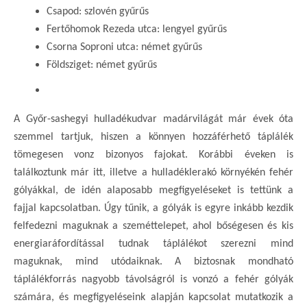
Csapod: szlovén gyűrűs
Fertőhomok Rezeda utca: lengyel gyűrűs
Csorna Soproni utca: német gyűrűs
Földsziget: német gyűrűs
A Győr-sashegyi hulladékudvar madárvilágát már évek óta
szemmel tartjuk, hiszen a könnyen hozzáférhető táplálék
tömegesen vonz bizonyos fajokat. Korábbi éveken is
találkoztunk már itt, illetve a hulladéklerakó környékén fehér
gólyákkal, de idén alaposabb megfigyeléseket is tettünk a
fajjal kapcsolatban. Úgy tűnik, a gólyák is egyre inkább kezdik
felfedezni maguknak a szeméttelepet, ahol bőségesen és kis
energiaráfordítással tudnak táplálékot szerezni mind
maguknak, mind utódaiknak. A biztosnak mondható
táplálékforrás nagyobb távolságról is vonzó a fehér gólyák
számára, és megfigyeléseink alapján kapcsolat mutatkozik a