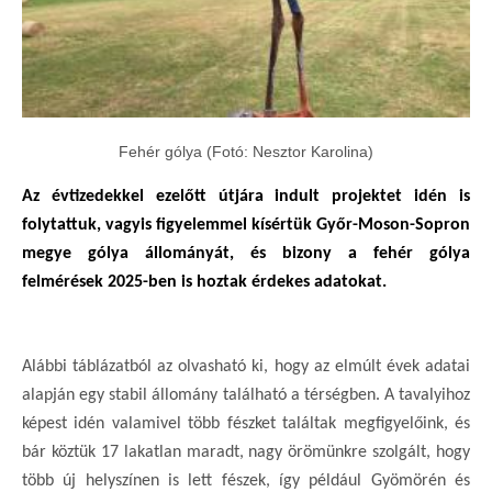
Fehér gólya (Fotó: Nesztor Karolina)
Az évtizedekkel ezelőtt útjára indult projektet idén is
folytattuk, vagyis figyelemmel kísértük Győr-Moson-Sopron
megye gólya állományát, és bizony a fehér gólya
felmérések 2025-ben is hoztak érdekes adatokat.
Alábbi táblázatból az olvasható ki, hogy az elmúlt évek adatai
alapján egy stabil állomány található a térségben. A tavalyihoz
képest idén valamivel több fészket találtak megfigyelőink, és
bár köztük 17 lakatlan maradt, nagy örömünkre szolgált, hogy
több új helyszínen is lett fészek, így például Gyömörén és