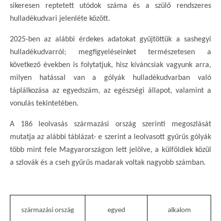
sikeresen reptetett utódok száma és a szülő rendszeres
hulladékudvari jelenléte között.
2025-ben az alábbi érdekes adatokat gyűjtöttük a sashegyi
hulladékudvarról; megfigyeléseinket természetesen a
következő években is folytatjuk, hisz kíváncsiak vagyunk arra,
milyen hatással van a gólyák hulladékudvarban való
táplálkozása az egyedszám, az egészségi állapot, valamint a
vonulás tekintetében.
A 186 leolvasás származási ország szerinti megoszlását
mutatja az alábbi táblázat- e szerint a leolvasott gyűrűs gólyák
több mint fele Magyarországon lett jelölve, a külföldiek közül
a szlovák és a cseh gyűrűs madarak voltak nagyobb számban.
származási ország
egyed
alkalom