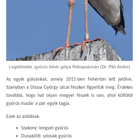
Legidősebb, gyűrűs fehér gólya Rábapatonán (Dr. Pitó Andor)
Az egyik gólyánkat, amely 2011-ben Fehértón lett jelölve,
Szanyban a Dózsa György utcai fészken figyeltük meg. Érdekes
továbbá, hogy hat olyan megyei fészek is van, ahol külföldi
gyűrűs madár a pár egyik tagja.
Ezek az alábbiak.
Szakony: lengyel gyűrűs
Dunakiliti: szlovák gyűrűs