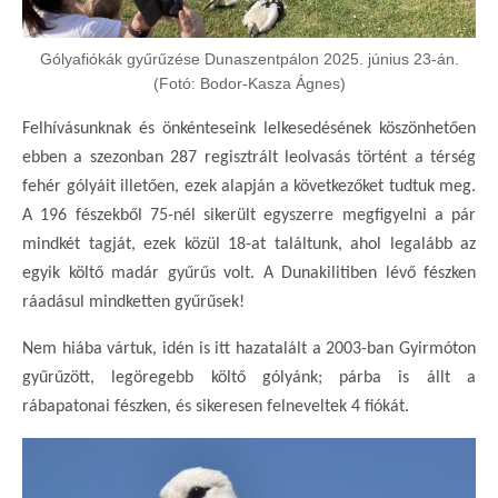
Gólyafiókák gyűrűzése Dunaszentpálon 2025. június 23-án.
(Fotó: Bodor-Kasza Ágnes)
Felhívásunknak és önkénteseink lelkesedésének köszönhetően
ebben a szezonban 287 regisztrált leolvasás történt a térség
fehér gólyáit illetően, ezek alapján a következőket tudtuk meg.
A 196 fészekből 75-nél sikerült egyszerre megfigyelni a pár
mindkét tagját, ezek közül 18-at találtunk, ahol legalább az
egyik költő madár gyűrűs volt. A Dunakilitiben lévő fészken
ráadásul mindketten gyűrűsek!
Nem hiába vártuk, idén is itt hazatalált a 2003-ban Gyirmóton
gyűrűzött, legöregebb költő gólyánk; párba is állt a
rábapatonai fészken, és sikeresen felneveltek 4 fiókát.