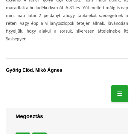
ugyanis 4 fehér gólya úgy döntött, nem indul útnak, itt
maradtak a hulladékudvarnál. A 81-es főút mellett máig is nap
mint nap látni 2 példányt ahogy táplálékot szedegetnek a
réten, vagy épp a villanyoszlopok tetején állnak. Kíváncsian
figyeljük, hogy alakul a sorsuk, sikeresen áttelelnek-e itt
Sashegyen.
Győrig Előd, Mikó Ágnes
Megosztás