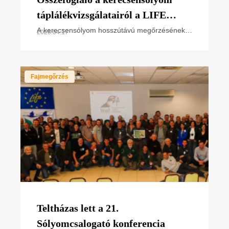
táplálékvizsgálatairól a LIFE
SakerRoads projekt 2025. évi
A kerecsensólyom hosszútávú megőrzésének
2026.04.17
egyik fontos eleme, hogy megfelelő ismeretünk
adatai alapján
legyen a sólyom táplálkozásáról és
táplálékállatairól. A
Fajmegőrzés
Teltházas lett a 21.
Sólyomcsalogató konferencia