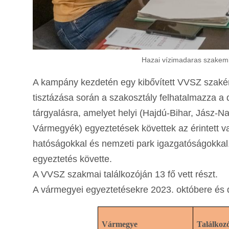
Hazai vízimadaras szakemb
A kampány kezdetén egy kibővített VVSZ szakért
tisztázása során a szakosztály felhatalmazza a 
tárgyalásra, amelyet helyi (Hajdú-Bihar, Jász
Vármegyék) egyeztetések követtek az érintett 
hatóságokkal és nemzeti park igazgatóságokkal.
egyeztetés követte.
A VVSZ szakmai találkozóján 13 fő vett részt.
A vármegyei egyeztetésekre 2023. októbere és d
Vármegye
Találkozó