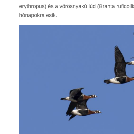
erythropus) és a vörösnyakú lúd (Branta ruficol
hónapokra esik.