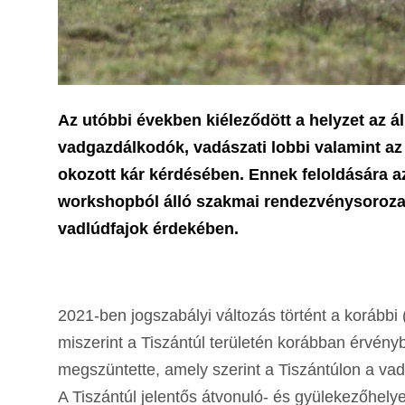
Az utóbbi években kiéleződött a helyzet az ál
vadgazdálkodók, vadászati lobbi valamint az 
okozott kár kérdésében. Ennek feloldására 
workshopból álló szakmai rendezvénysorozat
vadlúdfajok érdekében.
2021-ben jogszabályi változás történt a korább
miszerint a Tiszántúl területén korábban érvény
megszüntette, amely szerint a Tiszántúlon a va
A Tiszántúl jelentős átvonuló- és gyülekezőhelye 