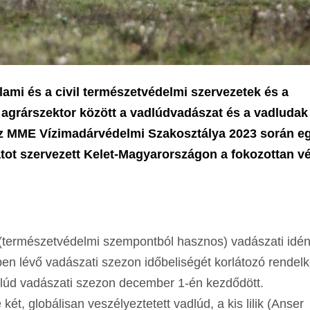
lami és a civil természetvédelmi szervezetek és a
agrárszektor között a vadlúdvadászat és a vadludak 
az MME Vízimadárvédelmi Szakosztálya 2023 során eg
ot szervezett Kelet-Magyarországon a fokozottan vé
i (természetvédelmi szempontból hasznos) vadászati idé
ben lévő vadászati szezon időbeliségét korlátozó rendel
dlúd vadászati szezon december 1-én kezdődött.
két, globálisan veszélyeztetett vadlúd, a kis lilik (Anser