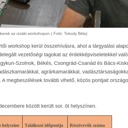
erek az izsáki workshopon ( Fotó: Tokody Béla)
ői workshop kerül összehívásra, ahol a tárgyalási alap
delegált vezetőségi tagokat az érdekképviseletekkel való
-Nagykun-Szolnok, Békés, Csongrád-Csanád és Bács-Kis
vadászkamarákkal, agrárkamarákkal, vadásztársaságokka
 A megbeszélések tovább vihető, közös pontjait országo
ecembere között került sor, öt helyszínen.
 helyszíne
Találkozó időpontja
Résztvevők száma