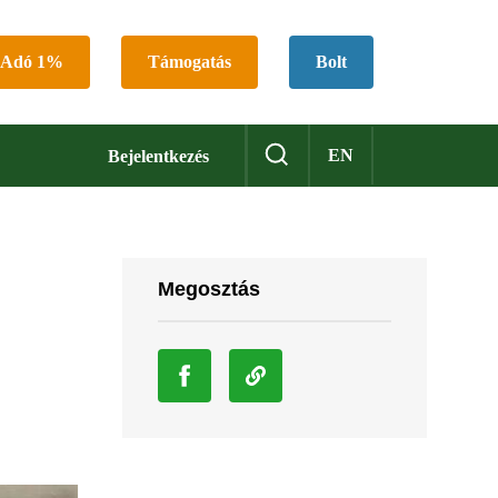
Adó 1%
Támogatás
Bolt
EN
Bejelentkezés
Megosztás