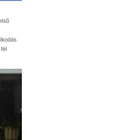
első
olkodás
fél