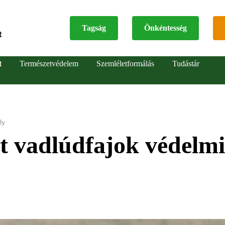
Tagság
Önkéntesség
t
Top
t
Természetvédelem
Szemléletformálás
Tudástár
menu
ly
t vadlúdfajok védelmi