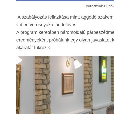
Vörösnyakú ludak
A szabályozás fellazítása miatt aggódó szakemb
vétlen vörösnyakú lúd-lelövés.
A program keretében háromoldalú párbeszédmeg
eredményeként próbálunk egy olyan javaslatot ki
akaratát tükrözik.