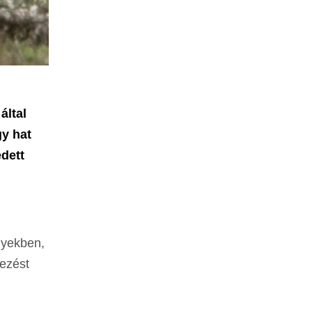
által
y hat
dett
nyekben,
kezést