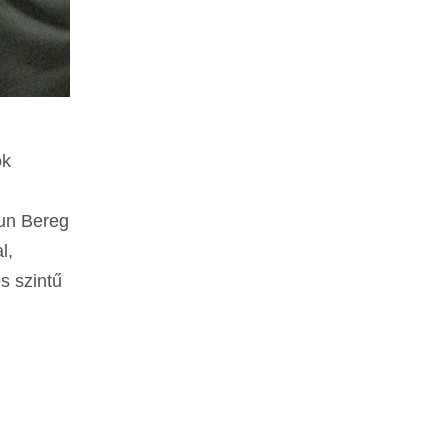
ok
kun Bereg
l,
s szintű