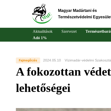
Ugrás
a
Magyar Madártani és
tartalomra
Természetvédelmi Egyesüle
Aktualitások
Szervezet
Természetbará
Adó 1%
Main
navigation
2024.05.10
Vízimadár-védelmi Szakosztá
Fajmegőrzés
A fokozottan védet
lehetőségei