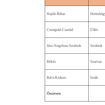
Hajdú-Bihar
Hortobág
Csongrád-Csanád
Üllés
Jász-Nagykun-Szolnok
Szolnok
Békés
Szarvas
Bács-Kiskun
Izsák
Összesen