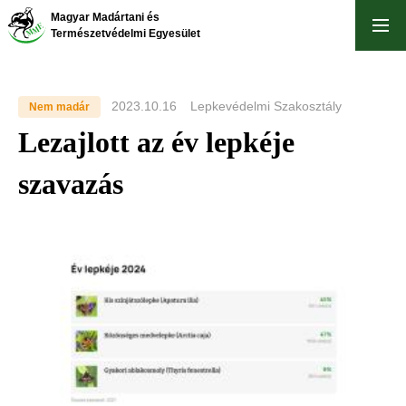
Ugrás
Magyar Madártani és
a
Természetvédelmi Egyesület
tartalomra
2023.10.16
Lepkevédelmi Szakosztály
Nem madár
Lezajlott az év lepkéje
szavazás