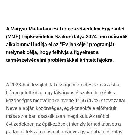
A Magyar Madártani és Természetvédelmi Egyesület
(MME) Lepkevédelmi Szakosztálya 2024-ben második
alkalommal indítja el az "Év lepkéje" programját,
melynek célja, hogy felhívja a figyelmet a
természetvédelmi problémákkal érintett fajokra.
A 2023-ban lezajlott lakossági internetes szavazást a
három jelölt közül egy látványos éjszakai lepkénk, a
közönséges medvelepke nyerte 1556 (47%) szavazattal.
Neve alapján közönséges, egykor sokfelé előfordult,
mára azonban drasztikusan megritkult. Az utóbbi
évtizedekben az építkezések intenzív térhódítása és a
parlagok felszámolása állománynagyságában jelentős