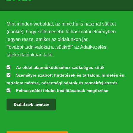
Támogatók
Mint minden weboldal, az mme.hu is használ sütiket
27224
(cookie), hogy kellemesebb felhasználói élményben
legyen része, amikor az oldalunkon jár.
Hírlevél feliratkozás
További tudnivalókat a „sütikről” az Adatkezelési
Értesüljön elsőként legfrissebb híreinkről, eseményeinkről!
tájékoztatónkban talál.
Az oldal alapműködéséhez szükséges sütik
Személyre szabott hirdetések és tartalom, hirdetés és
Feliratkozás
tartalom mérése, nézettségi adatok és termékfejlesztés
Felhasználói felület beállításainak megőrzése
Beállítások mentése
Az oldal kialakítása a LIFE20 NGO4GD/HU/000037 „Közösen a
természetért” elnevezésű program keretében az Európai Bizottság LIFE
alapja támogatásában valósult meg.
✕
Minden jog fenntartva © 2026