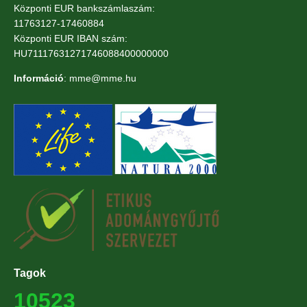
Központi EUR bankszámlaszám:
11763127-17460884
Központi EUR IBAN szám:
HU71117631271746088400000000
Információ
: mme@mme.hu
Tagok
10523