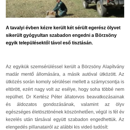
A tavalyi évben kézre került két sérült egerész ölyvet
sikerült gyógyultan szabadon engedni a Börzsöny
egyik településektől távol eső tisztásán.
Az egyikük szemsérüléssel került a Börzsöny Alapítvány
madár mentő állomására, a másik autóval ütközött. Az
ütközés során komoly sérülései mellett a szárnycsontja is
eltörött, ezért nagy volt az esélye, hogy soha többé nem
repülhet. Dr Kertész Péter állatorvos beavatkozásainak
és áldozatos gondozásának, valamint az ölyv
egészséges életösztönének köszönhetően, végül is fél év
kezelés után társával együtt szabadon engedhettük. Az
elengedés pillanatairól az alábbi kis videó tudósít: