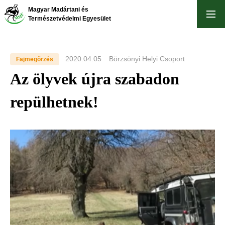
Ugrás
Magyar Madártani és
a
Természetvédelmi Egyesület
tartalomra
2020.04.05
Börzsönyi Helyi Csoport
Fajmegőrzés
Az ölyvek újra szabadon
repülhetnek!