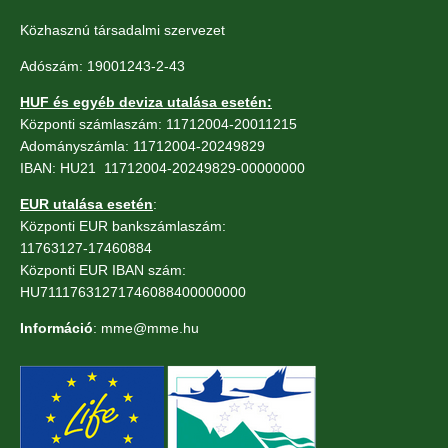
Közhasznú társadalmi szervezet
Adószám: 19001243-2-43
HUF és egyéb deviza utalása esetén:
Központi számlaszám: 11712004-20011215
Adományszámla: 11712004-20249829
IBAN: HU21 11712004-20249829-00000000
EUR utalása esetén
:
Központi EUR bankszámlaszám:
11763127-17460884
Központi EUR IBAN szám:
HU71117631271746088400000000
Információ
: mme@mme.hu