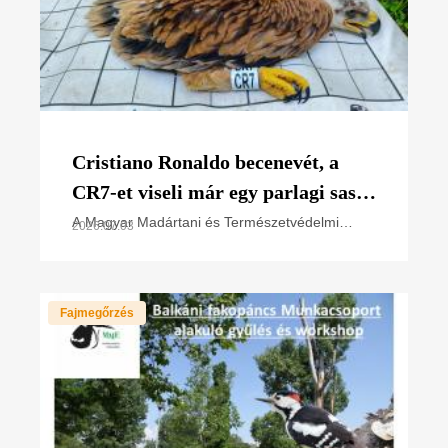
Cristiano Ronaldo becenevét, a
CR7-et viseli már egy parlagi sas
fióka is
A Magyar Madártani és Természetvédelmi
2026.07.03
Egyesület (MME) szakemberei, a nemzeti park
igazgatóságok természetvédelmi
őrszolgálatával együttműködésben
Fajmegőrzés