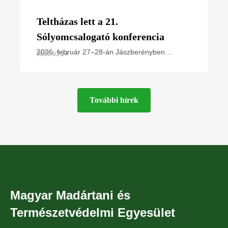
Teltházas lett a 21.
Sólyomcsalogató konferencia
2026. február 27–28-án Jászberényben
2026.03.24
rendezte meg éves kétnapos konferenciáját a
Magyar Madártani és Természetvédelmi
Egyesület Ragadozómadár-védelmi
További hírek
Magyar Madártani és
Természetvédelmi Egyesület