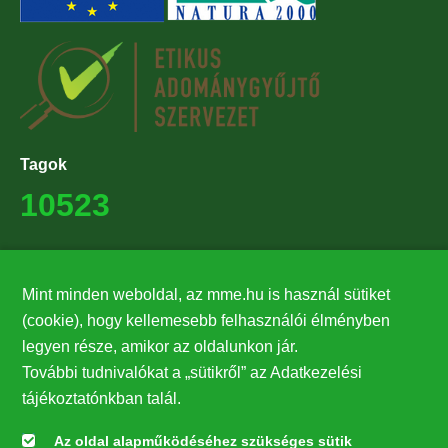
Tagok
10523
Támogatók
Mint minden weboldal, az mme.hu is használ sütiket
27224
(cookie), hogy kellemesebb felhasználói élményben
legyen része, amikor az oldalunkon jár.
Hírlevél feliratkozás
További tudnivalókat a „sütikről” az Adatkezelési
Értesüljön elsőként legfrissebb híreinkről, eseményeinkről!
tájékoztatónkban talál.
Az oldal alapműködéséhez szükséges sütik