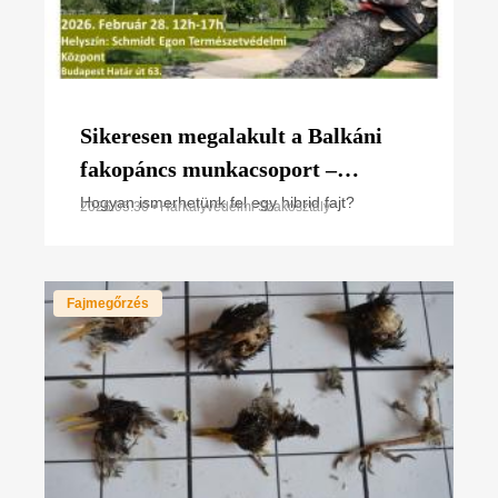
Sikeresen megalakult a Balkáni
fakopáncs munkacsoport –
fókuszban a hibridizáció rejtélye
Hogyan ismerhetünk fel egy hibrid fajt?
2026.05.30 • Harkályvédelmi Szakosztály
Fajmegőrzés