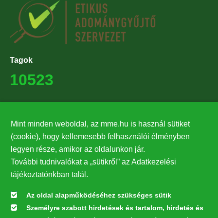
Tagok
10523
Támogatók
27224
Mint minden weboldal, az mme.hu is használ sütiket
(cookie), hogy kellemesebb felhasználói élményben
legyen része, amikor az oldalunkon jár.
Hírlevél feliratkozás
További tudnivalókat a „sütikről” az Adatkezelési
Értesüljön elsőként legfrissebb híreinkről, eseményeinkről!
tájékoztatónkban talál.
Az oldal alapműködéséhez szükséges sütik
Személyre szabott hirdetések és tartalom, hirdetés és
Feliratkozás