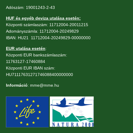
Adószám: 19001243-2-43
HUF és egyéb deviza utalása esetén:
Központi számlaszám: 11712004-20011215
Adományszámla: 11712004-20249829
IBAN: HU21 11712004-20249829-00000000
EUR utalása esetén
:
Központi EUR bankszámlaszám:
11763127-17460884
Központi EUR IBAN szám:
HU71117631271746088400000000
Információ
: mme@mme.hu