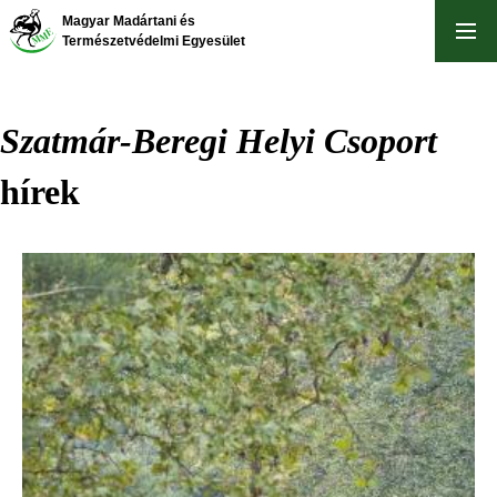
Ugrás
Magyar Madártani és
a
Természetvédelmi Egyesület
tartalomra
Szatmár-Beregi Helyi Csoport
hírek