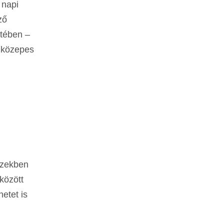
 napi
ző
etében –
a közepes
szekben
között
hetet is