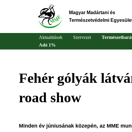
Ugrás
a
Magyar Madártani és
tartalomra
Természetvédelmi Egyesüle
Aktualitások
Szervezet
Természetbará
Adó 1%
Main
navigation
Fehér gólyák látvá
road show
Minden év júniusának közepén, az MME munkat