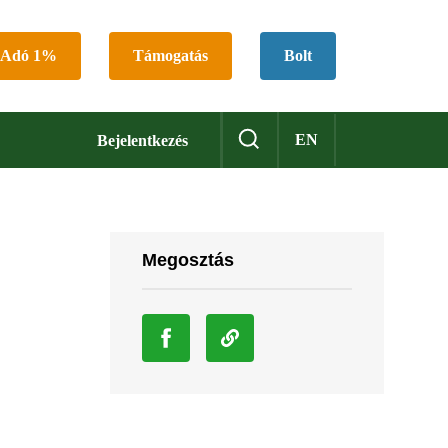
Adó 1%
Támogatás
Bolt
EN
Bejelentkezés
Megosztás