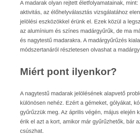
A madarak olyan rejtett életfolyamatainak, mint:
aktivitás, az élőhelyválasztás vizsgálatához e
jelölési eszközökkel érünk el. Ezek közül a le
az alumínium és színes madárgyűrűk, de ma már
és nagytestű madarakra. A madárgyűrűzés kialak
módszertanáról részletesen olvashat a madárgy
Miért pont ilyenkor?
A nagytestű madarak jelölésének alapvető probl
különösen nehéz. Ezért a gémeket, gólyákat, k
gyűrűzzük meg. Az április végén, május elején kö
érik el azt a kort, amikor már gyűrűzhetők, bár a
csúszhat.