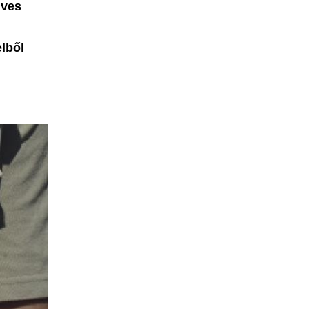
dves
lből