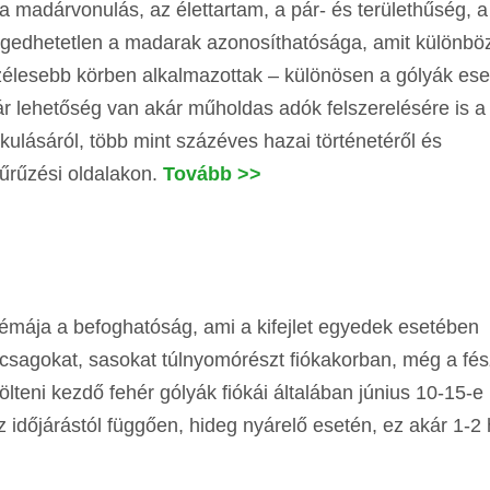
 a madárvonulás, az élettartam, a pár- és területhűség, a
lengedhetetlen a madarak azonosíthatósága, amit különbö
gszélesebb körben alkalmazottak – különösen a gólyák es
 lehetőség van akár műholdas adók felszerelésére is 
ulásáról, több mint százéves hazai történetéről és
űrűzési oldalakon.
Tovább >>
émája a befoghatóság, ami a kifejlet egyedek esetében
ócsagokat, sasokat túlnyomórészt fiókakorban, még a fé
lteni kezdő fehér gólyák fiókái általában június 10-15-e 
z időjárástól függően, hideg nyárelő esetén, ez akár 1-2 