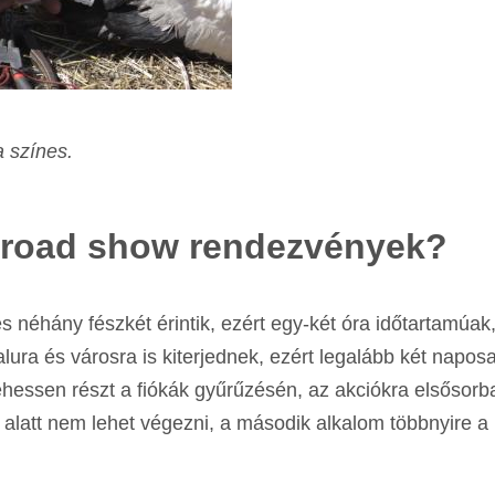
a színes.
a road show rendezvények?
 néhány fészkét érintik, ezért egy-két óra időtartamúak
ura és városra is kiterjednek, ezért legalább két naposa
hessen részt a fiókák gyűrűzésén, az akciókra elsősorb
p alatt nem lehet végezni, a második alkalom többnyire a