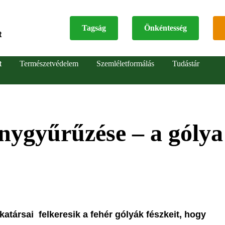
Tagság
Önkéntesség
t
Top
t
Természetvédelem
Szemléletformálás
Tudástár
menu
nygyűrűzése – a gólya
ársai felkeresik a fehér gólyák fészkeit, hogy