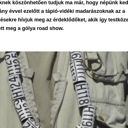
seknek köszönhetően tudjuk ma már, hogy népünk ke
hány évvel ezelőtt a tápió-vidéki madarászoknak az a
ésekre hívjuk meg az érdeklődőket, akik így testköze
tett meg a gólya road show.