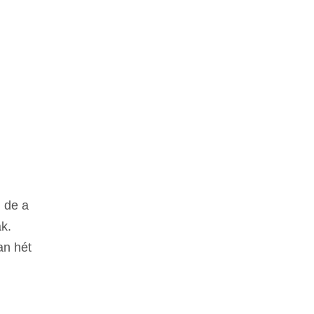
, de a
k.
an hét