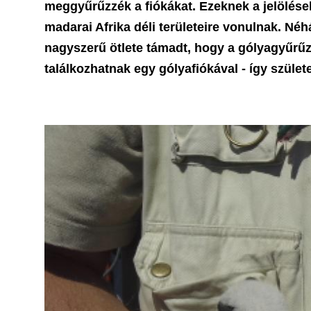
meggyűrűzzék a fiókákat. Ezeknek a jelölé
madarai Afrika déli területeire vonulnak. Né
nagyszerű ötlete támadt, hogy a gólyagyűrűz
találkozhatnak egy gólyafiókával - így szüle