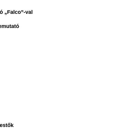
mutató „Falco”-val
zómadár bemutató
ató
ás
s
kok
kifestők