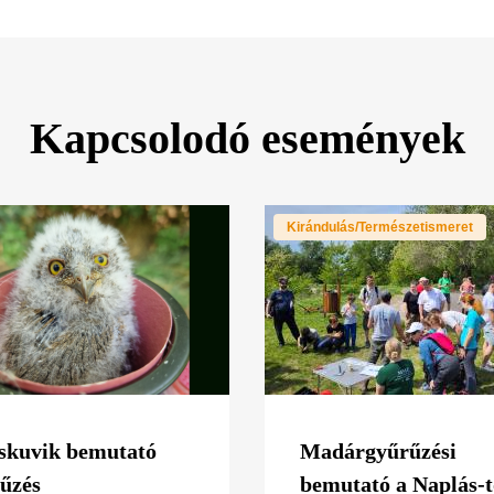
Kapcsolodó események
Kirándulás/Természetismeret
skuvik bemutató
Madárgyűrűzési
űzés
bemutató a Naplás-t