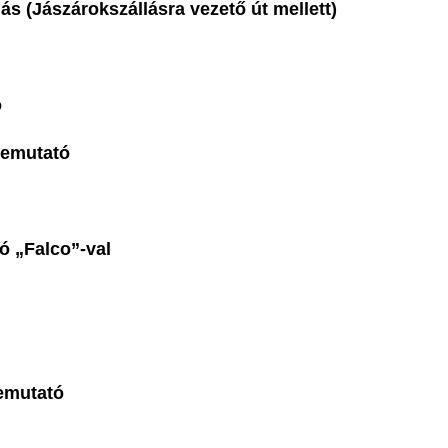
s (Jászárokszállásra vezető út mellett)
rogram:
ések bemutató
ómadár bemutató
3-4 óra)
utató „Falco”-val
40 perc)
ések bemutató
zómadár bemutató
40 perc)