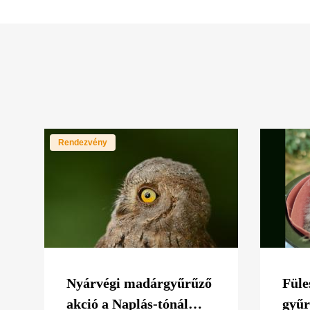
Rendezvény
Nyárvégi madárgyűrűző
Füle
akció a Naplás-tónál
gyűr