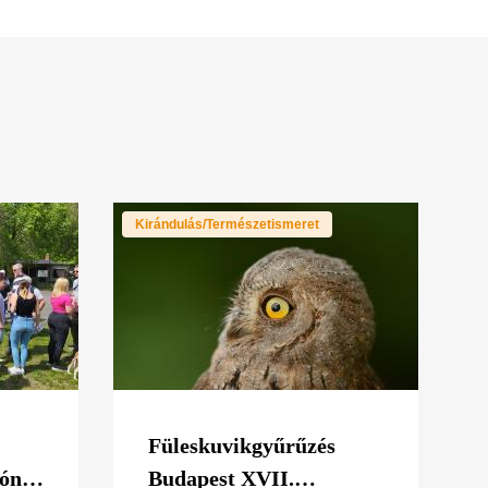
Kirándulás/Természetismeret
Füleskuvikgyűrűzés
ónál
Budapest XVII.