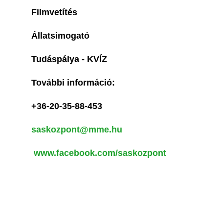
Filmvetítés
Állatsimogató
Tudáspálya - KVÍZ
További információ:
+36-20-35-88-453
saskozpont@mme.hu
www.facebook.com/saskozpont