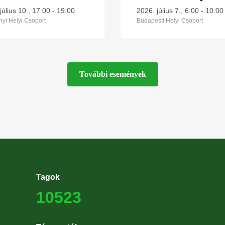
(CES 9.)
július 10., 17:00
-
19:00
2026. július 7., 6:00
-
10:00
yi Helyi Csoport
Budapesti Helyi Csoport
További események
Tagok
10523