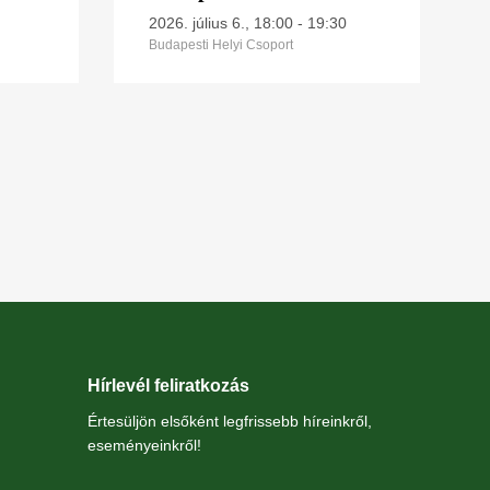
kerületében
2026. július 6., 18:00
-
19:30
Budapesti Helyi Csoport
Hírlevél feliratkozás
Értesüljön elsőként legfrissebb híreinkről,
eseményeinkről!