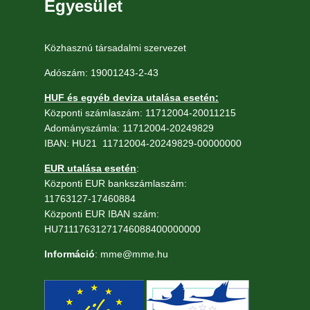
Egyesület
Közhasznú társadalmi szervezet
Adószám: 19001243-2-43
HUF és egyéb deviza utalása esetén:
Központi számlaszám: 11712004-20011215
Adományszámla: 11712004-20249829
IBAN: HU21 11712004-20249829-00000000
EUR utalása esetén
:
Központi EUR bankszámlaszám:
11763127-17460884
Központi EUR IBAN szám:
HU71117631271746088400000000
Információ
: mme@mme.hu