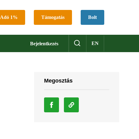
Adó 1%
Támogatás
Bolt
EN
Bejelentkezés
Megosztás