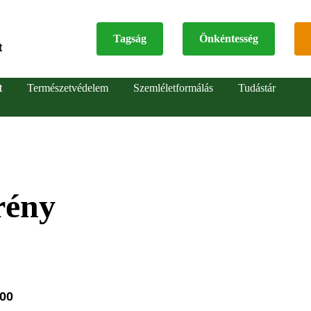
Tagság
Önkéntesség
t
Top
t
Természetvédelem
Szemléletformálás
Tudástár
menu
rény
:00