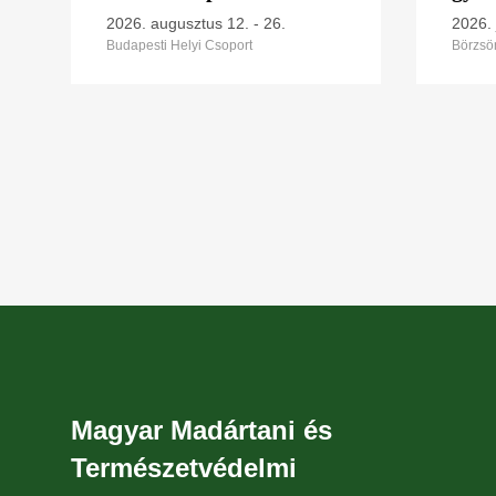
2026
2026. augusztus 12.
-
26.
2026. 
Budapesti Helyi Csoport
Börzsön
Magyar Madártani és
Természetvédelmi