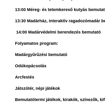
13:00 Méreg- és tetemkereső kutyás be
13:30 Madárház, interaktív ragado
14:00 Madárvédelmi berendezés bemutató
Folyamatos program:
Madárgyűrűzési bemut
Odúkopácsol
Arcfesté
Játszótér, népi játé
Bemutatótermi játékok, kirakók, színezők, 