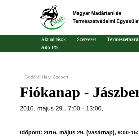
Ugrás
a
Magyar Madártani és
tartalomra
Természetvédelmi Egyesüle
Aktualitások
Szervezet
Természetbará
Adó 1%
Main
navigation
Gödöllői Helyi Csoport
Fiókanap - Jászbe
2016. május 29., 7:00
-
13:00
,
Időpont:
2016. május 29. (vasárnap), 9:00-15