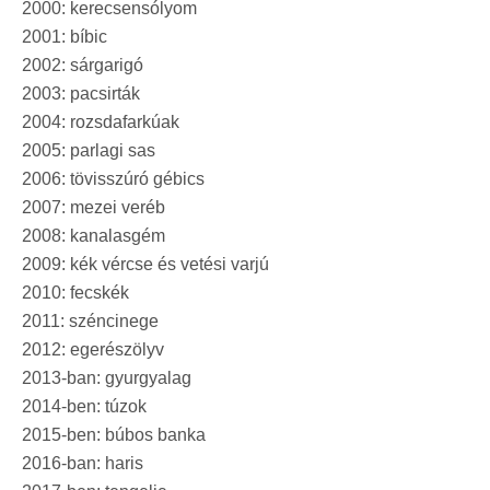
2000: kerecsensólyom
2001: bíbic
2002: sárgarigó
2003: pacsirták
2004: rozsdafarkúak
2005: parlagi sas
2006: tövisszúró gébics
2007: mezei veréb
2008: kanalasgém
2009: kék vércse és vetési varjú
2010: fecskék
2011: széncinege
2012: egerészölyv
2013-ban: gyurgyalag
2014-ben: túzok
2015-ben: búbos banka
2016-ban: haris