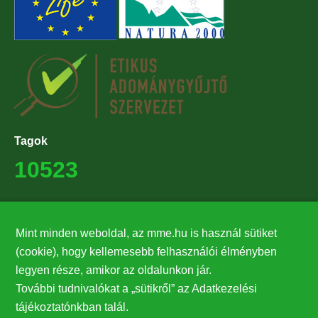
Tagok
10523
Támogatók
Mint minden weboldal, az mme.hu is használ sütiket
27224
(cookie), hogy kellemesebb felhasználói élményben
legyen része, amikor az oldalunkon jár.
Hírlevél feliratkozás
További tudnivalókat a „sütikről” az Adatkezelési
Értesüljön elsőként legfrissebb híreinkről, eseményeinkről!
tájékoztatónkban talál.