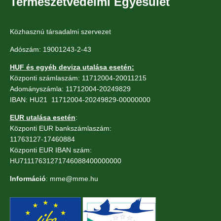
Természetvédelmi Egyesület
Közhasznú társadalmi szervezet
Adószám: 19001243-2-43
HUF és egyéb deviza utalása esetén:
Központi számlaszám: 11712004-20011215
Adományszámla: 11712004-20249829
IBAN: HU21 11712004-20249829-00000000
EUR utalása esetén
:
Központi EUR bankszámlaszám:
11763127-17460884
Központi EUR IBAN szám:
HU71117631271746088400000000
Információ
: mme@mme.hu