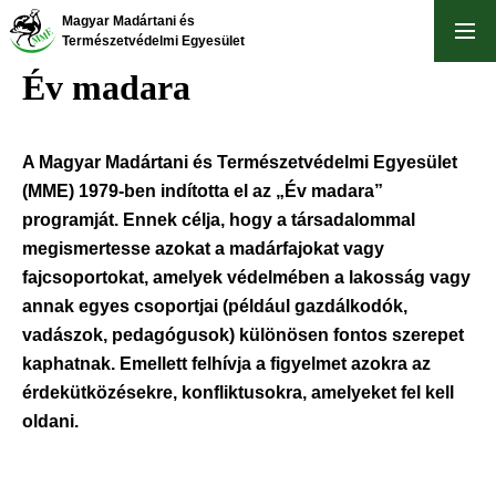
Ugrás
Magyar Madártani és
a
Természetvédelmi Egyesület
tartalomra
Év madara
A Magyar Madártani és Természetvédelmi Egyesület
(MME) 1979-ben indította el az „Év madara”
programját. Ennek célja, hogy a társadalommal
megismertesse azokat a madárfajokat vagy
fajcsoportokat, amelyek védelmében a lakosság vagy
annak egyes csoportjai (például gazdálkodók,
vadászok, pedagógusok) különösen fontos szerepet
kaphatnak. Emellett felhívja a figyelmet azokra az
érdekütközésekre, konfliktusokra, amelyeket fel kell
oldani.