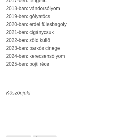
2017-ben: tengelic
2018-ban: vándorsólyom
2019-ben: gólyatöcs
2020-ban: erdei fülesbagoly
2021-ben: cigánycsuk
2022-ben: zöld küllő
2023-ban: barkós cinege
2024-ben: kerecsensólyom
2025-ben: böjti réce
Köszönjük!