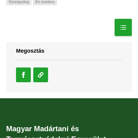
Gyurgyalag
Év madara
Megosztás
Magyar Madártani és