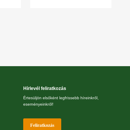
Szakosztály
csatornapartokon megtalálható.
Azonban
Hírlevél feliratkozás
Értesüljön elsőként legfrissebb híreinkről,
eseményeinkről!
Feliratkozás