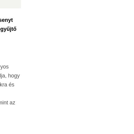
senyt
egyűjtő
gyos
lja, hogy
ákra és
mint az