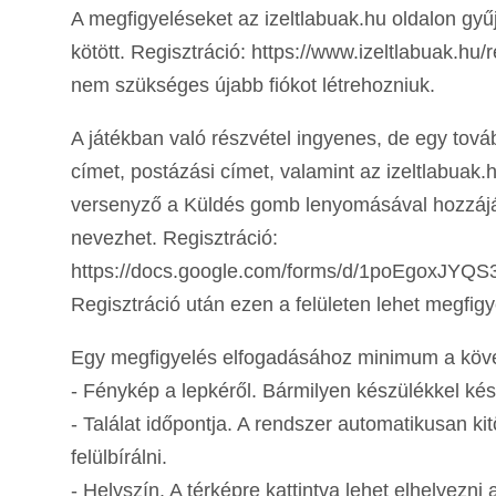
A megfigyeléseket az izeltlabuak.hu oldalon gyűj
kötött. Regisztráció: https://www.izeltlabuak.hu
nem szükséges újabb fiókot létrehozniuk.
A játékban való részvétel ingyenes, de egy továb
címet, postázási címet, valamint az izeltlabuak.
versenyző a Küldés gomb lenyomásával hozzájá
nevezhet. Regisztráció:
https://docs.google.com/forms/d/1poEgoxJY
Regisztráció után ezen a felületen lehet megfigye
Egy megfigyelés elfogadásához minimum a köve
- Fénykép a lepkéről. Bármilyen készülékkel kés
- Találat időpontja. A rendszer automatikusan kit
felülbírálni.
- Helyszín. A térképre kattintva lehet elhelyezni 