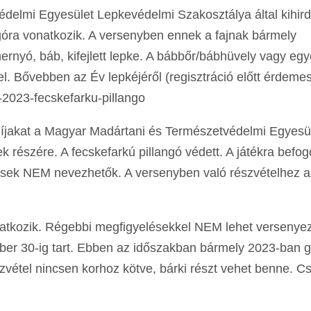
delmi Egyesület Lepkevédelmi Szakosztálya által kihird
ngóra vonatkozik. A versenyben ennek a fajnak bármely
hernyó, báb, kifejlett lepke. A bábbőr/bábhüvely vagy eg
 el. Bővebben az Év lepkéjéről (regisztráció előtt érdeme
-2023-fecskefarku-pillango
A díjakat a Magyar Madártani és Természetvédelmi Egyesü
 részére. A fecskefarkú pillangó védett. A játékra befogo
elések NEM nevezhetők. A versenyben való részvételhez az
natkozik. Régebbi megfigyelésekkel NEM lehet versenyez
ember 30-ig tart. Ebben az időszakban bármely 2023-ban g
észvétel nincsen korhoz kötve, bárki részt vehet benne. C