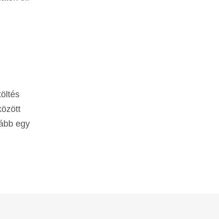
töltés
között
lább egy