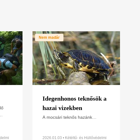
Nem madár
Idegenhonos teknősök a
hazai vizekben
lő
A mocsári teknős hazánk
elmi
egyetlen őshonos teknősfaja.
Országszerte tavak és folyók
2026-
mentén, mocsaras területeken,
édelmi
2026.01.03 • Kétéltű- és Hüllővédelmi