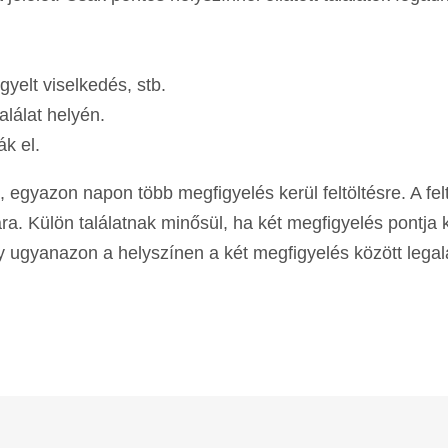
yelt viselkedés, stb.
lálat helyén.
ák el.
 egyazon napon több megfigyelés kerül feltöltésre. A fel
 Külön találatnak minősül, ha két megfigyelés pontja 
 ugyanazon a helyszínen a két megfigyelés között lega