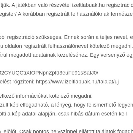
tjük. A játékban való részvétel izeltlabuak.hu regisztráci
/register/ A korábban regisztrált felhasználóknak termész
bi regisztráció szükséges. Ennek során a teljes nevet, e
hu oldalon regisztrált felhasználónevet kötelező megadni.
rul megadott adatainak kezeléséhez. Egy versenyző eg
QS32CYUQCtiXfOPNpnZpfd3euFe91sSaIJ0/
lést rögzíteni: https://www.izeltlabuak.hu/talalat/uj
tkező információkat kötelező megadni:
zült kép elfogadható, a lényeg, hogy felismerhető legyen
ölti a kép adatai alapján, csak hibás dátum esetén kell
a jelölőt. Csak pontos helyszínnel ellátott találatok fogadh