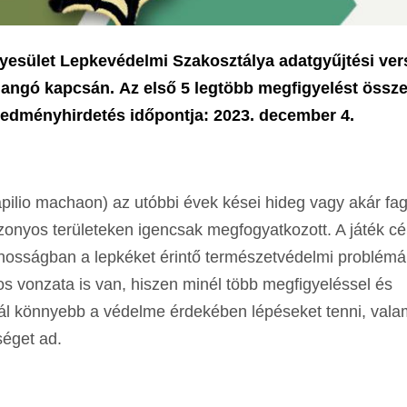
esület Lepkevédelmi Szakosztálya adatgyűjtési ver
illangó kapcsán. Az első 5 legtöbb megfigyelést össz
redményhirdetés időpontja: 2023. december 4.
apilio machaon) az utóbbi évek kései hideg vagy akár fa
izonyos területeken igencsak megfogyatkozott. A játék cé
talánosságban a lepkéket érintő természetvédelmi problém
s vonzata is van, hiszen minél több megfigyeléssel és
nnál könnyebb a védelme érdekében lépéseket tenni, vala
éget ad.