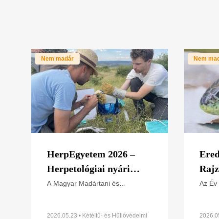
Nem madár
Nem ma
HerpEgyetem 2026 –
Ered
Herpetológiai nyári
Rajz
egyetem
hüll
A Magyar Madártani és
Az Év
Természetvédelmi Egyesület
kapcso
gyík
Kétéltű- és Hüllővédelmi
közel
Szakosztálya (MME–KHVSz) első
az ors
2026.05.23 • Kétéltű- és Hüllővédelmi
2026.05