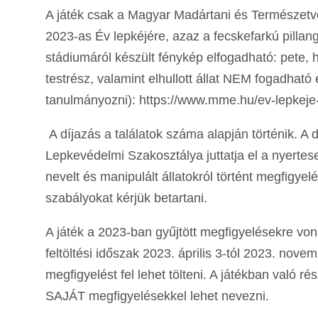
A játék csak a Magyar Madártani és Természetvé
2023-as Év lepkéjére, azaz a fecskefarkú pilla
stádiumáról készült fénykép elfogadható: pete, 
testrész, valamint elhullott állat NEM fogadható
tanulmányozni): https://www.mme.hu/ev-lepkeje
A díjazás a találatok száma alapján történik. 
Lepkevédelmi Szakosztálya juttatja el a nyertesek
nevelt és manipulált állatokról történt megfigy
szabályokat kérjük betartani.
A játék a 2023-ban gyűjtött megfigyelésekre vo
feltöltési időszak 2023. április 3-tól 2023. nov
megfigyelést fel lehet tölteni. A játékban való r
SAJÁT megfigyelésekkel lehet nevezni.