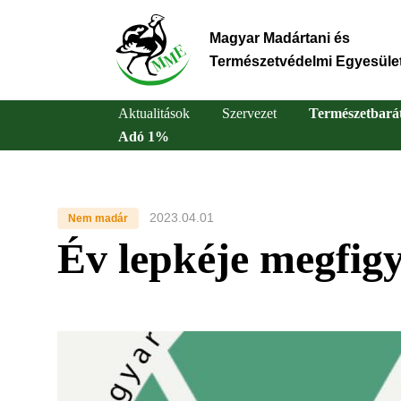
Ugrás
a
Magyar Madártani és
tartalomra
Természetvédelmi Egyesüle
Aktualitások
Szervezet
Természetbará
Adó 1%
Main
navigation
2023.04.01
Nem madár
Év lepkéje megfigy