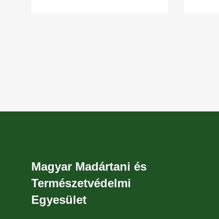
Szakosztály
Szakos
alkalommal megszervezi
sőt a 
herpetológiai
Magyar Madártani és
Természetvédelmi
Egyesület