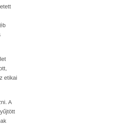
etett
yéb
s
let
tt,
 etikai
ni. A
yűjtött
sak