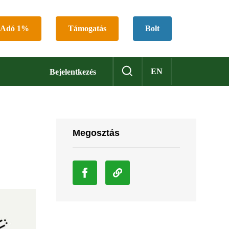
Adó 1%
Támogatás
Bolt
EN
Bejelentkezés
Megosztás