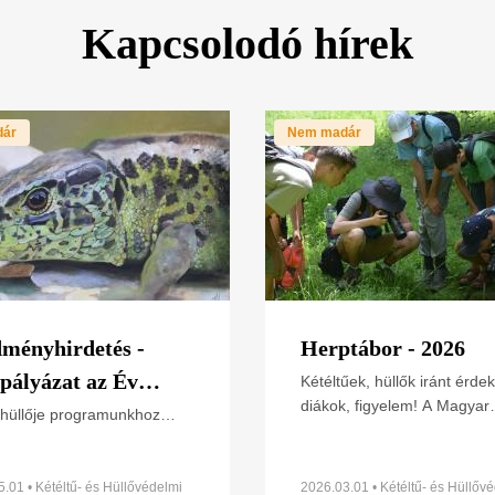
Kapcsolodó hírek
dár
Nem madár
ményhirdetés -
Herptábor - 2026
pályázat az Év
Kétéltűek, hüllők iránt érdek
diákok, figyelem! A Magyar
őjéről, a fürge
 hüllője programunkhoz
Madártani és Természetvéd
lódó rajzpályázatra idén
ról
Egyesület Kétéltű- és
 2600 pályamunka érkezett
Hüllővédelmi Szakosztálya 
zág különböző pontjairól,
.01 • Kétéltű- és Hüllővédelmi
2026.03.01 • Kétéltű- és Hüllőv