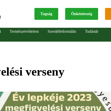
Tagság
Önkéntesség
t
Top
t
Természetvédelem
Szemléletformálás
Tudástár
menu
elési verseny