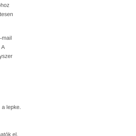
óhoz
etesen
-mail
 A
yszer
 a lepke.
atók el.