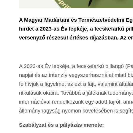
A Magyar Madártani és Természetvédelmi Egy
hirdet a 2023-as Év lepkéje, a fecskefarkú p
versenyző részesül értékes díjazásban. Az e
A 2023-as Év lepkéje, a fecskefarkú pillangó (P
napjai és az intenzív vegyszerhasználat miatt b
felhívjuk a figyelmet az ezt a fajt, valamint ál
ritkulásuk okaira. Továbbá a játéknak tudományo
információval rendelkezünk egy adott fajról, a
állománynagyság nyomon követésében is segíts
Szabályzat és a pályázás menete: