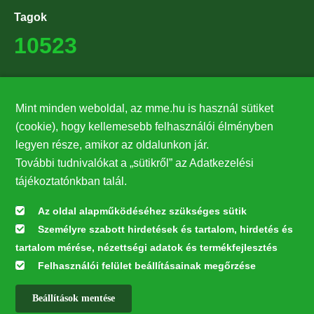
Tagok
10523
Támogatók
Mint minden weboldal, az mme.hu is használ sütiket
27224
(cookie), hogy kellemesebb felhasználói élményben
legyen része, amikor az oldalunkon jár.
Hírlevél feliratkozás
További tudnivalókat a „sütikről” az Adatkezelési
Értesüljön elsőként legfrissebb híreinkről, eseményeinkről!
tájékoztatónkban talál.
Az oldal alapműködéséhez szükséges sütik
Személyre szabott hirdetések és tartalom, hirdetés és
Feliratkozás
tartalom mérése, nézettségi adatok és termékfejlesztés
Felhasználói felület beállításainak megőrzése
Beállítások mentése
Az oldal kialakítása a LIFE20 NGO4GD/HU/000037 „Közösen a