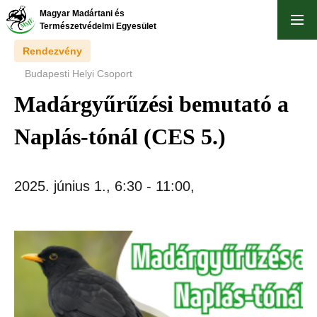
Ugrás
Magyar Madártani és
a
Természetvédelmi Egyesület
tartalomra
Rendezvény
Budapesti Helyi Csoport
Madárgyűrűzési bemutató a
Naplás-tónál (CES 5.)
2025. június 1., 6:30
-
11:00
,