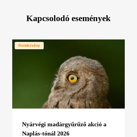
Kapcsolodó események
Rendezvény
Nyárvégi madárgyűrűző akció a
Naplás-tónál 2026