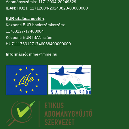
Adományszámla: 11712004-20249829
IBAN: HU21 11712004-20249829-00000000
EUR utalása esetén
:
Központi EUR bankszámlaszám:
11763127-17460884
Központi EUR IBAN szám:
HU71117631271746088400000000
Információ
: mme@mme.hu