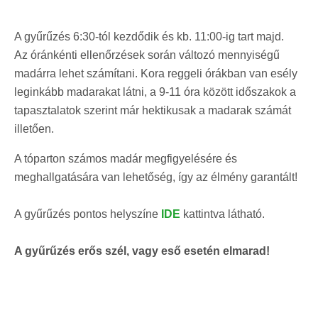
A gyűrűzés 6:30-tól kezdődik és kb. 11:00-ig tart majd.
Az óránkénti ellenőrzések során változó mennyiségű
madárra lehet számítani. Kora reggeli órákban van esély
leginkább madarakat látni, a 9-11 óra között időszakok a
tapasztalatok szerint már hektikusak a madarak számát
illetően.
A tóparton számos madár megfigyelésére és
meghallgatására van lehetőség, így az élmény garantált!
A gyűrűzés pontos helyszíne
IDE
kattintva látható.
A gyűrűzés erős szél, vagy eső esetén elmarad!