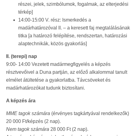
részei, jelek, szimbólumok, fogalmak, az elterjedési
térkép]
14:00-15:00 V. rész: Ismerkedés a
madárhatározóval II. – a keresett faj megtalálásának
titka [a határozó felépítése, rendszertan, határozási
alaptechnikák, közös gyakorlás]
II. (terepi) nap
9:00- 14:00 Vezetett madármegfigyelés a képzés
résztvevőivel a Duna partján, az előző alkalommal tanult
elmélet átültetése a gyakorlatba. Távcsöveket és
madárhatározókat tudunk biztosítani.
A képzés ára
MME tagok számára
(érvényes tagkártyával rendelkezők)
20 000 Ft/képzés (2 nap).
Nem tagok számára
28 000 Ft (2 nap).