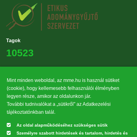
Tagok
10523
Támogatók
Mint minden weboldal, az mme.hu is használ sütiket
27224
(cookie), hogy kellemesebb felhasználói élményben
legyen része, amikor az oldalunkon jár.
Hírlevél feliratkozás
További tudnivalókat a „sütikről” az Adatkezelési
Értesüljön elsőként legfrissebb híreinkről, eseményeinkről!
tájékoztatónkban talál.
Az oldal alapműködéséhez szükséges sütik
Személyre szabott hirdetések és tartalom, hirdetés és
Feliratkozás