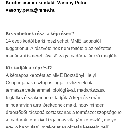
Kérdés esetén kontakt: Vásony Petra
vasony.petra@mme.hu
Kik vehetnek részt a képzésen?
14 éves kortól bárki részt vehet, MME tagságtól
függetlenül. A részvételnek nem feltétele az előzetes
madártani ismeret, távcső vagy madárhatározó megléte.
Kik tartják a képzést?
A kétnapos képzést az MME Börzsönyi Helyi
Csoportjának oszlopos tagjai, évtizedek óta
természetvédelemmel, biológiával, madarászattal
foglalkozó szakemberei tartják. A képzés során
mindannyian arra törekednek majd, hogy minden
érdeklődőt rácsodálkoztassanak a természet szépségeire
a madarak rendkívül izgalmas világán keresztül, melyet
egy jó hangulatú, gyakorlatias oktatás keretein belül