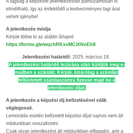
A tagság a képzésre jelentkezéssel párhuzamosan is
elindítható, így az érdeklődő a kedvezményes tagi árat
veheti igénybe!
A jelentkezés módja
Kérjük töltse ki az alábbi űrlapot:
https://forms.gle/wqchRKsvMCiXNoEh8
Jelentkezési határidő:
2025. március 19.
A jelentkezési határidő lezárása után küldjük meg e-
mailben a számlát. Kérjük, kizárólag a számlán
feltűntetett számlaszámra fizesse majd be a
jelentkezési díjat.
A jelentkezés a képzési díj befizetésével válik
véglegessé.
Lemondás esetén befizetett képzési díjat sajnos nem áll
módunkban visszafizetni.
Csak olyan jelentkezést áll módunkban elfogadni, ami a