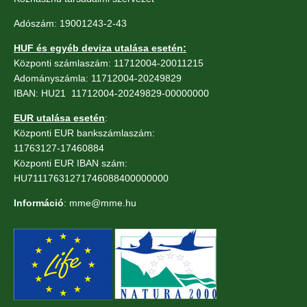
Adószám: 19001243-2-43
HUF és egyéb deviza utalása esetén:
Központi számlaszám: 11712004-20011215
Adományszámla: 11712004-20249829
IBAN: HU21 11712004-20249829-00000000
EUR utalása esetén
:
Központi EUR bankszámlaszám:
11763127-17460884
Központi EUR IBAN szám:
HU71117631271746088400000000
Információ
: mme@mme.hu