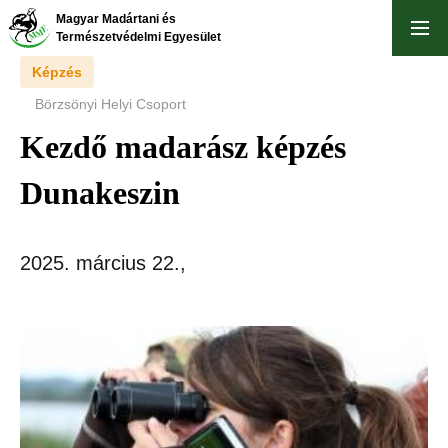
Ugrás
Magyar Madártani és
a
Természetvédelmi Egyesület
tartalomra
Képzés
Börzsönyi Helyi Csoport
Kezdő madarász képzés
Dunakeszin
2025. március 22.
,