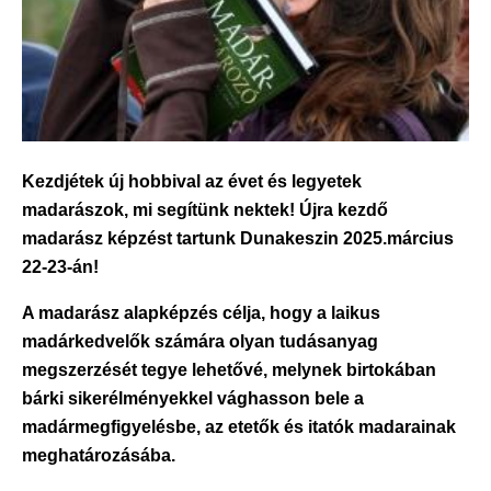
Kezdjétek új hobbival az évet és legyetek
madarászok, mi segítünk nektek! Újra kezdő
madarász képzést tartunk Dunakeszin 2025.március
22-23-án!
A madarász alapképzés célja, hogy a laikus
madárkedvelők számára olyan tudásanyag
megszerzését tegye lehetővé, melynek birtokában
bárki sikerélményekkel vághasson bele a
madármegfigyelésbe, az etetők és itatók madarainak
meghatározásába.