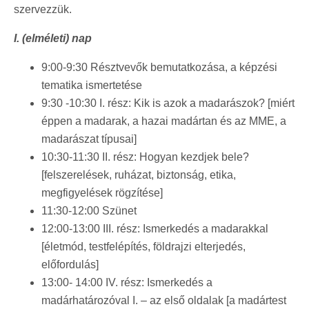
szervezzük.
I. (elméleti) nap
9:00-9:30 Résztvevők bemutatkozása, a képzési
tematika ismertetése
9:30 -10:30 I. rész: Kik is azok a madarászok? [miért
éppen a madarak, a hazai madártan és az MME, a
madarászat típusai]
10:30-11:30 II. rész: Hogyan kezdjek bele?
[felszerelések, ruházat, biztonság, etika,
megfigyelések rögzítése]
11:30-12:00 Szünet
12:00-13:00 III. rész: Ismerkedés a madarakkal
[életmód, testfelépítés, földrajzi elterjedés,
előfordulás]
13:00- 14:00 IV. rész: Ismerkedés a
madárhatározóval I. – az első oldalak [a madártest