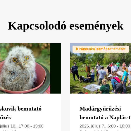
Kapcsolodó események
Kirándulás/Természetismeret
skuvik bemutató
Madárgyűrűzési
űzés
bemutató a Naplás-t
(CES 9.)
július 10., 17:00
-
19:00
2026. július 7., 6:00
-
10:00