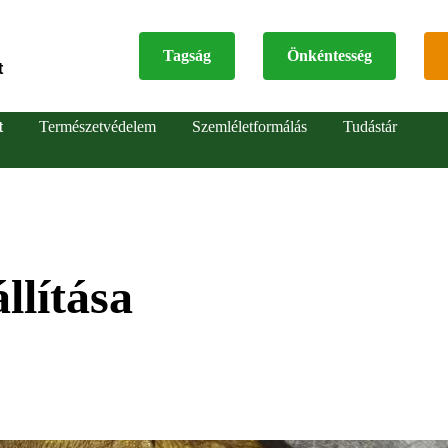
Tagság
Önkéntesség
t
Top
t
Természetvédelem
Szemléletformálás
Tudástár
menu
llítása