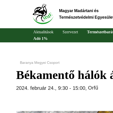
Ugrás
a
Magyar Madártani és
tartalomra
Természetvédelmi Egyesüle
Aktualitások
Szervezet
Természetbará
Adó 1%
Main
navigation
Baranya Megyei Csoport
Békamentő hálók á
Orfű
2024. február 24., 9:30
-
15:00
,