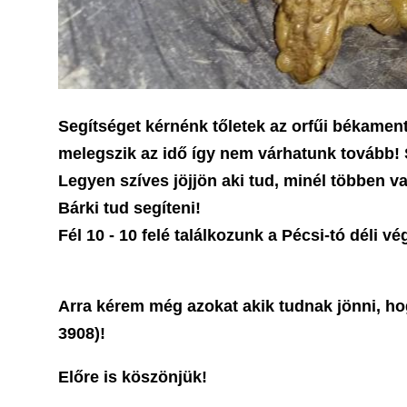
Segítséget kérnénk tőletek az orfűi békame
melegszik az idő így nem várhatunk tovább! S
Legyen szíves jöjjön aki tud, minél többen
Bárki tud segíteni!
Fél 10 - 10 felé találkozunk a Pécsi-tó déli v
Arra kérem még azokat akik tudnak jönni, h
3908)
!
Előre is köszönjük!