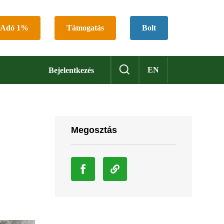
Adó 1%
Támogatás
Bolt
EN
Bejelentkezés
Megosztás