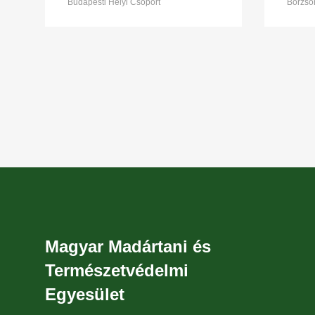
Budapesti Helyi Csoport
Börzsön
Magyar Madártani és
Természetvédelmi
Egyesület