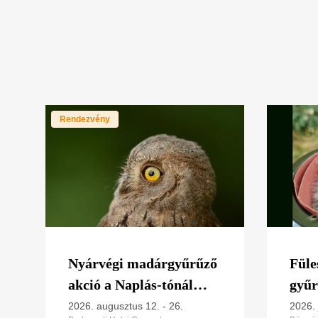
Rendezvény
Nyárvégi madárgyűrűző
Füle
akció a Naplás-tónál
gyűr
2026
2026. augusztus 12.
-
26.
2026. 