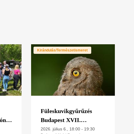
Kirándulás/Természetismeret
Füleskuvikgyűrűzés
ónál
Budapest XVII.
kerületében
2026. július 6., 18:00
-
19:30