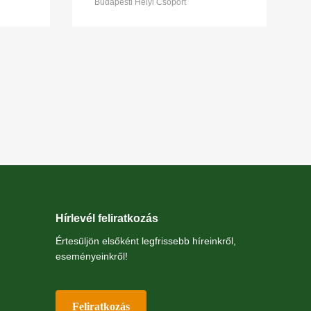
Budapesti Helyi Csoport
Hírlevél feliratkozás
Értesüljön elsőként legfrissebb híreinkről,
eseményeinkről!
Feliratkozás