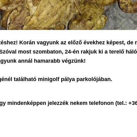
ntéshez! Korán vagyunk az előző évekhez képest, de
zóval most szombaton, 24-én rakjuk ki a terelő háló
 vagyunk annál hamarabb végzünk!
égénél található minigolf pálya parkolójában.
ogy mindenképpen jelezzék nekem telefonon (
tel.: +3