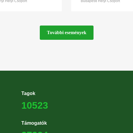
yi Helyi Csoport
Budapesti Helyi Csoport
További események
Tagok
10523
Támogatók