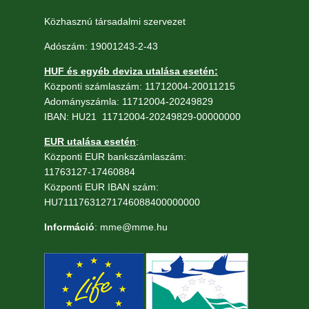
Közhasznú társadalmi szervezet
Adószám: 19001243-2-43
HUF és egyéb deviza utalása esetén:
Központi számlaszám: 11712004-20011215
Adományszámla: 11712004-20249829
IBAN: HU21 11712004-20249829-00000000
EUR utalása esetén
:
Központi EUR bankszámlaszám:
11763127-17460884
Központi EUR IBAN szám:
HU71117631271746088400000000
Információ
: mme@mme.hu